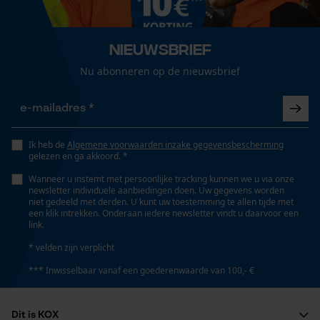
Seizoen
Loop54 Personalization
Voorjaar/zomer
Nieuwsbrief
Gepersonaliseerde homepage
Nu abonneren op de nieuwsbrief
Opgeslagen winkelwagen
Zonneschermfactor
Persoonlijke begroeting
Zeer hoge bescherming - UPF 40+
Geo-IP en gebruikersdetectie
YouTube-video's
Ik heb de
Algemene voorwaarden inzake gegevensbescherming
gelezen en ga akkoord. *
Optiek/patroon
Google Maps
Unikleur
Wanneer u instemt met persoonlijke tracking kunnen we u via onze
newsletter individuele aanbiedingen doen. Uw gegevens worden
niet gedeeld met derden. U kunt uw toestemming te allen tijde met
een klik intrekken. Onderaan iedere newsletter vindt u daarvoor een
Marketing Cookies
Pasvorm
link.
Straight Fit
* velden zijn verplicht
*** Inwisselbaar vanaf een goederenwaarde van 100,- €
Draagcomfort
Google Global Site Tag
Comfortabel
Microsoft Advertising Universal
Dit is KOX