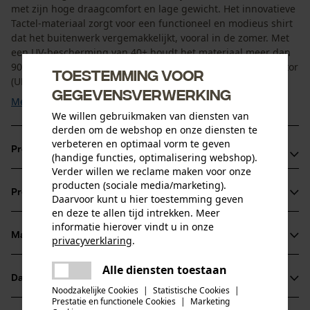
met zijn hoge draagcomfort en lage gewicht. Het innovatieve
Tactel-materiaal zorgt voor een functioneel en modieus shirt
dat het buitenwerk vergemakkelijkt, vooral in de zomer. Met
een UV-bescherming van 40+ houdt het materiaal meer dan
90% van de UV-straling tegen. De Ultraviolet Protection Factor
Toestemming voor
(UPF) voldoet aan EN ...
gegevensverwerking
Meer tonen
We willen gebruikmaken van diensten van
derden om de webshop en onze diensten te
verbeteren en optimaal vorm te geven
Productvoordelen
(handige functies, optimalisering webshop).
Verder willen we reclame maken voor onze
T-shirt met UPF 40+ volgens EN 13758-1:2002+A1:2006
producten (sociale media/marketing).
Productinformatie
Daarvoor kunt u hier toestemming geven
Duurzame productie met bluesign®-certificaat
en deze te allen tijd intrekken. Meer
Moderne snit en hoog draagcomfort
informatie hierover vindt u in onze
Materiaal & onderhoud
privacyverklaring
.
Productdetails
delen
Alle diensten toestaan
Er is een fout opgetreden. Gelieve
Mouwtype
Datasheets
delen
het opnieuw te proberen.
Materiaal
Korte mouwen
Noodzakelijke Cookies
|
Statistische Cookies
|
Prestatie en functionele Cookies
|
Marketing
Productveiligheidsblad (PDF)
mail