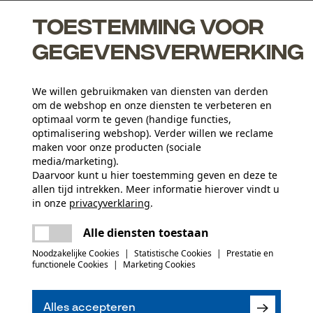
Toestemming voor
gegevensverwerking
We willen gebruikmaken van diensten van derden
om de webshop en onze diensten te verbeteren en
optimaal vorm te geven (handige functies,
optimalisering webshop). Verder willen we reclame
maken voor onze producten (sociale
media/marketing).
Activiteitstype
Daarvoor kunt u hier toestemming geven en deze te
allen tijd intrekken. Meer informatie hierover vindt u
vissen, werken, wandelen, kamperen, jagen
in onze
privacyverklaring
.
delen
Er is een fout opgetreden. Gelieve het
Hoofdmateriaal
Alle diensten toestaan
opnieuw te proberen.
kunststof
Aantal delen
mail
Noodzakelijke Cookies
|
Statistische Cookies
|
Prestatie en
1 st.
functionele Cookies
|
Marketing Cookies
(0)
Aantal voorvakken
Alles accepteren