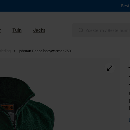
Best
r
Tuin
Jacht
leding
Jobman Fleece bodywarmer 7501