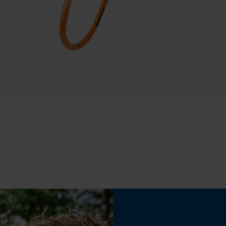
Statistische Cookies
Waterbestendigheid
Niet waterbestendig
Econda Analytics
Mouseflow Web Analytics Tool
Fact-Finder Tracking
Prestatie en functionele Cookies
Loop54 Personalization
Gepersonaliseerde homepage
Opgeslagen winkelwagen
Eigenschap