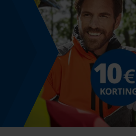
Nee
Versnipperfunctie
Nee
Schuine snede
Nee
Gereedschapsloze kettingwissel
Nee
Energie & vermogen