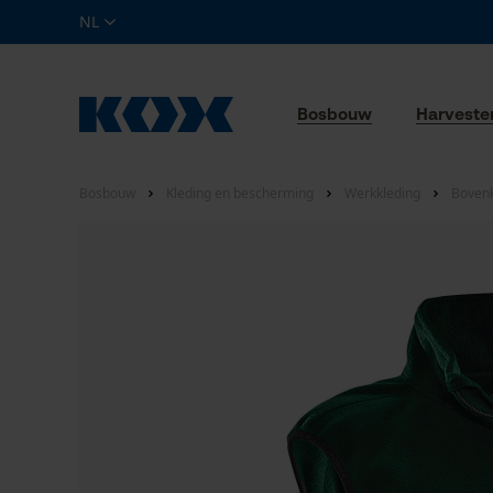
NL
Bosbouw
Harveste
Bosbouw
Kleding en bescherming
Werkkleding
Bovenk