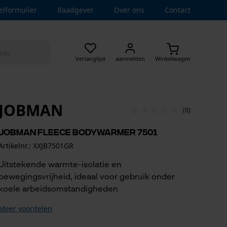
elformulier
Raadgever
Over ons
Contact
Verlanglijst
aanmelden
Winkelwagen
JOBMAN
(0)
Jobman Fleece bodywarmer 7501
Artikelnr.: XXJB7501GR
Uitstekende warmte-isolatie en
bewegingsvrijheid, ideaal voor gebruik onder
koele arbeidsomstandigheden
Meer voordelen