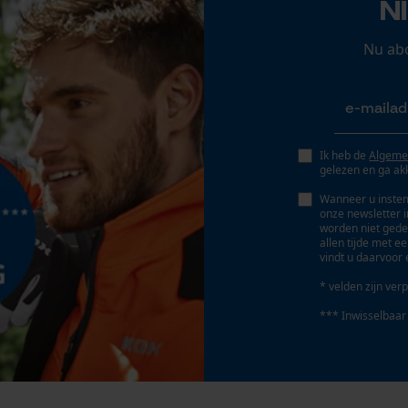
N
kan gecombineerd worden, zacht, hoogwaardig,
Persoonlijke begroeting
verwarmend, robuust, ruim, rekbaar, makkelijk in
Geo-IP en gebruikersdetectie
Nu ab
onderhoud, comfortabel, lange levensduur
YouTube-video's
Google Maps
Fasewisselaar
Nee
Ik heb de
Algeme
gelezen en ga ak
Marketing Cookies
Wanneer u instem
Gereedschapsloze kettingspanning
onze newsletter 
Nee
worden niet gede
allen tijde met e
vindt u daarvoor 
Google Global Site Tag
* velden zijn verp
Microsoft Advertising Universal Event
Tracking
*** Inwisselbaar
Survicate