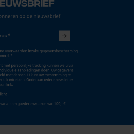
ieuwsbrief
onneren op de nieuwsbrief
ne voorwaarden inzake gegevensbescherming
koord. *
t met persoonlijke tracking kunnen we u via
individuele aanbiedingen doen. Uw gegevens
eld met derden. U kunt uw toestemming te
en klik intrekken. Onderaan iedere newsletter
een link.
licht
 vanaf een goederenwaarde van 100,- €