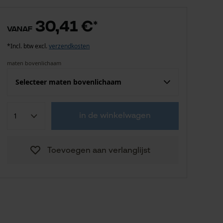
30,41 €
*
vanaf
*Incl. btw excl.
verzendkosten
maten bovenlichaam
Selecteer maten bovenlichaam
Confektie (EU)
Fabrikantsmaat
in de winkelwagen
30,41 €
S
Toevoegen aan verlanglijst
30,41 €
M
30,41 €
L
30,41 €
XL