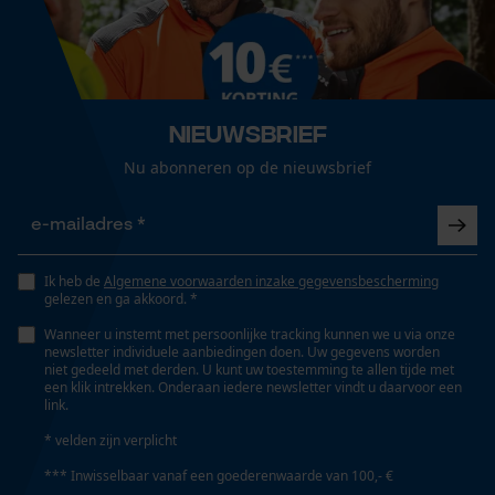
Geslacht
Loop54 Personalization
Uniseks
Gepersonaliseerde homepage
Nieuwsbrief
Opgeslagen winkelwagen
Nu abonneren op de nieuwsbrief
Seizoen
Persoonlijke begroeting
Product geschikt voor het hele jaar
Geo-IP en gebruikersdetectie
YouTube-video's
Optiek/patroon
Ik heb de
Algemene voorwaarden inzake gegevensbescherming
Google Maps
Tweekleurig, Reflecterend
gelezen en ga akkoord. *
Wanneer u instemt met persoonlijke tracking kunnen we u via onze
newsletter individuele aanbiedingen doen. Uw gegevens worden
Marketing Cookies
niet gedeeld met derden. U kunt uw toestemming te allen tijde met
Pasvorm
een klik intrekken. Onderaan iedere newsletter vindt u daarvoor een
Relaxed Fit
link.
* velden zijn verplicht
Zichtbaarheid
*** Inwisselbaar vanaf een goederenwaarde van 100,- €
Google Global Site Tag