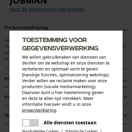
JOBMAN
Naar de merkenshop van Jobman
Productomschrijving
Toestemming voor
Aangenaam lichte hoodie van zacht polyester met
fleecevoering. Universeel te dragen, in sober zwart maar met
gegevensverwerking
een verhoogde zichtbaarheid dankzij fluorescerende en
We willen gebruikmaken van diensten van
reflecterende elementen.
derden om de webshop en onze diensten te
verbeteren en optimaal vorm te geven
(handige functies, optimalisering webshop).
Productvoordelen
Verder willen we reclame maken voor onze
producten (sociale media/marketing).
Daarvoor kunt u hier toestemming geven
Zachte binnenvoering van fleece
Productinformatie
en deze te allen tijd intrekken. Meer
Ritssluiting en naden in fluorescerende kleur
informatie hierover vindt u in onze
Reflecterende strepen op de schouders
privacyverklaring
.
Materiaal & onderhoud
delen
Productdetails
Alle diensten toestaan
Er is een fout opgetreden. Gelieve
delen
het opnieuw te proberen.
Noodzakelijke Cookies
|
Statistische Cookies
|
Mouwtype