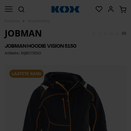
Bosbouw
Bovenkleding
JOBMAN
(0)
Jobman hoodie Vision 5150
Artikelnr.: XXJB5150SO
LAATSTE KANS