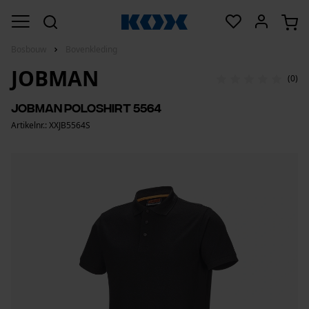
Bosbouw
Bovenkleding
JOBMAN
(0)
Jobman poloshirt 5564
Artikelnr.: XXJB5564S