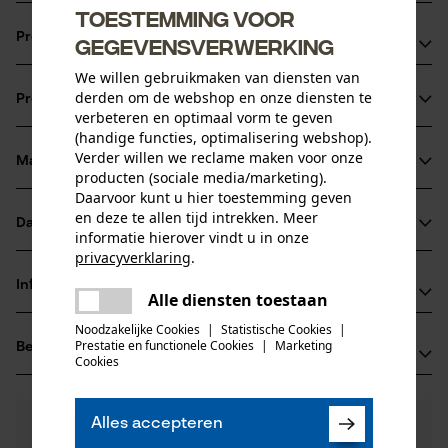
Toestemming voor
Productvoordelen
gegevensverwerking
We willen gebruikmaken van diensten van
Klassiek met driekleurige knoopsluiting
derden om de webshop en onze diensten te
Productinformatie
Luchtopening in de tailleband
verbeteren en optimaal vorm te geven
Comfortabel en soepel om te dragen
(handige functies, optimalisering webshop).
Verder willen we reclame maken voor onze
Materiaal & onderhoud
Productdetails
producten (sociale media/marketing).
Daarvoor kunt u hier toestemming geven
en deze te allen tijd intrekken. Meer
Mouwtype
Datasheets
informatie hierover vindt u in onze
Materiaal
Korte mouwen
privacyverklaring
.
Productveiligheidsblad (PDF)
Materiaaltype
delen
Informatie van de fabrikant
Alle diensten toestaan
Polykatoen
Er is een fout opgetreden. Gelieve
Activiteitstype
delen
het opnieuw te proberen.
Jobman Texet AB
Noodzakelijke Cookies
|
Statistische Cookies
|
vissen, werken, wandelen, kamperen, jagen
Prestatie en functionele Cookies
|
Marketing
Beoordelingen
(0)
BOX 42
mail
Cookies
Hoofdmateriaal
74521 Enköping, Zweden
weefstofmix
E-mail: -
Leeftijdsgroep
0
Nog vragen?
(0)
volwassen
Website: www.jobman.se
Alles accepteren
Product aanbevelen
Onze experts staan graag voor u klaar!