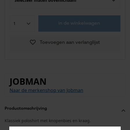
Selecteer maten bovenlichaam
in de winkelwagen
Toevoegen aan verlanglijst
JOBMAN
Naar de merkenshop van Jobman
Productomschrijving
Klassiek poloshirt met knopenbies en kraag.