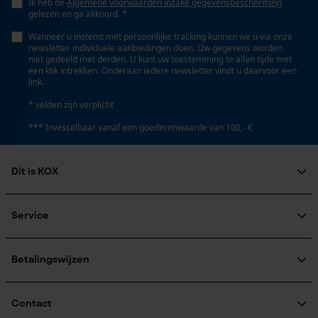
Ik heb de
Algemene voorwaarden inzake gegevensbescherming
Comfortabel
Opgeslagen winkelwagen
gelezen en ga akkoord. *
Persoonlijke begroeting
Wanneer u instemt met persoonlijke tracking kunnen we u via onze
newsletter individuele aanbiedingen doen. Uw gegevens worden
Geo-IP en gebruikersdetectie
Waterbestendigheid
niet gedeeld met derden. U kunt uw toestemming te allen tijde met
een klik intrekken. Onderaan iedere newsletter vindt u daarvoor een
Niet waterbestendig
YouTube-video's
link.
Google Maps
* velden zijn verplicht
Weersomstandigheden
*** Inwisselbaar vanaf een goederenwaarde van 100,- €
Warmer en mild, Warm en droog
Marketing Cookies
Dit is KOX
Grootte & afmetingen
Over ons
Maatschappelijke betrokkenheid
Service
Google Global Site Tag
Bovenlengte
raadgever
Normaal
Veel gestelde vragen
KOX Harvester
Microsoft Advertising Universal
Event Tracking
KOX catalogus
Aanmelding nieuwsbrief
Betalingswijzen
Retourneren
Survicate
Terugroepen product
Technische specificaties
Verzendkosteninformatie
Contact