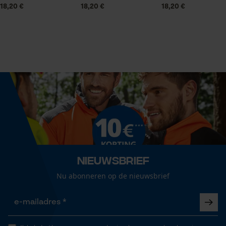
18,20 €
18,20 €
18,20 €
Statistische Cookies
Seizoen
Voorjaar/zomer
Econda Analytics
Optiek/patroon
Mouseflow Web Analytics Tool
Unikleur
Fact-Finder Tracking
Pasvorm
Regular Fit
Prestatie en functionele
Cookies
Nieuwsbrief
Zaktstype
Nu abonneren op de nieuwsbrief
Zonder zakken
Loop54 Personalization
Gepersonaliseerde homepage
Draagcomfort