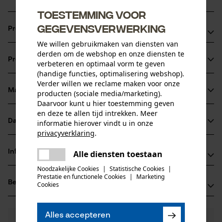
Toestemming voor
gegevensverwerking
Productvoordelen
We willen gebruikmaken van diensten van
Waterafstotend en licht softshell materiaal
derden om de webshop en onze diensten te
Productinformatie
verbeteren en optimaal vorm te geven
Borstzak met ID-vakje
(handige functies, optimalisering webshop).
Ruime voorzakken met ritssluiting
Verder willen we reclame maken voor onze
Materiaal & onderhoud
producten (sociale media/marketing).
Productdetails
Daarvoor kunt u hier toestemming geven
en deze te allen tijd intrekken. Meer
Mouwtype
Datasheets
informatie hierover vindt u in onze
Materiaal
Mouwloos
privacyverklaring
.
Productveiligheidsblad (PDF)
delen
Materiaaltype
Informatie van de fabrikant
Alle diensten toestaan
Er is een fout opgetreden. Gelieve
Polyestermix
delen
Activiteitstype
het opnieuw te proberen.
Noodzakelijke Cookies
|
Statistische Cookies
|
Jobman Texet AB
vissen, werken, wandelen, kamperen, jagen
Prestatie en functionele Cookies
|
Marketing
mail
Beoordelingen
(0)
Cookies
BOX 42
Hoofdmateriaal
74521 Enköping, Zweden
mix van synthetische materialen
E-mail: -
Leeftijdsgroep
Alles accepteren
0
Nog vragen?
(0)
volwassen
Website: www.jobman.se
Product aanbevelen