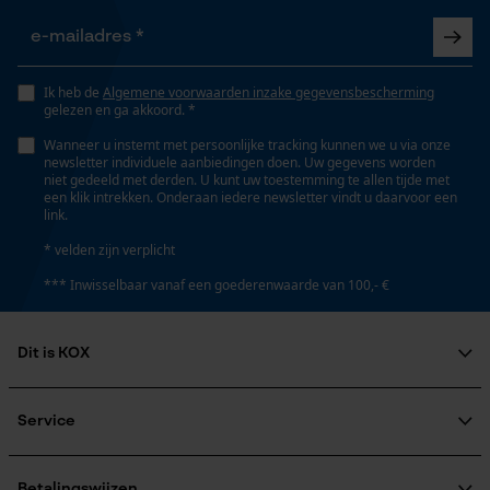
Opgeslagen winkelwagen
Optiek/patroon
Persoonlijke begroeting
Unikleur
Ik heb de
Algemene voorwaarden inzake gegevensbescherming
Geo-IP en gebruikersdetectie
gelezen en ga akkoord. *
YouTube-video's
Pasvorm
Wanneer u instemt met persoonlijke tracking kunnen we u via onze
Active Fit
newsletter individuele aanbiedingen doen. Uw gegevens worden
Google Maps
niet gedeeld met derden. U kunt uw toestemming te allen tijde met
een klik intrekken. Onderaan iedere newsletter vindt u daarvoor een
link.
Zaktstype
* velden zijn verplicht
Marketing Cookies
Jaszakken, Klepzakje, Ritszakken, Borstzak,
*** Inwisselbaar vanaf een goederenwaarde van 100,- €
Napoleonzak, Vakken opzij, Frontzakken, Zakken voor
Dit is KOX
Google Global Site Tag
Draagcomfort
Microsoft Advertising Universal
Comfortabel, Zacht, Behaaglijk, Casual
Over ons
Event Tracking
Maatschappelijke betrokkenheid
Service
Survicate
raadgever
Veel gestelde vragen
KOX Harvester
Waterbestendigheid
KOX catalogus
Betalingswijzen