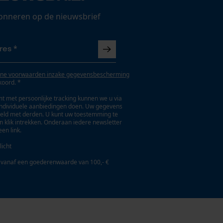
onneren op de nieuwsbrief
ne voorwaarden inzake gegevensbescherming
koord. *
t met persoonlijke tracking kunnen we u via
individuele aanbiedingen doen. Uw gegevens
eld met derden. U kunt uw toestemming te
en klik intrekken. Onderaan iedere newsletter
een link.
licht
 vanaf een goederenwaarde van 100,- €