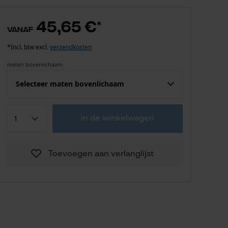
45,65 €
*
vanaf
*Incl. btw excl.
verzendkosten
maten bovenlichaam
Selecteer maten bovenlichaam
Confektie (EU)
Fabrikantsmaat
in de winkelwagen
45,65 €
S
Toevoegen aan verlanglijst
45,65 €
M
45,65 €
L
45,65 €
XL