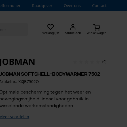
elformulier
Raadgever
Over ons
Contact
Verlanglijst
aanmelden
Winkelwagen
JOBMAN
(0)
Jobman softshell-bodywarmer 7502
Artikelnr.: XXJB7502O
Optimale bescherming tegen het weer en
bewegingsvrijheid, ideaal voor gebruik in
wisselende werkomstandigheden
Meer voordelen