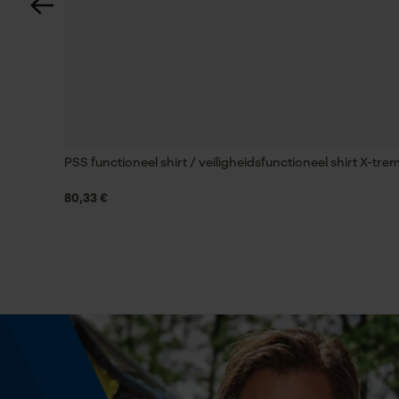
Zaktstype
Jaszakken, Klepzakje, Ritszakken, Borstzak,
Napoleonzak, Vakken opzij, Frontzakken, Zakke
voor
Waterbestendigheid
Waterafstotend
PSS functioneel shirt / veiligheidsfunctioneel shirt X-t
80,33 €
Grootte & afmetingen
Bovenlengte
Normaal
Technische specificaties
Automatische kettingsmering