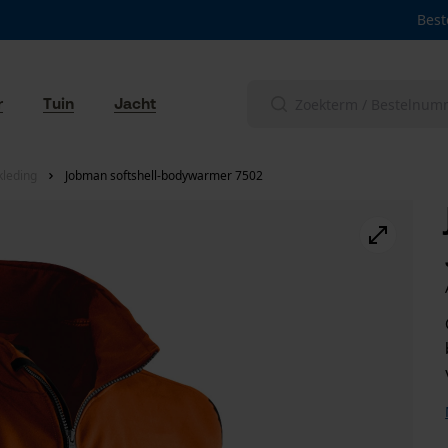
Best
r
Tuin
Jacht
leding
Jobman softshell-bodywarmer 7502