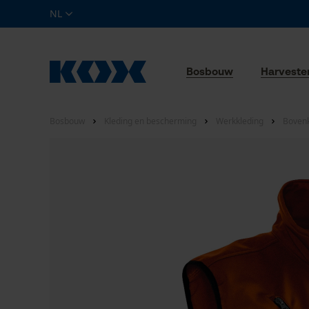
NL
Bosbouw
Harveste
Bosbouw
Kleding en bescherming
Werkkleding
Bovenk