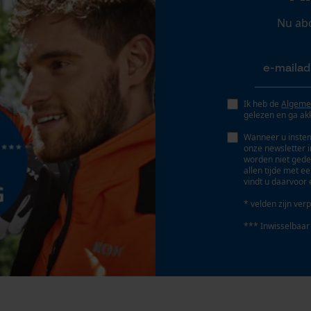
Persoonlijke begroeting
kan gecombineerd worden, hoogwaardig, licht,
Nu ab
waterafstotend, winddicht
Geo-IP en gebruikersdetectie
YouTube-video's
Google Maps
Fasewisselaar
Nee
Ik heb de
Algeme
gelezen en ga ak
Marketing Cookies
Wanneer u instem
Gereedschapsloze kettingspanning
onze newsletter 
Nee
worden niet gede
allen tijde met e
vindt u daarvoor 
Google Global Site Tag
* velden zijn verp
Microsoft Advertising Universal Event
Tracking
*** Inwisselbaar
Survicate
Accu/batterij inbegrepen