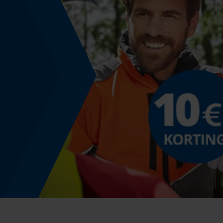
Nee
Versnipperfunctie
Nee
Schuine snede
Nee
Gereedschapsloze kettingwissel
Nee
Energie & vermogen
Accucapaciteitsaanduiding