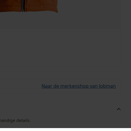
Naar de merkenshop van Jobman
andige details.