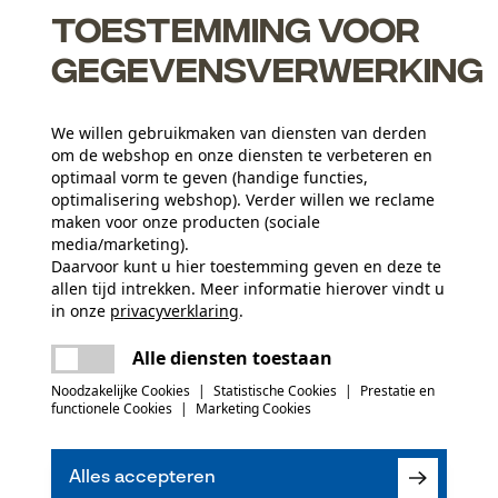
Toestemming voor
gegevensverwerking
We willen gebruikmaken van diensten van derden
om de webshop en onze diensten te verbeteren en
optimaal vorm te geven (handige functies,
optimalisering webshop). Verder willen we reclame
maken voor onze producten (sociale
media/marketing).
Activiteitstype
Daarvoor kunt u hier toestemming geven en deze te
vissen, werken, wandelen, kamperen, jagen
allen tijd intrekken. Meer informatie hierover vindt u
in onze
privacyverklaring
.
Hoofdmateriaal
delen
Er is een fout opgetreden. Gelieve het
mix van synthetische materialen
Alle diensten toestaan
Aantal delen
opnieuw te proberen.
mail
1 st.
Noodzakelijke Cookies
|
Statistische Cookies
|
Prestatie en
functionele Cookies
|
Marketing Cookies
(0)
Aantal voorvakken
Alles accepteren
3 st.