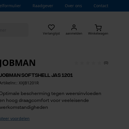
elformulier
Raadgever
Over ons
Contact
Verlanglijst
aanmelden
Winkelwagen
JOBMAN
(0)
Jobman Softshell Jas 1201
Artikelnr.: XXJB1201R
Optimale bescherming tegen weersinvloeden
en hoog draagcomfort voor veeleisende
werkomstandigheden
Meer voordelen