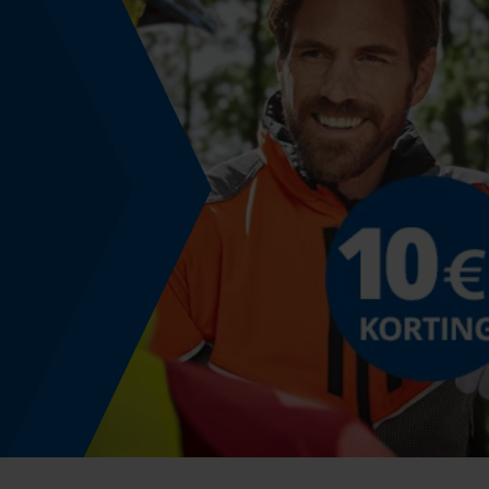
Nee
Versnipperfunctie
Nee
Schuine snede
Nee
Gereedschapsloze kettingwissel
Nee
Energie & vermogen
Accucapaciteitsaanduiding