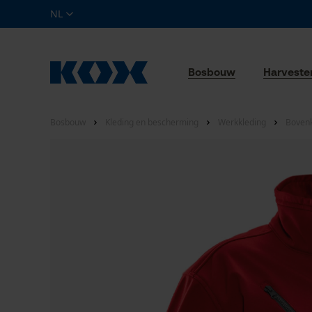
NL
Bosbouw
Harveste
Bosbouw
Kleding en bescherming
Werkkleding
Bovenk