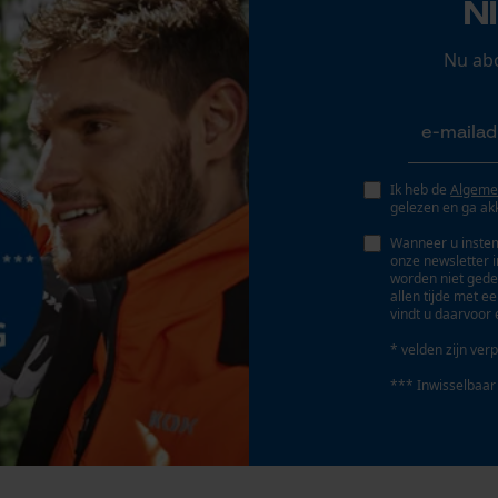
N
kan gecombineerd worden, comfortabel,
Persoonlijke begroeting
verwarmend, waterafstotend, winddicht
Geo-IP en gebruikersdetectie
Nu ab
YouTube-video's
Fasewisselaar
Google Maps
Nee
Ik heb de
Algeme
gelezen en ga ak
Marketing Cookies
Gereedschapsloze kettingspanning
Nee
Wanneer u instem
onze newsletter 
worden niet gede
allen tijde met e
vindt u daarvoor 
Google Global Site Tag
* velden zijn verp
Microsoft Advertising Universal Event
Tracking
*** Inwisselbaar
Survicate
Accu/batterij inbegrepen