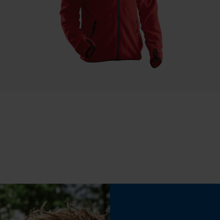
Draagcomfort
Statistische Cookies
Zacht, Casual
Econda Analytics
Weersomstandigheden
Mouseflow Web Analytics Tool
Bewolkt en koel, Winderig
Fact-Finder Tracking
Prestatie en functionele Cookies
Loop54 Personalization
Gepersonaliseerde homepage
Opgeslagen winkelwagen
Eigenschap