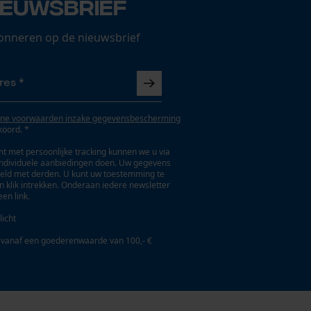
ieuwsbrief
onneren op de nieuwsbrief
ne voorwaarden inzake gegevensbescherming
koord. *
t met persoonlijke tracking kunnen we u via
individuele aanbiedingen doen. Uw gegevens
eld met derden. U kunt uw toestemming te
en klik intrekken. Onderaan iedere newsletter
een link.
licht
 vanaf een goederenwaarde van 100,- €