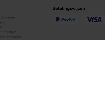
Oplaadbare batterij/batterijen niet inbegrepen in
de levering
Betalingswijzen
lde vragen
gus
en
n product
teninformatie
mulier
Oregon Tool GmbH
ulier
KOX – Partners voor de Bosbouw 
f
Adres hoofdkantoor:
Lise-Meitner-Str. 4
herroepen
70736 Fellbach
Duitsland
Geen winkel!
Retouradres: