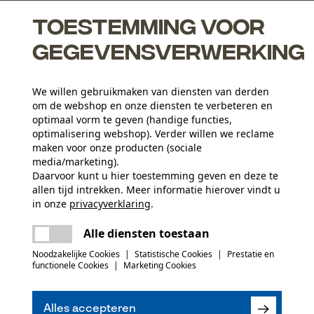
Toestemming voor
gegevensverwerking
snel vermoeid
We willen gebruikmaken van diensten van derden
om de webshop en onze diensten te verbeteren en
rt en optimale pasvorm
optimaal vorm te geven (handige functies,
optimalisering webshop). Verder willen we reclame
maken voor onze producten (sociale
media/marketing).
Activiteitstype
Daarvoor kunt u hier toestemming geven en deze te
allen tijd intrekken. Meer informatie hierover vindt u
vissen, werken, wandelen, kamperen, jagen
in onze
privacyverklaring
.
delen
Er is een fout opgetreden. Gelieve het
Materiaaltype binnenvoering
Alle diensten toestaan
opnieuw te proberen.
Fleece voering
Aantal delen
mail
Noodzakelijke Cookies
|
Statistische Cookies
|
Prestatie en
1 st.
functionele Cookies
|
Marketing Cookies
(0)
Hoofdmateriaal voering
Kunststof
Aantal voorvakken
Alles accepteren