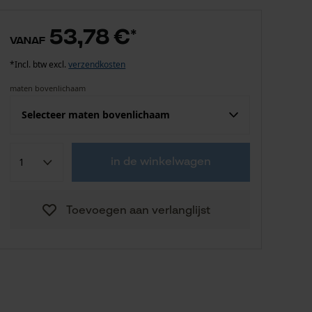
53,78 €
*
vanaf
*Incl. btw excl.
verzendkosten
maten bovenlichaam
Selecteer maten bovenlichaam
Confektie (EU)
Fabrikantsmaat
in de winkelwagen
53,78 €
S
Toevoegen aan verlanglijst
53,78 €
M
53,78 €
L
53,78 €
XL