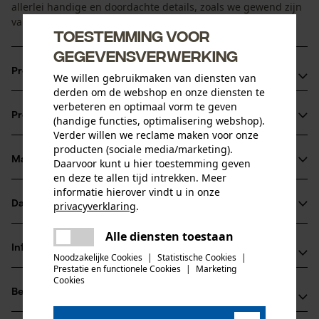
allerlei handige en doordachte details, zoals we gewend zijn
van Jobman.
Toestemming voor
gegevensverwerking
Productvoordelen
We willen gebruikmaken van diensten van
derden om de webshop en onze diensten te
Flexibel materiaal met 4% elastaan - u raakt minder snel
verbeteren en optimaal vorm te geven
Productinformatie
(handige functies, optimalisering webshop).
vermoeid
Verder willen we reclame maken voor onze
Gevoerd met warm zacht fleece
producten (sociale media/marketing).
Tunnelkoord op heuphoogte voor groot draagcomfort en
Materiaal & onderhoud
Daarvoor kunt u hier toestemming geven
Productdetails
en deze te allen tijd intrekken. Meer
optimale pasvorm
informatie hierover vindt u in onze
Mouwtype
Datasheets
privacyverklaring
.
Materiaal
Lange mouwen
delen
Productveiligheidsblad (PDF)
Alle diensten toestaan
Er is een fout opgetreden. Gelieve
Materiaaltype
delen
Informatie van de fabrikant
het opnieuw te proberen.
Noodzakelijke Cookies
|
Statistische Cookies
|
Polyestermix
Activiteitstype
Prestatie en functionele Cookies
|
Marketing
mail
Jobman Texet AB
Cookies
vissen, werken, wandelen, kamperen, jagen
Beoordelingen
(0)
BOX 42
Materiaaltype binnenvoering
74521 Enköping, Zweden