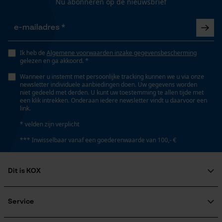
Nu abonneren op de nieuwsbrief
Product geschikt voor het hele jaar
Gepersonaliseerde homepage
Opgeslagen winkelwagen
Persoonlijke begroeting
Optiek/patroon
Unikleur
Ik heb de
Algemene voorwaarden inzake gegevensbescherming
Geo-IP en gebruikersdetectie
gelezen en ga akkoord. *
YouTube-video's
Wanneer u instemt met persoonlijke tracking kunnen we u via onze
Pasvorm
newsletter individuele aanbiedingen doen. Uw gegevens worden
Google Maps
niet gedeeld met derden. U kunt uw toestemming te allen tijde met
Active Fit
een klik intrekken. Onderaan iedere newsletter vindt u daarvoor een
link.
Marketing Cookies
* velden zijn verplicht
Zaktstype
*** Inwisselbaar vanaf een goederenwaarde van 100,- €
Jaszakken, Ritszakken, Borstzak, Napoleonzak,
Vakken opzij, Zakken voor, Frontzakken
Dit is KOX
Google Global Site Tag
Microsoft Advertising Universal
Draagcomfort
Over ons
Event Tracking
Zacht, Casual
Maatschappelijke betrokkenheid
Service
Survicate
raadgever