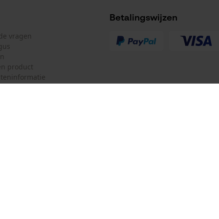
Betalingswijzen
lde vragen
gus
Accu/batterij inbegrepen
en
Oplaadbare batterij/batterijen niet inbegrepen in
n product
de levering
teninformatie
mulier
Oregon Tool GmbH
ulier
KOX – Partners voor de Bosbouw 
f
Adres hoofdkantoor:
Lise-Meitner-Str. 4
herroepen
70736 Fellbach
Duitsland
Geen winkel!
Retouradres: