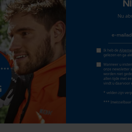
N
Persoonlijke begroeting
Geo-IP en gebruikersdetectie
Nu ab
YouTube-video's
Eigenschap
Google Maps
waterbestendig, robuust, weerbestendig,
ademend, lange levensduur, winddicht
Ik heb de
Algeme
gelezen en ga ak
Marketing Cookies
Wanneer u instem
Fasewisselaar
onze newsletter 
Nee
worden niet gede
allen tijde met e
vindt u daarvoor 
Google Global Site Tag
Gereedschapsloze kettingspanning
* velden zijn verp
Microsoft Advertising Universal Event
Nee
Tracking
*** Inwisselbaar
Survicate