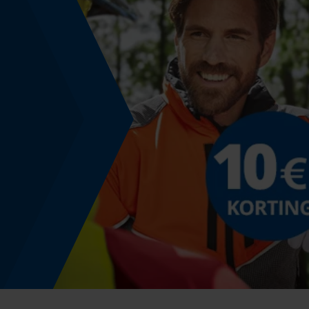
Technische specificaties
Automatische kettingsmering
Nee
Versnipperfunctie
Nee
Schuine snede
Nee
Gereedschapsloze kettingwissel
Nee