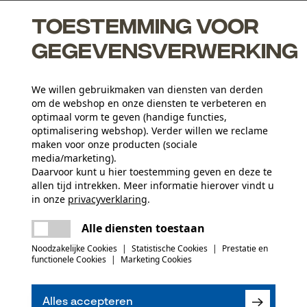
Toestemming voor
gegevensverwerking
We willen gebruikmaken van diensten van derden
om de webshop en onze diensten te verbeteren en
optimaal vorm te geven (handige functies,
optimalisering webshop). Verder willen we reclame
maken voor onze producten (sociale
media/marketing).
Activiteitstype
Daarvoor kunt u hier toestemming geven en deze te
allen tijd intrekken. Meer informatie hierover vindt u
vissen, werken, wandelen, kamperen, jagen
in onze
privacyverklaring
.
delen
Er is een fout opgetreden. Gelieve het
Materiaaltype binnenvoering
Alle diensten toestaan
opnieuw te proberen.
Netvoering
Aantal delen
mail
Noodzakelijke Cookies
|
Statistische Cookies
|
Prestatie en
1 st.
functionele Cookies
|
Marketing Cookies
(0)
Hoofdmateriaal voering
Kunststof
Aantal voorvakken
Alles accepteren