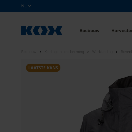
NL
Bosbouw
Harveste
Bosbouw
Kleding en bescherming
Werkkleding
Bovenk
LAATSTE KANS