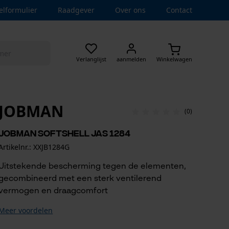
elformulier
Raadgever
Over ons
Contact
Verlanglijst
aanmelden
Winkelwagen
JOBMAN
(0)
Jobman Softshell Jas 1284
Artikelnr.: XXJB1284G
Uitstekende bescherming tegen de elementen,
gecombineerd met een sterk ventilerend
vermogen en draagcomfort
Meer voordelen