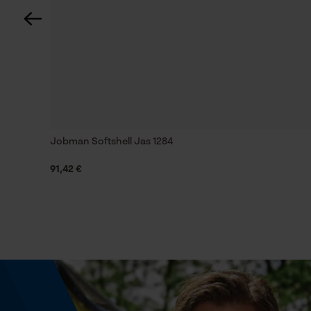
Zichtbaarheid
Reflecterende strepen
Draagcomfort
Comfortabel
Jobman Softshell Jas 1284
91,42 €
Waterkolom
23000 mm
Grootte & afmetingen
Bovenlengte
Lang