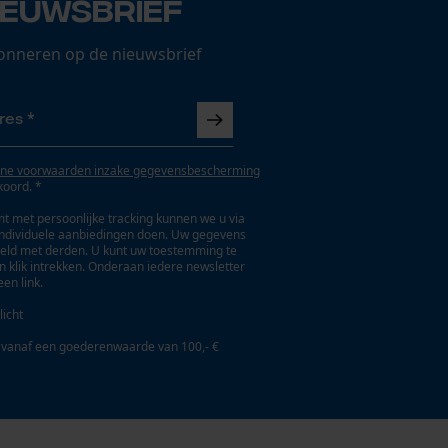
ieuwsbrief
onneren op de nieuwsbrief
ne voorwaarden inzake gegevensbescherming
koord. *
t met persoonlijke tracking kunnen we u via
individuele aanbiedingen doen. Uw gegevens
eld met derden. U kunt uw toestemming te
en klik intrekken. Onderaan iedere newsletter
een link.
licht
 vanaf een goederenwaarde van 100,- €