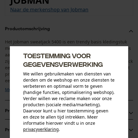
JOBMAN
Naar de merkenshop van Jobman
Productomschrijving
Het Jobman sweatjack 5400 is een trendy basis kledingstuk
met capuchon voor vele outfits. De ritssluiting en de bandjes
Toestemming voor
aan de capuchon hebben een opvallende kleur. Ook de
zijdelings ingewerkte contrastelementen geven het sweatjack
gegevensverwerking
een sportieve touch. Het jack met capuchon is uitgerust met
We willen gebruikmaken van diensten van
praktische steekzakken. Het Jobman sweatjack 5400 kan
derden om de webshop en onze diensten te
eenvoudig met uw werkkleding worden gecombineerd, ...
verbeteren en optimaal vorm te geven
Meer tonen
(handige functies, optimalisering webshop).
Verder willen we reclame maken voor onze
producten (sociale media/marketing).
Daarvoor kunt u hier toestemming geven
Productvoordelen
en deze te allen tijd intrekken. Meer
informatie hierover vindt u in onze
Jack met capuchon van tweelaags materiaal
privacyverklaring
.
Productinformatie
Geribde band aan mouwen en zoom
delen