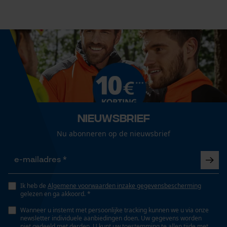
Prestatie en functionele
Cookies
Branche
Outdoor, Tuin- en landschapsarchitectuur, Handwerk
Loop54 Personalization
Geslacht
Gepersonaliseerde homepage
Uniseks
Opgeslagen winkelwagen
Persoonlijke begroeting
Seizoen
Nieuwsbrief
Geo-IP en gebruikersdetectie
Product geschikt voor het hele jaar
Nu abonneren op de nieuwsbrief
YouTube-video's
Google Maps
Optiek/patroon
Tricolour
Ik heb de
Algemene voorwaarden inzake gegevensbescherming
Marketing Cookies
gelezen en ga akkoord. *
Zaktstype
Wanneer u instemt met persoonlijke tracking kunnen we u via onze
Steekzakken, Zakken voor, Frontzakken
newsletter individuele aanbiedingen doen. Uw gegevens worden
niet gedeeld met derden. U kunt uw toestemming te allen tijde met