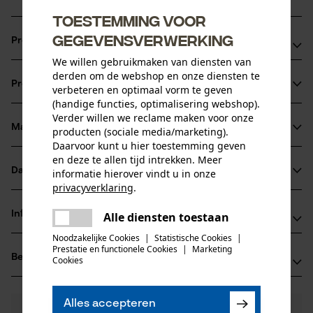
Toestemming voor
gegevensverwerking
Productvoordelen
We willen gebruikmaken van diensten van
Met hoge kraag en ritssluiting
derden om de webshop en onze diensten te
Productinformatie
verbeteren en optimaal vorm te geven
Gebreide boord op band en de mouwen
(handige functies, optimalisering webshop).
Zijdelings contrastelement
Verder willen we reclame maken voor onze
Materiaal & onderhoud
producten (sociale media/marketing).
Productdetails
Daarvoor kunt u hier toestemming geven
en deze te allen tijd intrekken. Meer
Mouwtype
Datasheets
informatie hierover vindt u in onze
Materiaal
Lange mouwen
privacyverklaring
.
Productveiligheidsblad (PDF)
delen
Materiaaltype
Informatie van de fabrikant
Alle diensten toestaan
Er is een fout opgetreden. Gelieve
Katoenmix
delen
Activiteitstype
het opnieuw te proberen.
Noodzakelijke Cookies
|
Statistische Cookies
|
Jobman Texet AB
vissen, werken, wandelen, kamperen
Prestatie en functionele Cookies
|
Marketing
mail
Beoordelingen
(0)
Cookies
BOX 42
Hoofdmateriaal
74521 Enköping, Zweden
weefstofmix
E-mail: -
Leeftijdsgroep
Alles accepteren
0
Nog vragen?
(0)
volwassen
Website: www.jobman.se
Product aanbevelen