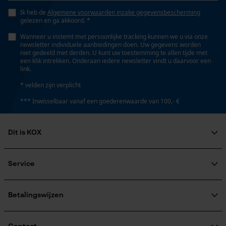
Opgeslagen winkelwagen
Ik heb de
Algemene voorwaarden inzake gegevensbescherming
Zaktstype
gelezen en ga akkoord. *
Persoonlijke begroeting
Zonder zakken
Wanneer u instemt met persoonlijke tracking kunnen we u via onze
Geo-IP en gebruikersdetectie
newsletter individuele aanbiedingen doen. Uw gegevens worden
niet gedeeld met derden. U kunt uw toestemming te allen tijde met
YouTube-video's
een klik intrekken. Onderaan iedere newsletter vindt u daarvoor een
Draagcomfort
link.
Comfortabel, Casual
Google Maps
* velden zijn verplicht
*** Inwisselbaar vanaf een goederenwaarde van 100,- €
Waterbestendigheid
Marketing Cookies
Niet waterbestendig
Dit is KOX
Over ons
Weersomstandigheden
Maatschappelijke betrokkenheid
Service
Google Global Site Tag
Bewolkt en koel, Winderig
raadgever
Microsoft Advertising Universal
Veel gestelde vragen
KOX Harvester
Event Tracking
KOX catalogus
Aanmelding nieuwsbrief
Betalingswijzen
Survicate
Retourneren
Grootte & afmetingen
Terugroepen product