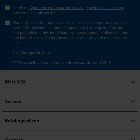
Opgeslagen winkelwagen
Ik heb de
Algemene voorwaarden inzake gegevensbescherming
Zaktstype
gelezen en ga akkoord. *
Persoonlijke begroeting
Zonder zakken
Wanneer u instemt met persoonlijke tracking kunnen we u via onze
Geo-IP en gebruikersdetectie
newsletter individuele aanbiedingen doen. Uw gegevens worden
niet gedeeld met derden. U kunt uw toestemming te allen tijde met
YouTube-video's
een klik intrekken. Onderaan iedere newsletter vindt u daarvoor een
Draagcomfort
link.
Comfortabel
Google Maps
* velden zijn verplicht
*** Inwisselbaar vanaf een goederenwaarde van 100,- €
Waterbestendigheid
Marketing Cookies
Niet waterbestendig
Dit is KOX
Over ons
Weersomstandigheden
Maatschappelijke betrokkenheid
Service
Google Global Site Tag
Zonnig en heet, Warm en droog
raadgever
Microsoft Advertising Universal
Veel gestelde vragen
KOX Harvester
Event Tracking
KOX catalogus
Aanmelding nieuwsbrief
Betalingswijzen
Survicate
Retourneren
Grootte & afmetingen
Terugroepen product