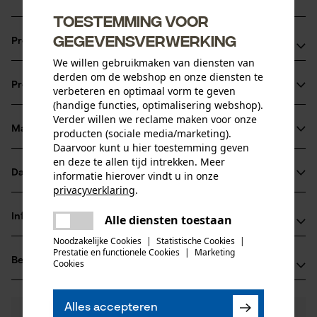
Toestemming voor
gegevensverwerking
Productvoordelen
We willen gebruikmaken van diensten van
Modern T-shirt van aangenaam single jersey-katoen
derden om de webshop en onze diensten te
Productinformatie
verbeteren en optimaal vorm te geven
Verstevigde schoudernaden
(handige functies, optimalisering webshop).
Dubbele naad rond de hals
Verder willen we reclame maken voor onze
Materiaal & onderhoud
producten (sociale media/marketing).
Productdetails
Daarvoor kunt u hier toestemming geven
en deze te allen tijd intrekken. Meer
Mouwtype
Datasheets
informatie hierover vindt u in onze
Materiaal
Korte mouwen
privacyverklaring
.
Productveiligheidsblad (PDF)
delen
Materiaaltype
Informatie van de fabrikant
Alle diensten toestaan
Er is een fout opgetreden. Gelieve
Jersey
delen
Activiteitstype
het opnieuw te proberen.
Noodzakelijke Cookies
|
Statistische Cookies
|
Jobman Texet AB
vissen, werken, wandelen, kamperen
Prestatie en functionele Cookies
|
Marketing
mail
Beoordelingen
(0)
Cookies
BOX 42
Hoofdmateriaal
74521 Enköping, Zweden
natuurvezels
E-mail: -
Leeftijdsgroep
Alles accepteren
0
Nog vragen?
(0)
volwassen
Website: www.jobman.se
Product aanbevelen