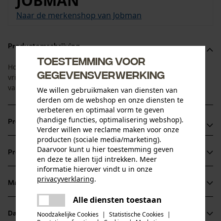
JOBMAN
Naar de merkenshop van Jobman
Productomschrijving
Toestemming voor
Hoodie in vintagelook met groot Jobman-logo voor werk en
gegevensverwerking
vrije tijd. Heerlijk zacht aan de binnenzijde dankzij voering
van imitatiebont.
We willen gebruikmaken van diensten van
derden om de webshop en onze diensten te
verbeteren en optimaal vorm te geven
(handige functies, optimalisering webshop).
Productvoordelen
Verder willen we reclame maken voor onze
producten (sociale media/marketing).
Zeer comfortabel en zacht
Daarvoor kunt u hier toestemming geven
Productinformatie
Gevoerde capuchon met tunnelkoord
en deze te allen tijd intrekken. Meer
informatie hierover vindt u in onze
Grote voorzakken
privacyverklaring
.
Materiaal & onderhoud
delen
Productdetails
Alle diensten toestaan
Er is een fout opgetreden. Gelieve
delen
Mouwtype
het opnieuw te proberen.
Datasheets
Noodzakelijke Cookies
|
Statistische Cookies
|