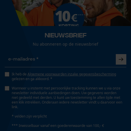
Geslacht
Heren
Loop54 Personalization
Gepersonaliseerde homepage
Seizoen
Nieuwsbrief
Opgeslagen winkelwagen
Product geschikt voor het hele jaar
Persoonlijke begroeting
Nu abonneren op de nieuwsbrief
Geo-IP en gebruikersdetectie
Optiek/patroon
YouTube-video's
Driedimensionaal
Google Maps
Ik heb de
Algemene voorwaarden inzake gegevensbescherming
gelezen en ga akkoord. *
Pasvorm
Wanneer u instemt met persoonlijke tracking kunnen we u via onze
Relaxed Fit
newsletter individuele aanbiedingen doen. Uw gegevens worden
Marketing Cookies
niet gedeeld met derden. U kunt uw toestemming te allen tijde met
een klik intrekken. Onderaan iedere newsletter vindt u daarvoor een
link.
Zaktstype
* velden zijn verplicht
Jaszakken, Buiktasje, Frontzakken, Zakken voor
Google Global Site Tag
*** Inwisselbaar vanaf een goederenwaarde van 100,- €