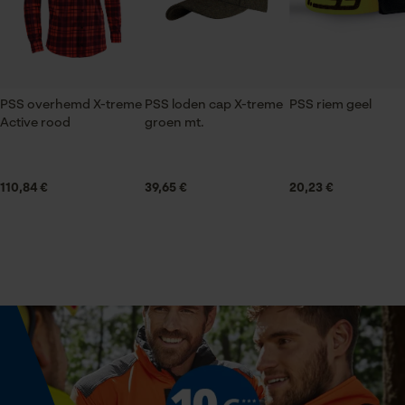
Econda Tag Manager
Applicaties
Logoborduursel
Statistische Cookies
PSS overhemd X-treme
PSS loden cap X-treme
PSS riem geel
Mouwafwerking
Active rood
groen mt.
Tweeknoopsmanchetten
110,84 €
39,65 €
20,23 €
Halsuitsnede
Econda Analytics
Overhemdkraag
Mouseflow Web Analytics Tool
Fact-Finder Tracking
Branche
Bosbouw, Outdoor, Steden en gemeenten, Tuin- en
landschapsarchitectuur, Landbouw
Prestatie en functionele
Cookies
Geslacht