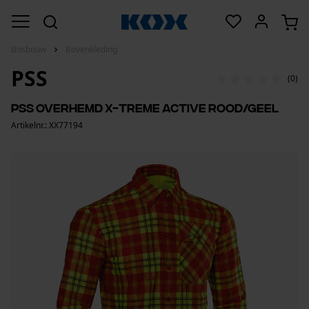
Bosbouw
Bovenkleding
PSS
(0)
PSS overhemd X-treme Active rood/geel
Artikelnr.: XX77194