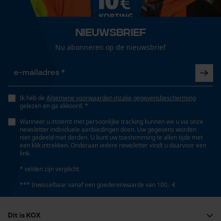
Uniseks
Loop54 Personalization
Gepersonaliseerde homepage
Nieuwsbrief
Seizoen
Opgeslagen winkelwagen
Nu abonneren op de nieuwsbrief
Product geschikt voor het hele jaar
Persoonlijke begroeting
Geo-IP en gebruikersdetectie
Optiek/patroon
YouTube-video's
geruit, Tricolour
Ik heb de
Algemene voorwaarden inzake gegevensbescherming
gelezen en ga akkoord. *
Google Maps
Wanneer u instemt met persoonlijke tracking kunnen we u via onze
Zaktstype
newsletter individuele aanbiedingen doen. Uw gegevens worden
niet gedeeld met derden. U kunt uw toestemming te allen tijde met
Borstzak
een klik intrekken. Onderaan iedere newsletter vindt u daarvoor een
Marketing Cookies
link.
* velden zijn verplicht
Draagcomfort
*** Inwisselbaar vanaf een goederenwaarde van 100,- €
Comfortabel, Licht
Google Global Site Tag
Microsoft Advertising Universal
Dit is KOX
Event Tracking
Weersomstandigheden