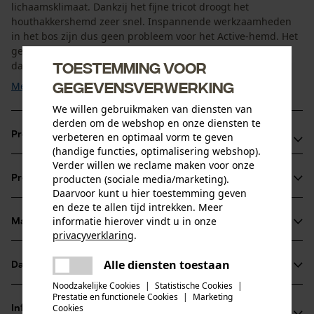
lichaamsklimaat. Dankzij het fijne tricot droogt het
houthakkershemd zeer snel. Inspannende werkzaamheden
in het bos zijn dus geen probleem voor het Active-hemd. Het
geruite overhemd is ook zeer geschikt bij de jacht, in het
Toestemming voor
dagelijks leven en in de vrije tijd is, want het is ...
gegevensverwerking
Meer tonen
We willen gebruikmaken van diensten van
derden om de webshop en onze diensten te
Productvoordelen
verbeteren en optimaal vorm te geven
(handige functies, optimalisering webshop).
Verder willen we reclame maken voor onze
Aangenaam koel en licht te dragen
producten (sociale media/marketing).
Productinformatie
Robuust verwerkt
Daarvoor kunt u hier toestemming geven
Strijkvrij en gemakkelijk schoon te maken
en deze te allen tijd intrekken. Meer
informatie hierover vindt u in onze
Materiaal & onderhoud
Productdetails
privacyverklaring
.
delen
Mouwtype
Alle diensten toestaan
Er is een fout opgetreden. Gelieve
Datasheets
Materiaal
Lange mouwen
delen
het opnieuw te proberen.
Noodzakelijke Cookies
|
Statistische Cookies
|
Productveiligheidsblad (PDF)
Prestatie en functionele Cookies
|
Marketing
mail
Hoofdmateriaal
Cookies
Informatie van de fabrikant