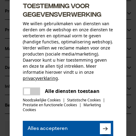
Toestemming voor
Productvoordelen
gegevensverwerking
We willen gebruikmaken van diensten van
Met ergonomische sproeikop en stofkap
derden om de webshop en onze diensten te
Productinformatie
Met afbeeldingen op de oogdoucheflacon voor
verbeteren en optimaal vorm te geven
eenvoudig gebruik
(handige functies, optimalisering webshop).
Verder willen we reclame maken voor onze
Oogdouche voldoet aan DIN 15 154-4
Materiaal & onderhoud
Productdetails
producten (sociale media/marketing).
Daarvoor kunt u hier toestemming geven
en deze te allen tijd intrekken. Meer
Activiteitstype
Datasheets
informatie hierover vindt u in onze
Materiaal
uitspoelen, eerste hulp
privacyverklaring
.
Gegevensblad fabrikant (PDF)
Hoofdmateriaal
delen
Informatie van de fabrikant
Alle diensten toestaan
kunststof
Er is een fout opgetreden. Gelieve
Leeftijdsgroep
delen
het opnieuw te proberen.
GRAMM medical healthcare GmbH
Noodzakelijke Cookies
|
Statistische Cookies
|
volwassen
Prestatie en functionele Cookies
|
Marketing
Beoordelingen
(0)
Werkstrasse 13
mail
Cookies
71384 Weinstadt, Duitsland
Productonderhoud
E-mail: info@gramm-medical.de
Aantal delen
0
Nog vragen?
(0)
1 st.
Website: -
Alles accepteren
Product aanbevelen
Onderhoudsinstructies
Onze experts staan graag voor u klaar!
Vervang reeds geopende producten door nieuwe.,