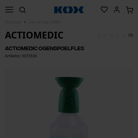
Bosbouw
Eerste hulp, EHBO
ACTIOMEDIC
(0)
Actiomedic ogenspoelfles
Artikelnr.: XX73536