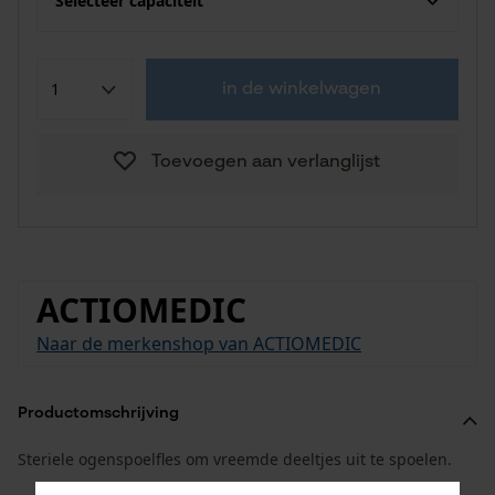
Selecteer capaciteit
in de winkelwagen
Toevoegen aan verlanglijst
ACTIOMEDIC
Naar de merkenshop van ACTIOMEDIC
Productomschrijving
Steriele ogenspoelfles om vreemde deeltjes uit te spoelen.