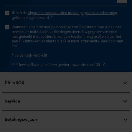
Opgeslagen winkelwagen
Ik heb de
Algemene voorwaarden inzake gegevensbescherming
Persoonlijke begroeting
gelezen en ga akkoord. *
Fasewisselaar
Geo-IP en gebruikersdetectie
Nee
Wanneer u instemt met persoonlijke tracking kunnen we u via onze
newsletter individuele aanbiedingen doen. Uw gegevens worden
YouTube-video's
niet gedeeld met derden. U kunt uw toestemming te allen tijde met
een klik intrekken. Onderaan iedere newsletter vindt u daarvoor een
Google Maps
link.
Schuine snede
Nee
* velden zijn verplicht
Marketing Cookies
*** Inwisselbaar vanaf een goederenwaarde van 100,- €
Gereedschapsloze kettingspanning
Nee
Dit is KOX
Google Global Site Tag
Over ons
Maatschappelijke betrokkenheid
Service
Microsoft Advertising Universal
Gereedschapsloze kettingwissel
Event Tracking
raadgever
Nee
Veel gestelde vragen
KOX Harvester
Survicate
KOX catalogus
Aanmelding nieuwsbrief
Betalingswijzen
Retourneren