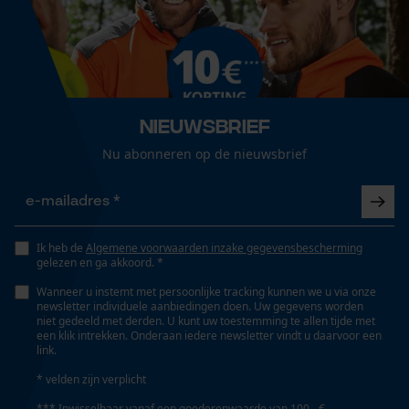
Volume
7552.66 cm³
Loop54 Personalization
Gepersonaliseerde homepage
Technische specificaties
Nieuwsbrief
Opgeslagen winkelwagen
Accutype
Nu abonneren op de nieuwsbrief
Persoonlijke begroeting
Li-ion
Geo-IP en gebruikersdetectie
YouTube-video's
Automatische kettingsmering
Google Maps
Nee
Ik heb de
Algemene voorwaarden inzake gegevensbescherming
gelezen en ga akkoord. *
Wanneer u instemt met persoonlijke tracking kunnen we u via onze
newsletter individuele aanbiedingen doen. Uw gegevens worden
Eigenschap
Marketing Cookies
niet gedeeld met derden. U kunt uw toestemming te allen tijde met
duurzaam, aanpasbaar, geluidsisolerend, oplaadbaar
een klik intrekken. Onderaan iedere newsletter vindt u daarvoor een
link.
* velden zijn verplicht
Versnipperfunctie
Google Global Site Tag
*** Inwisselbaar vanaf een goederenwaarde van 100,- €