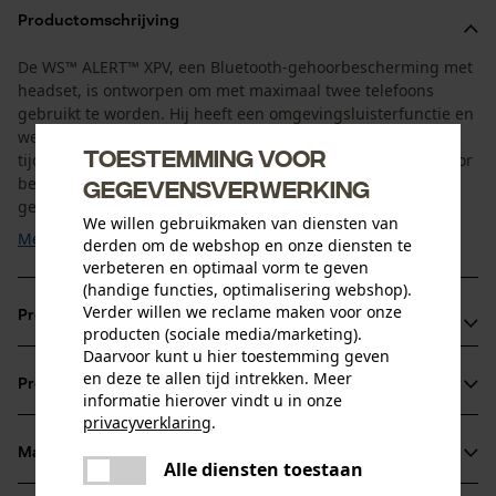
Productomschrijving
De WS™ ALERT™ XPV, een Bluetooth-gehoorbescherming met
headset, is ontworpen om met maximaal twee telefoons
gebruikt te worden. Hij heeft een omgevingsluisterfunctie en
werkt op een oplaadbare lithium-ionbatterij. Deze wordt
Toestemming voor
tijdens het gebruik opgeladen door omgevingslicht. Hiervoor
bevat de hoofdband een geïntegreerde zonnecel. Normaal
gegevensverwerking
gesproken is verder extern opladen daarom niet ...
We willen gebruikmaken van diensten van
Meer tonen
derden om de webshop en onze diensten te
verbeteren en optimaal vorm te geven
(handige functies, optimalisering webshop).
Verder willen we reclame maken voor onze
Productvoordelen
producten (sociale media/marketing).
Daarvoor kunt u hier toestemming geven
Bluetooth MultiPoint voor de verbinding met een of twee
en deze te allen tijd intrekken. Meer
Productinformatie
externe Bluetooth-apparaten
informatie hierover vindt u in onze
privacyverklaring
.
Snel inschakelen van de omgevingsluisterfunctie dankzij
delen
de push-to-listen-functie (PTL)
Materiaal & onderhoud
Alle diensten toestaan
Productdetails
Er is een fout opgetreden. Gelieve
Verbeterde streamingkwaliteit dankzij Qualcomm aptX
delen