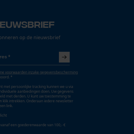
ieuwsbrief
onneren op de nieuwsbrief
ne voorwaarden inzake gegevensbescherming
koord. *
t met persoonlijke tracking kunnen we u via
individuele aanbiedingen doen. Uw gegevens
eld met derden. U kunt uw toestemming te
en klik intrekken. Onderaan iedere newsletter
een link.
licht
 vanaf een goederenwaarde van 100,- €