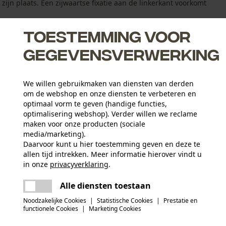
jn plaats. Een zijwaartse fixatie aan de linkerkant voorkomt
Toestemming voor
gegevensverwerking
We willen gebruikmaken van diensten van derden
om de webshop en onze diensten te verbeteren en
optimaal vorm te geven (handige functies,
optimalisering webshop). Verder willen we reclame
maken voor onze producten (sociale
media/marketing).
Daarvoor kunt u hier toestemming geven en deze te
allen tijd intrekken. Meer informatie hierover vindt u
Leeftijdsgroep
in onze
privacyverklaring
.
volwassen
delen
Er is een fout opgetreden. Gelieve het
Alle diensten toestaan
opnieuw te proberen.
mail
Materiaaldikte
Noodzakelijke Cookies
|
Statistische Cookies
|
Prestatie en
2.4 mm
Sluitingstype
functionele Cookies
|
Marketing Cookies
Klittenbandsluiting