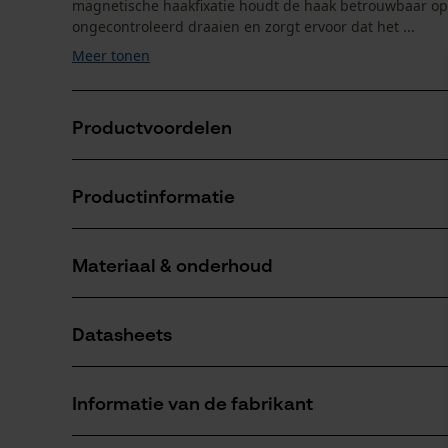
magnetische haakfixatie houdt de haak betrouwbaar op zi
ongecontroleerd draaien en zorgt ervoor dat het ...
Meer tonen
Productvoordelen
Magnetische haakfixatie voorkomt blijven haken
Productinformatie
Flexibel aan te passen aan verschillende behuizingen
Onderhoudsarm en eenvoudig te reinigen
Materiaal & onderhoud
Productdetails
Activiteitstype
Datasheets
bewaren
Materiaal
Gegevensblad fabrikant (PDF)
Hoofdmateriaal
Informatie van de fabrikant
kunstleer, metaal
Aantal delen
1 st.