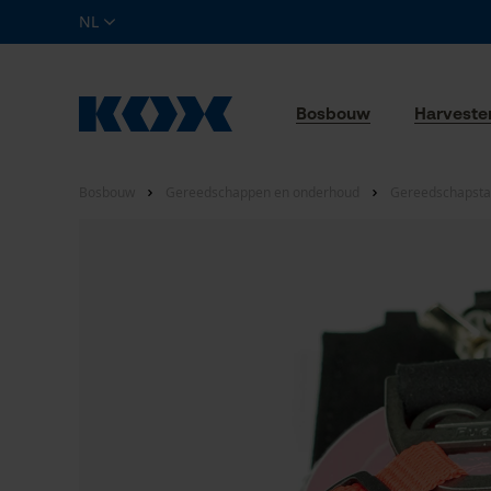
NL
Bosbouw
Harveste
Bosbouw
Gereedschappen en onderhoud
Gereedschapsta