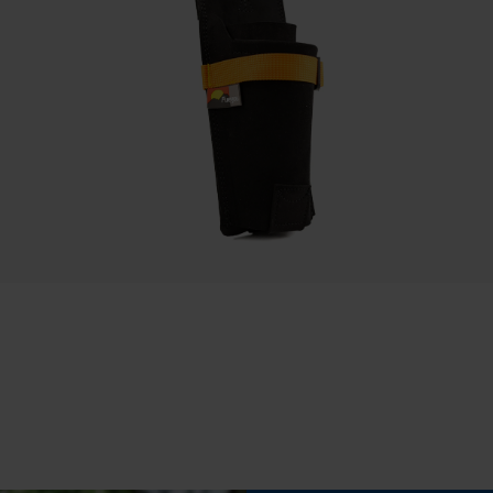
Eigenschap
flexibel, veilig, robuust, klaar om te gebruiken,
Statistische Cookies
lange levensduur
Fasewisselaar
Econda Analytics
Nee
Mouseflow Web Analytics Tool
Fact-Finder Tracking
Draagvermogen
20 kg
Prestatie en functionele Cookies
Gereedschapsloze kettingwissel
Nee
Loop54 Personalization
Gepersonaliseerde homepage