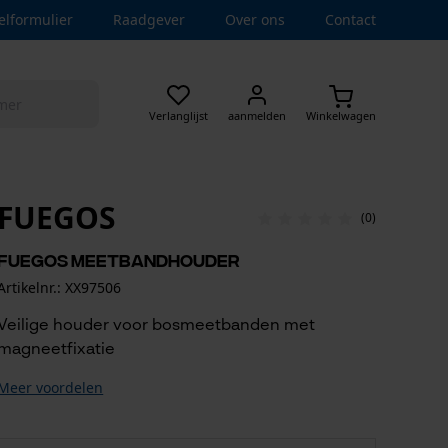
elformulier
Raadgever
Over ons
Contact
Verlanglijst
aanmelden
Winkelwagen
FUEGOS
(0)
Fuegos Meetbandhouder
Artikelnr.: XX97506
Veilige houder voor bosmeetbanden met
magneetfixatie
Meer voordelen