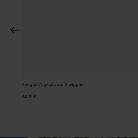
Automatische kettingsmering
Nee
Versnipperfunctie
Nee
Schuine snede
Nee
Fuegos Wigzak voor 2 wiggen
60,91 €
Gereedschapsloze kettingspanning
Nee
Energie & vermogen