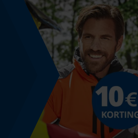
Accucapaciteitsaanduiding
Nee
Powerbankfunctie
Nee
Gebruik & gebruiksaanwijzing
Gebruiksaanwijzing
Aanpasbaar aan gangbare rolmaatbehuizingen