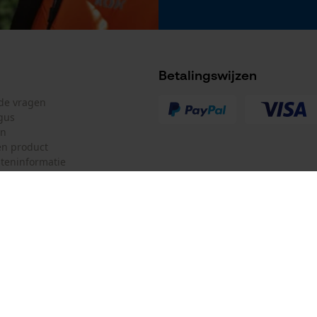
voor betrouwbare bediening bij houtopname en
markering.
Betalingswijzen
lde vragen
gus
en
n product
teninformatie
mulier
Oregon Tool GmbH
ulier
KOX – Partners voor de Bosbouw 
f
Adres hoofdkantoor:
Lise-Meitner-Str. 4
herroepen
70736 Fellbach
Duitsland