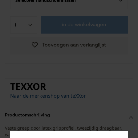
Selecteer handschoenmaten
in de winkelwagen
Toevoegen aan verlanglijst
TEXXOR
Naar de merkenshop van teXXor
Productomschrijving
Vaste greep door latex gripprofiel, tweezijdig draagbaar,
wasbaar tot