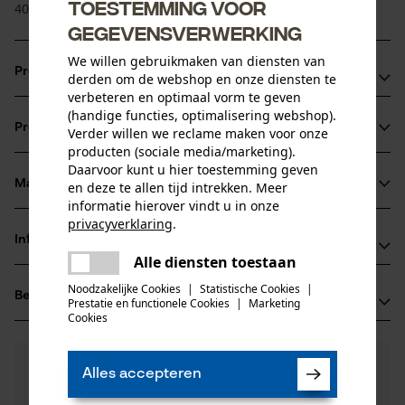
Toestemming voor
40 graden gekeurd volgens EN 420, 388.
gegevensverwerking
We willen gebruikmaken van diensten van
Productvoordelen
derden om de webshop en onze diensten te
verbeteren en optimaal vorm te geven
Anti-slip en slijtagevast
(handige functies, optimalisering webshop).
Productinformatie
Verder willen we reclame maken voor onze
Wasbaar
producten (sociale media/marketing).
Tweezijdig draagbaar
Daarvoor kunt u hier toestemming geven
Materiaal & onderhoud
en deze te allen tijd intrekken. Meer
Productdetails
informatie hierover vindt u in onze
privacyverklaring
.
Activiteitstype
Informatie van de fabrikant
delen
Materiaal
beschermen, werken
Alle diensten toestaan
Er is een fout opgetreden. Gelieve
delen
BIG Arbeitsschutz GmbH
het opnieuw te proberen.
Noodzakelijke Cookies
|
Statistische Cookies
|
Materiaaltype
Beoordelingen
(2)
Königsberger Str. 6
Prestatie en functionele Cookies
|
Marketing
Katoenmix
mail
Cookies
Leeftijdsgroep
21244 Buchholz, Duitsland
volwassen
E-mail: info@big-arbeitsschutz.de
4.5
Nog vragen?
(2)
Website: -
Product aanbevelen
Hoofdmateriaal
Alles accepteren
Onze experts staan graag voor u klaar!
Tel.: + 49 418 19 09 50
weefstofmix
Een vraag
Aantal delen