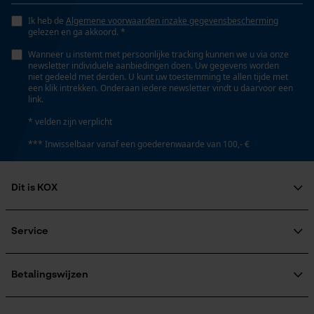
Opgeslagen winkelwagen
Ik heb de
Algemene voorwaarden inzake gegevensbescherming
Persoonlijke begroeting
Gereedschapsloze kettingspanning
gelezen en ga akkoord. *
Nee
Geo-IP en gebruikersdetectie
Wanneer u instemt met persoonlijke tracking kunnen we u via onze
newsletter individuele aanbiedingen doen. Uw gegevens worden
YouTube-video's
niet gedeeld met derden. U kunt uw toestemming te allen tijde met
een klik intrekken. Onderaan iedere newsletter vindt u daarvoor een
Gereedschapsloze kettingwissel
Google Maps
link.
Nee
* velden zijn verplicht
*** Inwisselbaar vanaf een goederenwaarde van 100,- €
Marketing Cookies
Energie & vermogen
Dit is KOX
Accucapaciteitsaanduiding
Nee
Over ons
Google Global Site Tag
Maatschappelijke betrokkenheid
Service
Microsoft Advertising Universal
raadgever
Event Tracking
Accu/batterij inbegrepen
Veel gestelde vragen
KOX Harvester
Survicate
Oplaadbare batterij/batterijen niet inbegrepen in de
KOX catalogus
Aanmelding nieuwsbrief
Betalingswijzen
Retourneren
levering
Terugroepen product