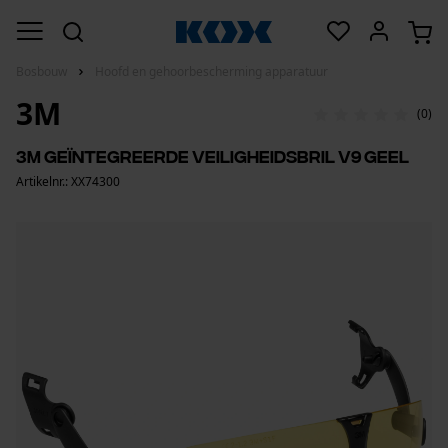
Bosbouw
Hoofd en gehoorbescherming apparatuur
3M
(0)
3M geïntegreerde veiligheidsbril V9 geel
Artikelnr.: XX74300