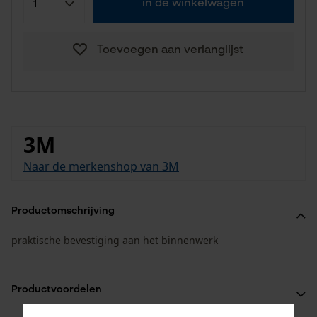
in de winkelwagen
Toevoegen aan verlanglijst
3M
Naar de merkenshop van 3M
Productomschrijving
praktische bevestiging aan het binnenwerk
Productvoordelen