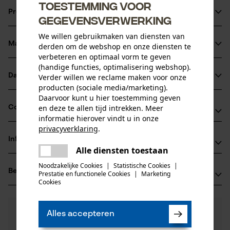
Praktische bevestiging aan de binnenkant van de boshelm
Toestemming voor
Productinformatie
Individuele aanpassingsopties
gegevensverwerking
Antifog coating, beslaat niet
We willen gebruikmaken van diensten van
Materiaal & onderhoud
derden om de webshop en onze diensten te
Productdetails
verbeteren en optimaal vorm te geven
(handige functies, optimalisering webshop).
Activiteitstype
Datasheets
Verder willen we reclame maken voor onze
Materiaal
beschermen
producten (sociale media/marketing).
Conformiteitsverklaring (PDF)
Daarvoor kunt u hier toestemming geven
Hoofdmateriaal
en deze te allen tijd intrekken. Meer
Compatibiliteit
kunststof
informatie hierover vindt u in onze
Leeftijdsgroep
privacyverklaring
.
volwassen
Informatie van de fabrikant
delen
Compatibel met
Alle diensten toestaan
Er is een fout opgetreden. Gelieve
Materiaal samenstelling
delen
3M Deutschland GmbH
Kunststof
het opnieuw te proberen.
Noodzakelijke Cookies
|
Statistische Cookies
|
Aantal delen
3M helmen
Beoordelingen
(0)
Carl-Schurz-Str. 1
Prestatie en functionele Cookies
|
Marketing
1 st.
mail
Cookies
41453 Neuss, Duitsland
E-mail: innovation.de@3M.com
0
Nog vragen?
(0)
Website: -
Product aanbevelen
Alles accepteren
Artikelgewicht
Onze experts staan graag voor u klaar!
Tel.: + 49 0213 15 26 39 16
50.0 g