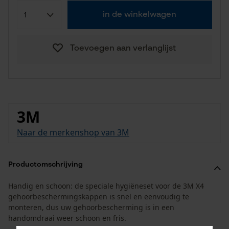
in de winkelwagen
Toevoegen aan verlanglijst
3M
Naar de merkenshop van 3M
Productomschrijving
Handig en schoon: de speciale hygiëneset voor de 3M X4
gehoorbeschermingskappen is snel en eenvoudig te
monteren, dus uw gehoorbescherming is in een
handomdraai weer schoon en fris.