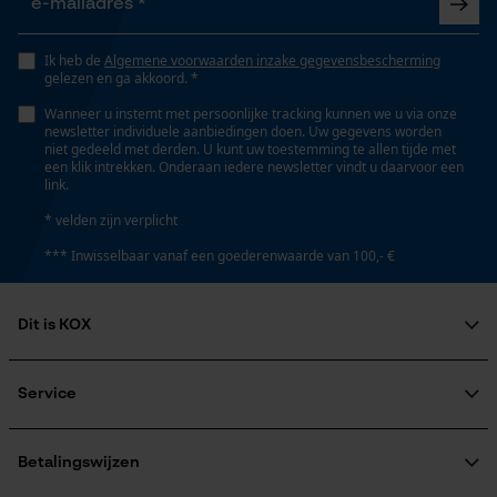
Fasewisselaar
Opgeslagen winkelwagen
Nee
Persoonlijke begroeting
Ik heb de
Algemene voorwaarden inzake gegevensbescherming
gelezen en ga akkoord. *
Geo-IP en gebruikersdetectie
Schuine snede
Wanneer u instemt met persoonlijke tracking kunnen we u via onze
YouTube-video's
newsletter individuele aanbiedingen doen. Uw gegevens worden
Nee
niet gedeeld met derden. U kunt uw toestemming te allen tijde met
Google Maps
een klik intrekken. Onderaan iedere newsletter vindt u daarvoor een
link.
Gereedschapsloze kettingspanning
* velden zijn verplicht
Nee
Marketing Cookies
*** Inwisselbaar vanaf een goederenwaarde van 100,- €
Gereedschapsloze kettingwissel
Dit is KOX
Nee
Google Global Site Tag
Over ons
Microsoft Advertising Universal
Maatschappelijke betrokkenheid
Service
Event Tracking
raadgever
Energie & vermogen
Veel gestelde vragen
KOX Harvester
Survicate
KOX catalogus
Aanmelding nieuwsbrief
Betalingswijzen
Accucapaciteitsaanduiding
Retourneren