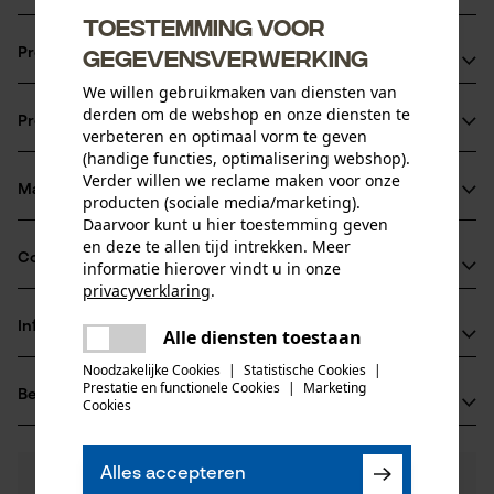
Toestemming voor
gegevensverwerking
Productvoordelen
We willen gebruikmaken van diensten van
Hygiëne ter bescherming van de gezondheid
derden om de webshop en onze diensten te
Productinformatie
Bij vuil hoeft niet de volledige gehoorbescherming
verbeteren en optimaal vorm te geven
(handige functies, optimalisering webshop).
vervangen te worden
Verder willen we reclame maken voor onze
Snel en eenvoudig te monteren
Materiaal & onderhoud
producten (sociale media/marketing).
Productdetails
Daarvoor kunt u hier toestemming geven
en deze te allen tijd intrekken. Meer
Activiteitstype
Compatibiliteit
informatie hierover vindt u in onze
Materiaal
beschermen
privacyverklaring
.
delen
Details vulling
Informatie van de fabrikant
Alle diensten toestaan
Er is een fout opgetreden. Gelieve
Compatibel met
Zacht verdikt bij de oren
Leeftijdsgroep
delen
het opnieuw te proberen.
Noodzakelijke Cookies
|
Statistische Cookies
|
3M Deutschland GmbH
volwassen
Prestatie en functionele Cookies
|
Marketing
3M PELTOR X
Beoordelingen
mail
(0)
Carl-Schurz-Str. 1
Cookies
Hoofdmateriaal
41453 Neuss, Duitsland
kunststof
E-mail: innovation.de@3M.com
Aantal delen
Alles accepteren
0
Nog vragen?
(0)
1 st.
Website: -
Product aanbevelen