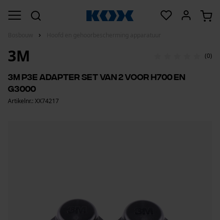
Bosbouw
Hoofd en gehoorbescherming apparatuur
3M
(0)
3M P3E adapter set van 2 voor H700 en
G3000
Artikelnr.: XX74217