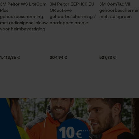
Product geschikt voor het hele jaar
3M Peltor WS LiteCom
3M Peltor EEP-100 EU
3M ComTac VIII
Plus
OR actieve
gehoorbeschermi
Statistische Cookies
gehoorbescherming
gehoorbescherming /
met radiogroen
Leveringsomvang
met radiosignaal blauw
oordoppen oranje
1x 3M P3E adapter, set van 2 voor H700 en G3000
voor helmbevestiging
Volume
Econda Analytics
1.413,36 €
10340 cm³
304,94 €
527,72 €
Mouseflow Web Analytics Tool
Fact-Finder Tracking
Technische specificaties
Automatische kettingsmering
Prestatie en functionele
Nee
Cookies
Eigenschap
Loop54 Personalization
ongecompliceerde montage