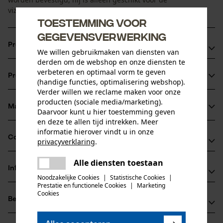
viziermontage.
Toestemming voor
gegevensverwerking
Productvoordelen
We willen gebruikmaken van diensten van
derden om de webshop en onze diensten te
Originele accessoires van 3M
verbeteren en optimaal vorm te geven
Productinformatie
Eenvoudige montage van de vizierhouder boshelm
(handige functies, optimalisering webshop).
Verder willen we reclame maken voor onze
producten (sociale media/marketing).
Materiaal & onderhoud
Daarvoor kunt u hier toestemming geven
Productdetails
en deze te allen tijd intrekken. Meer
informatie hierover vindt u in onze
Activiteitstype
Compatibiliteit
privacyverklaring
.
Materiaal
bevestigen
delen
Alle diensten toestaan
Er is een fout opgetreden. Gelieve
Hoofdmateriaal
Informatie van de fabrikant
delen
het opnieuw te proberen.
Compatibel met
kunststof
Noodzakelijke Cookies
|
Statistische Cookies
|
Leeftijdsgroep
Prestatie en functionele Cookies
|
Marketing
3M Deutschland GmbH
mail
volwassen
Cookies
3M MultiVisor, 3M PELTOR
Beoordelingen
(0)
Carl-Schurz-Str. 1
Materiaal samenstelling
41453 Neuss, Duitsland
Kunststof