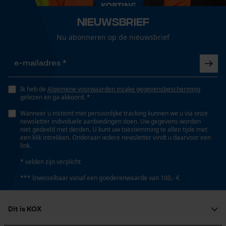
Gepersonaliseerde homepage
Nieuwsbrief
Opgeslagen winkelwagen
Versnipperfunctie
Persoonlijke begroeting
Nee
Nu abonneren op de nieuwsbrief
Geo-IP en gebruikersdetectie
YouTube-video's
Fasewisselaar
Nee
Google Maps
Ik heb de
Algemene voorwaarden inzake gegevensbescherming
gelezen en ga akkoord. *
Wanneer u instemt met persoonlijke tracking kunnen we u via onze
Schuine snede
newsletter individuele aanbiedingen doen. Uw gegevens worden
Marketing Cookies
Nee
niet gedeeld met derden. U kunt uw toestemming te allen tijde met
een klik intrekken. Onderaan iedere newsletter vindt u daarvoor een
link.
* velden zijn verplicht
Gereedschapsloze kettingspanning
Google Global Site Tag
Nee
*** Inwisselbaar vanaf een goederenwaarde van 100,- €
Microsoft Advertising Universal
Event Tracking
Dit is KOX
Survicate
Gereedschapsloze kettingwissel
Nee