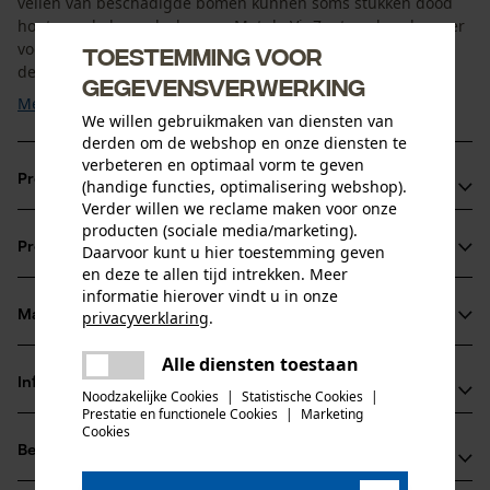
vellen van beschadigde bomen kunnen soms stukken dood
hout van de kroon loskomen. Met de VinZent rugbeschermer
voor de houtkap zijn uw vitale organen beschermd. Dankzij
Toestemming voor
de ergonomisch aangepaste vorm wordt u bijna niet ...
gegevensverwerking
Meer tonen
We willen gebruikmaken van diensten van
derden om de webshop en onze diensten te
verbeteren en optimaal vorm te geven
Productvoordelen
(handige functies, optimalisering webshop).
Verder willen we reclame maken voor onze
producten (sociale media/marketing).
Robuuste en lichte aluminium rugbeschermer
Productinformatie
Daarvoor kunt u hier toestemming geven
Optimale en ergonomische pasvorm om ongehinderd en
en deze te allen tijd intrekken. Meer
veilig te kunnen werken
informatie hierover vindt u in onze
Het gewicht van de lichaamsbescherming voor de
privacyverklaring
.
Materiaal & onderhoud
Productdetails
delen
houtkap is gering
Alle diensten toestaan
Er is een fout opgetreden. Gelieve
Activiteitstype
delen
Informatie van de fabrikant
het opnieuw te proberen.
Noodzakelijke Cookies
|
Statistische Cookies
|
Materiaal
beschermen
Prestatie en functionele Cookies
|
Marketing
mail
BaSt-Ing GmbH
Cookies
Hoofdmateriaal
Beoordelingen
(0)
Fleck 34
metaal
Leeftijdsgroep
83661 Lenggries, Duitsland