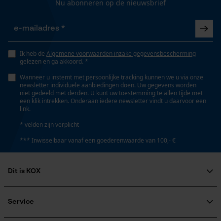
Nu abonneren op de nieuwsbrief
Gepersonaliseerde homepage
Grootte & afmetingen
Opgeslagen winkelwagen
Breedte beschermoppervlak
Persoonlijke begroeting
45 cm
Geo-IP en gebruikersdetectie
Ik heb de
Algemene voorwaarden inzake gegevensbescherming
gelezen en ga akkoord. *
YouTube-video's
Wanneer u instemt met persoonlijke tracking kunnen we u via onze
Lengte beschermvlak
Google Maps
newsletter individuele aanbiedingen doen. Uw gegevens worden
niet gedeeld met derden. U kunt uw toestemming te allen tijde met
120 cm
een klik intrekken. Onderaan iedere newsletter vindt u daarvoor een
link.
Marketing Cookies
* velden zijn verplicht
Technische specificaties
*** Inwisselbaar vanaf een goederenwaarde van 100,- €
Automatische kettingsmering
Nee
Dit is KOX
Google Global Site Tag
Microsoft Advertising Universal
Over ons
Event Tracking
Eigenschap
Maatschappelijke betrokkenheid
Service
Survicate
ergonomisch, licht, robuust, aangenaam
raadgever