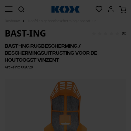
Bosbouw
Hoofd en gehoorbescherming apparatuur
BAST-ING
(0)
BaSt-Ing rugbescherming /
beschermingsuitrusting voor de
houtoogst VinZent
Artikelnr.: XX9729