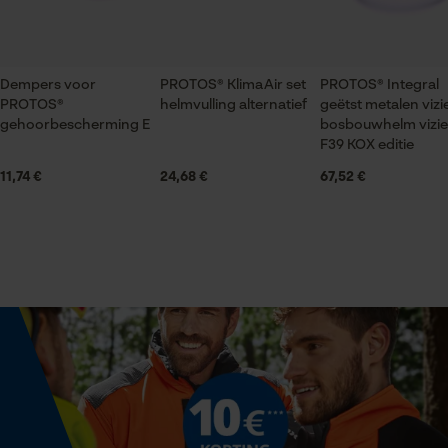
Econda Tag Manager
Leveringsomvang
1 x paar Bekleding voor PROTOS® gehoorbescherming
Dempers voor
PROTOS® KlimaAir set
PROTOS® Integral
Statistische Cookies
E
PROTOS®
helmvulling alternatief
geëtst metalen vizi
gehoorbescherming E
bosbouwhelm vizie
F39 KOX editie
11,74 €
Technische specificaties
24,68 €
67,52 €
Econda Analytics
Automatische kettingsmering
Mouseflow Web Analytics Tool
Nee
Fact-Finder Tracking
Isolatiewaarde
26 dB
Prestatie en functionele
Cookies
Eigenschap
comfortabel