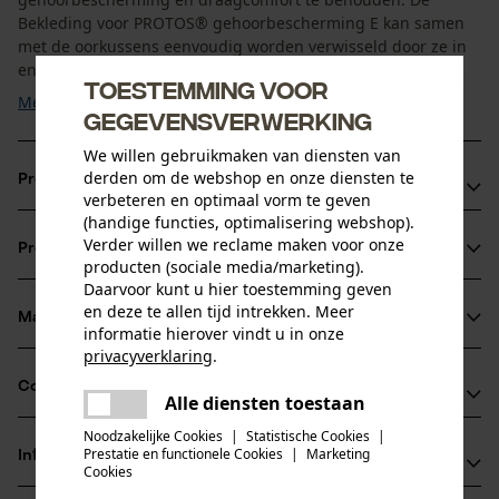
Bekleding voor PROTOS® gehoorbescherming E kan samen
met de oorkussens eenvoudig worden verwisseld door ze in
en uit te klikken, waarna uw ...
Toestemming voor
Meer tonen
gegevensverwerking
We willen gebruikmaken van diensten van
derden om de webshop en onze diensten te
Productvoordelen
verbeteren en optimaal vorm te geven
(handige functies, optimalisering webshop).
Comfortabele pasvorm zonder drukpunten van de
Verder willen we reclame maken voor onze
Productinformatie
gehoorbescherming rond de oren
producten (sociale media/marketing).
Snel verwisselen dankzij clipfunctie
Daarvoor kunt u hier toestemming geven
en deze te allen tijd intrekken. Meer
Oorspronkelijke accessoires van PROTOS®
Materiaal & onderhoud
informatie hierover vindt u in onze
Productdetails
privacyverklaring
.
Activiteitstype
delen
Compatibiliteit
Alle diensten toestaan
Materiaal
verblijf in een lawaaierige omgeving, beschermen
Er is een fout opgetreden. Gelieve
delen
het opnieuw te proberen.
Noodzakelijke Cookies
|
Statistische Cookies
|
Details vulling
Prestatie en functionele Cookies
|
Marketing
Informatie van de fabrikant
mail
Compatibel met
Cookies
Zacht verdikt bij de oren
Leeftijdsgroep