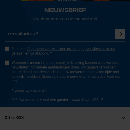
Loop54 Personalization
Nieuwsbrief
Gepersonaliseerde homepage
Versnipperfunctie
Nu abonneren op de nieuwsbrief
Nee
Opgeslagen winkelwagen
Persoonlijke begroeting
Geo-IP en gebruikersdetectie
Fasewisselaar
Nee
Ik heb de
Algemene voorwaarden inzake gegevensbescherming
YouTube-video's
gelezen en ga akkoord. *
Google Maps
Wanneer u instemt met persoonlijke tracking kunnen we u via onze
newsletter individuele aanbiedingen doen. Uw gegevens worden
Schuine snede
niet gedeeld met derden. U kunt uw toestemming te allen tijde met
Nee
een klik intrekken. Onderaan iedere newsletter vindt u daarvoor een
link.
Marketing Cookies
* velden zijn verplicht
Gereedschapsloze kettingspanning
*** Inwisselbaar vanaf een goederenwaarde van 100,- €
Nee
Google Global Site Tag
Dit is KOX
Microsoft Advertising Universal
Gereedschapsloze kettingwissel
Event Tracking
Nee
Over ons