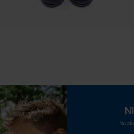
Gereedschapsloze kettingspanning
Nee
Econda Analytics
Mouseflow Web Analytics Tool
Fact-Finder Tracking
Prestatie en functionele Cookies
Accu/batterij inbegrepen
Oplaadbare batterij/batterijen niet inbegrepen in
de levering
Loop54 Personalization
N
Gepersonaliseerde homepage
Opgeslagen winkelwagen
Nu ab
Persoonlijke begroeting