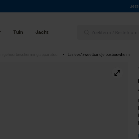
Best
r
Tuin
Jacht
en gehoorbescherming apparatuur
Lasleer/ zweetbandje bosbouwhelm