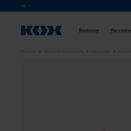
NL
Bosbouw
Harveste
Bosbouw
Kleding en bescherming
Apparatuur
Hoofd 