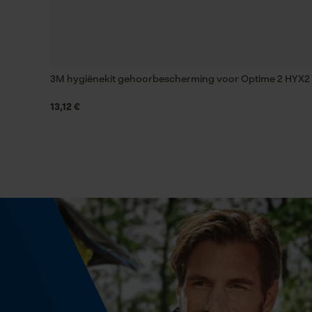
Schuine snede
Nee
Gereedschapsloze kettingwissel
3M hygiënekit gehoorbescherming voor Optime 2 HYX2
Nee
13,12 €
Energie & vermogen
Accucapaciteitsaanduiding
Nee
Powerbankfunctie
Nee