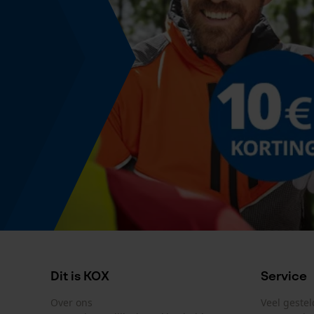
Kleurencombinatie
Kleur
Huidskleur
Productetikettering
Artikelnummer fabrikant
71079132
Dit is KOX
Service
Over ons
Veel geste