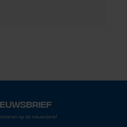
3M zweetb
5,59 €
ieuwsbrief
onneren op de nieuwsbrief