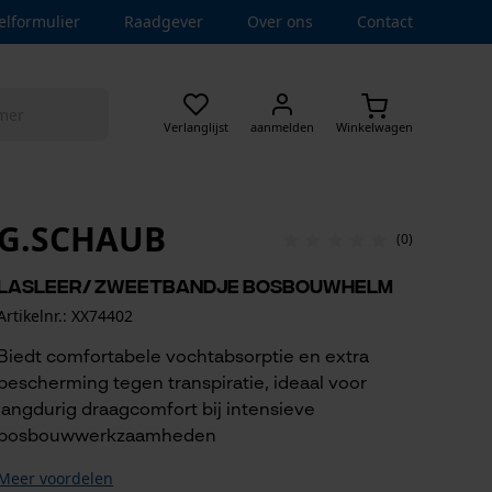
elformulier
Raadgever
Over ons
Contact
Verlanglijst
aanmelden
Winkelwagen
G.SCHAUB
(0)
Lasleer/ zweetbandje bosbouwhelm
Artikelnr.: XX74402
Biedt comfortabele vochtabsorptie en extra
bescherming tegen transpiratie, ideaal voor
langdurig draagcomfort bij intensieve
bosbouwwerkzaamheden
Meer voordelen