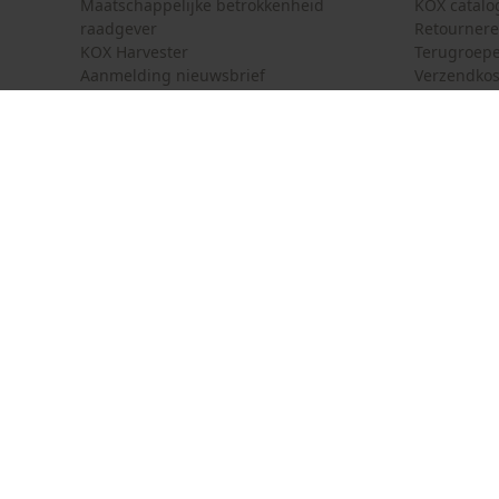
Maatschappelijke betrokkenheid
KOX catalo
raadgever
Retourner
KOX Harvester
Terugroepe
Aanmelding nieuwsbrief
Verzendkos
KOX internationaal
Contact
Deutschland
France
Contactfor
Österreich
Schweiz
Bestelform
Suisse
Belgique
Nieuwsbrie
België
Contract 