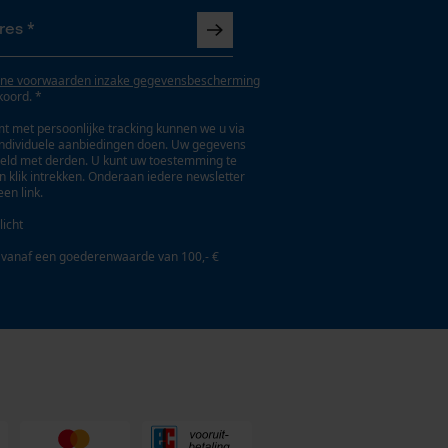
ne voorwaarden inzake gegevensbescherming
koord. *
t met persoonlijke tracking kunnen we u via
individuele aanbiedingen doen. Uw gegevens
eld met derden. U kunt uw toestemming te
en klik intrekken. Onderaan iedere newsletter
een link.
licht
 vanaf een goederenwaarde van 100,- €