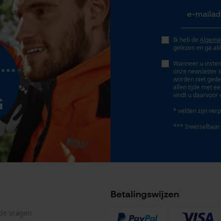
Geo-IP en gebruikersdetectie
YouTube-video's
Google Maps
Ik heb de
Algeme
gelezen en ga ak
Wanneer u instem
onze newsletter 
Marketing Cookies
worden niet gede
allen tijde met e
vindt u daarvoor 
* velden zijn verp
Google Global Site Tag
*** Inwisselbaar
Microsoft Advertising Universal Event
Tracking
Survicate
Betalingswijzen
lde vragen