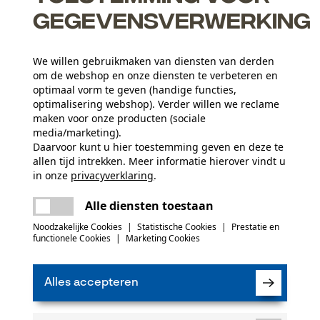
gegevensverwerking
We willen gebruikmaken van diensten van derden
elen
om de webshop en onze diensten te verbeteren en
optimaal vorm te geven (handige functies,
optimalisering webshop). Verder willen we reclame
maken voor onze producten (sociale
media/marketing).
Daarvoor kunt u hier toestemming geven en deze te
allen tijd intrekken. Meer informatie hierover vindt u
Leeftijdsgroep
in onze
privacyverklaring
.
volwassen
delen
Er is een fout opgetreden. Gelieve het
Alle diensten toestaan
opnieuw te proberen.
Materiaal aanwijzing
mail
(0)
Noodzakelijke Cookies
|
Statistische Cookies
|
Prestatie en
Zacht echt leer
Artikelgewicht
functionele Cookies
|
Marketing Cookies
5.0 g
Product aanbevelen
Alles accepteren
Seizoen
Product geschikt voor het hele jaar