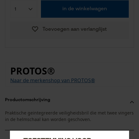
in de winkelwagen
Toevoegen aan verlanglijst
PROTOS®
Naar de merkenshop van PROTOS®
Productomschrijving
Praktische geïntegreerde veiligheidsbril die met twee vingers
in de helmschaal kan worden geschoven.