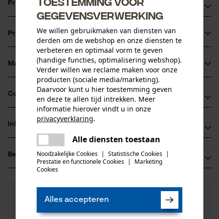
Toestemming voor
Productvoordelen
gegevensverwerking
Inclusief hoes en bril-etui
We willen gebruikmaken van diensten van
Productinformatie
derden om de webshop en onze diensten te
verbeteren en optimaal vorm te geven
(handige functies, optimalisering webshop).
Materiaal & onderhoud
Verder willen we reclame maken voor onze
Productdetails
producten (sociale media/marketing).
Daarvoor kunt u hier toestemming geven
Activiteitstype
Compatibiliteit
en deze te allen tijd intrekken. Meer
Materiaal
beschermen
informatie hierover vindt u in onze
privacyverklaring
.
Hoofdmateriaal
Informatie van de fabrikant
delen
Compatibel met
kunststof
Leeftijdsgroep
Alle diensten toestaan
Er is een fout opgetreden. Gelieve
PROTOS GmbH
volwassen
delen
het opnieuw te proberen.
PROTOS Integral Forest
Noodzakelijke Cookies
|
Statistische Cookies
|
Beoordelingen
(0)
Herrschaftswiesen 11
Prestatie en functionele Cookies
|
Marketing
mail
Materiaal samenstelling
6842 Koblach, Oostenrijk
Cookies
Polycarbonaat (pc) thermoplastische elastomeren
E-mail: info@pfanner-austria.de
Aantal delen
(TPE) acrylnitrilbutadieenstyrol (ABS)
0
Nog vragen?
(0)
1 st.
Website: -
Product aanbevelen
Alles accepteren
polyoxymethyleen (POM)
Onze experts staan graag voor u klaar!
Tel.: + 43 0595 05 05 00
Een vraag