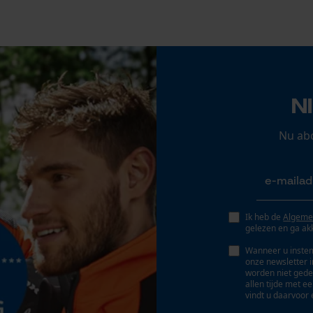
Gepersonaliseerde homepage
Opgeslagen winkelwagen
Accu/batterij inbegrepen
Persoonlijke begroeting
Oplaadbare batterij/batterijen niet inbegrepen in
Geo-IP en gebruikersdetectie
de levering
N
YouTube-video's
Google Maps
Nu ab
Marketing Cookies
Ik heb de
Algeme
gelezen en ga ak
Wanneer u instem
Google Global Site Tag
onze newsletter 
Microsoft Advertising Universal Event
worden niet gede
Tracking
allen tijde met e
vindt u daarvoor 
Survicate