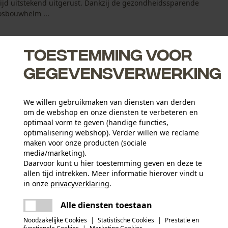
jd uitstekend uitgerust. Dankzij de gezondheidssparende
osbouwhelm ...
Toestemming voor
gegevensverwerking
We willen gebruikmaken van diensten van derden
om de webshop en onze diensten te verbeteren en
eid en veiligheid op de bosbouwhelm
optimaal vorm te geven (handige functies,
optimalisering webshop). Verder willen we reclame
maken voor onze producten (sociale
media/marketing).
Daarvoor kunt u hier toestemming geven en deze te
Leeftijdsgroep
allen tijd intrekken. Meer informatie hierover vindt u
en
volwassen
in onze
privacyverklaring
.
delen
Er is een fout opgetreden. Gelieve het
Hoofdmateriaal
Alle diensten toestaan
opnieuw te proberen.
kunststof
Applicaties
mail
Noodzakelijke Cookies
|
Statistische Cookies
|
Prestatie en
Sticker