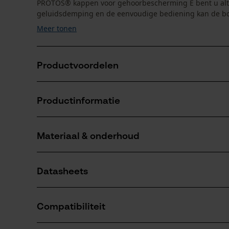
PROTOS® kappen voor gehoorbescherming E bent u alti
geluidsdemping en de eenvoudige bediening kan de b
Meer tonen
Productvoordelen
Makkelijk met twee vingers aan en uit te klikken
Productinformatie
Geluidsreductie van 26 dB
Opvallende neonkleur zorgt voor betere zichtbaarh
Materiaal & onderhoud
Productdetails
Activiteitstype
Datasheets
verblijf in een lawaaierige omgeving, bescherm
Materiaal
Gebruiksaanwijzing (PDF)
Details vulling
Compatibiliteit
Zacht verdikt bij de oren
Aantal delen
1 st.