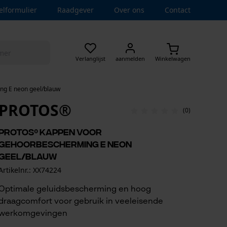
elformulier
Raadgever
Over ons
Contact
Verlanglijst
aanmelden
Winkelwagen
g E neon geel/blauw
PROTOS®
(0)
PROTOS® kappen voor
gehoorbescherming E neon
geel/blauw
Artikelnr.: XX74224
Optimale geluidsbescherming en hoog
draagcomfort voor gebruik in veeleisende
werkomgevingen