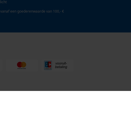
licht
 vanaf een goederenwaarde van 100,- €
en Tuin