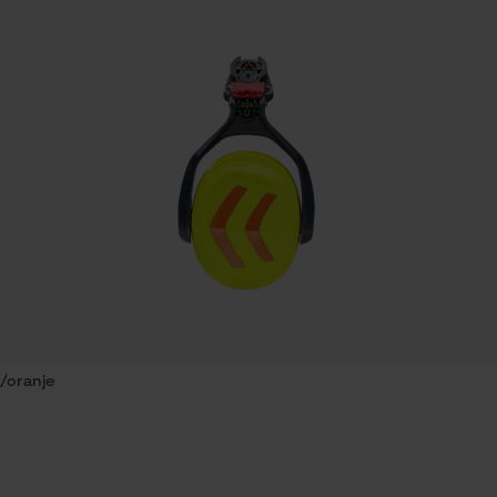
26 dB
Econda Tag Manager
Versnipperfunctie
Statistische Cookies
Nee
Schuine snede
Econda Analytics
Nee
Mouseflow Web Analytics Tool
Fact-Finder Tracking
Gereedschapsloze kettingspanning
Nee
Prestatie en functionele Cookies
/oranje
Loop54 Personalization