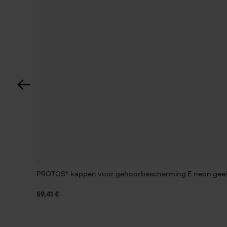
Nee
Eigenschap
comfortabel, geluidsisolerend, goed zichtbaar,
geluidsabsorberend, individueel verstelbaar
Fasewisselaar
Nee
Signaal-ruisverhouding
26 SNR
PROTOS® kappen voor gehoorbescherming E neon geel
Gereedschapsloze kettingwissel
59,41 €
Nee