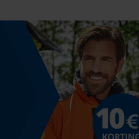
Energie & vermogen
Accucapaciteitsaanduiding
Nee
Powerbankfunctie
Nee
Kleurencombinatie
Kleur
Geelblauw
Montage & bevestiging