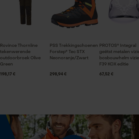
gegevensverwerking opslaan
Seizoen
Econda Tag Manager
Product geschikt voor het hele jaar
Statistische Cookies
Leveringsomvang
1 x paar PROTOS® kappen voor gehoorbescherming E
Rovince Thornline
PSS Trekkingschoenen
PROTOS® Integral
oranje/donkerblauw
tekenwerende
Forstep® Tec STX
geëtst metalen vizi
outdoorbroek Olive
Neonoranje/Zwart
bosbouwhelm vizie
Green
F39 KOX editie
Econda Analytics
Optiek/patroon
198,17 €
298,94 €
67,52 €
Tweekleurig
Mouseflow Web Analytics Tool
Fact-Finder Tracking
Volume
1848 cm³
Prestatie en functionele
Cookies
Technische specificaties