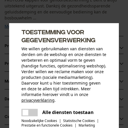
uitstekend uitgerust. Dankzij de gezondheidssparende
geluidsdemping en de eenvoudige bediening kan de
bosbouwhelm ...
Meer tonen
Toestemming voor
gegevensverwerking
Productvoordelen
We willen gebruikmaken van diensten van
derden om de webshop en onze diensten te
Makkelijk met twee vingers aan en uit te klikken
verbeteren en optimaal vorm te geven
Productinformatie
(handige functies, optimalisering webshop).
Geluidsreductie van 26 dB
Verder willen we reclame maken voor onze
Opvallende kleur zorgt voor betere zichtbaarheid en
producten (sociale media/marketing).
veiligheid op de bosbouwhelm
Materiaal & onderhoud
Daarvoor kunt u hier toestemming geven
Productdetails
en deze te allen tijd intrekken. Meer
informatie hierover vindt u in onze
Activiteitstype
Datasheets
privacyverklaring
.
Materiaal
verblijf in een lawaaierige omgeving, beschermen
delen
Gebruiksaanwijzing (PDF)
Alle diensten toestaan
Er is een fout opgetreden. Gelieve
Details vulling
Compatibiliteit
delen
het opnieuw te proberen.
Noodzakelijke Cookies
|
Statistische Cookies
|
Zacht verdikt bij de oren
Leeftijdsgroep
Prestatie en functionele Cookies
|
Marketing