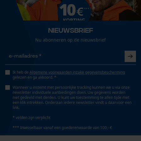
Automatische kettingsmering
Loop54 Personalization
Nee
Gepersonaliseerde homepage
Nieuwsbrief
Opgeslagen winkelwagen
Isolatiewaarde
Nu abonneren op de nieuwsbrief
Persoonlijke begroeting
26 dB
Geo-IP en gebruikersdetectie
YouTube-video's
Eigenschap
Ik heb de
Algemene voorwaarden inzake gegevensbescherming
Google Maps
comfortabel, geluidsisolerend, goed zichtbaar,
gelezen en ga akkoord. *
geluidsabsorberend, individueel verstelbaar
Wanneer u instemt met persoonlijke tracking kunnen we u via onze
newsletter individuele aanbiedingen doen. Uw gegevens worden
niet gedeeld met derden. U kunt uw toestemming te allen tijde met
Marketing Cookies
een klik intrekken. Onderaan iedere newsletter vindt u daarvoor een
Versnipperfunctie
link.
Nee
* velden zijn verplicht
*** Inwisselbaar vanaf een goederenwaarde van 100,- €
Google Global Site Tag
Fasewisselaar
Microsoft Advertising Universal
Nee