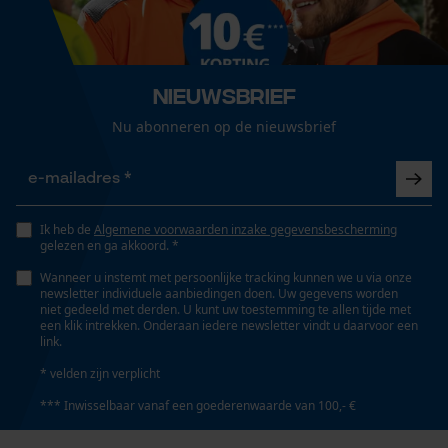
Automatische kettingsmering
Loop54 Personalization
Nee
Gepersonaliseerde homepage
Nieuwsbrief
Opgeslagen winkelwagen
Isolatiewaarde
Nu abonneren op de nieuwsbrief
Persoonlijke begroeting
26 dB
Geo-IP en gebruikersdetectie
YouTube-video's
Eigenschap
Ik heb de
Algemene voorwaarden inzake gegevensbescherming
Google Maps
comfortabel, geluidsisolerend, goed zichtbaar,
gelezen en ga akkoord. *
geluidsabsorberend, individueel verstelbaar
Wanneer u instemt met persoonlijke tracking kunnen we u via onze
newsletter individuele aanbiedingen doen. Uw gegevens worden
niet gedeeld met derden. U kunt uw toestemming te allen tijde met
Marketing Cookies
een klik intrekken. Onderaan iedere newsletter vindt u daarvoor een
Versnipperfunctie
link.
Nee
* velden zijn verplicht
*** Inwisselbaar vanaf een goederenwaarde van 100,- €
Google Global Site Tag
Fasewisselaar
Microsoft Advertising Universal
Nee