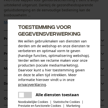
uitstekend uitgerust. Dankzij de gezondheidssparende
geluidsdemping en de eenvoudige bediening kan de
bosbouwhelm ...
Meer tonen
Toestemming voor
gegevensverwerking
Productvoordelen
We willen gebruikmaken van diensten van
derden om de webshop en onze diensten te
Makkelijk met twee vingers aan en uit te klikken
verbeteren en optimaal vorm te geven
Productinformatie
(handige functies, optimalisering webshop).
Geluidsreductie van 26 dB
Verder willen we reclame maken voor onze
Opvallende neonkleur zorgt voor betere zichtbaarheid en
producten (sociale media/marketing).
veiligheid op de bosbouwhelm
Materiaal & onderhoud
Daarvoor kunt u hier toestemming geven
Productdetails
en deze te allen tijd intrekken. Meer
informatie hierover vindt u in onze
Activiteitstype
Datasheets
privacyverklaring
.
Materiaal
verblijf in een lawaaierige omgeving, beschermen
delen
Gebruiksaanwijzing (PDF)
Alle diensten toestaan
Er is een fout opgetreden. Gelieve
Details vulling
Compatibiliteit
delen
het opnieuw te proberen.
Noodzakelijke Cookies
|
Statistische Cookies
|
Zacht verdikt bij de oren
Leeftijdsgroep
Prestatie en functionele Cookies
|
Marketing