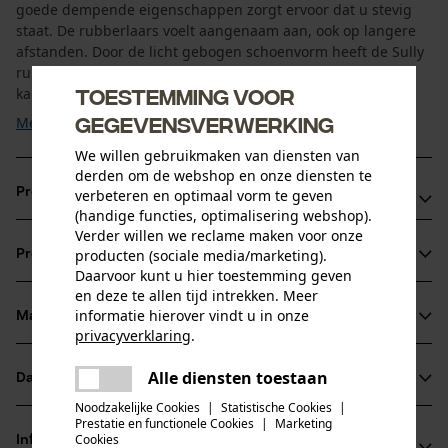
goede dempende eigenschappen zorgt ervoor dat u stevig
staat. De rubberlaars voelt aangenaam aan, ook op langere
afstanden. Door de licht gebogen schoenvorm heeft de Sully
rubberlaars een ideale pasvorm. Door middel van de gesp
Toestemming voor
kan de kuitvorm van de rubberlaars flexibel worden ...
gegevensverwerking
Meer tonen
We willen gebruikmaken van diensten van
derden om de webshop en onze diensten te
Productvoordelen
verbeteren en optimaal vorm te geven
(handige functies, optimalisering webshop).
Verder willen we reclame maken voor onze
Zeer comfortabele rubberlaars
producten (sociale media/marketing).
Productinformatie
De kuitomtrek kan individueel worden aangepast
Daarvoor kunt u hier toestemming geven
Rubberlaars met robuuste textielvoering aan de
en deze te allen tijd intrekken. Meer
informatie hierover vindt u in onze
binnenkant
Materiaal & onderhoud
Productdetails
privacyverklaring
.
delen
Activiteitstype
Alle diensten toestaan
Er is een fout opgetreden. Gelieve
Datasheets
Materiaal
vissen, werken, kamperen, jagen
delen
het opnieuw te proberen.
Noodzakelijke Cookies
|
Statistische Cookies
|
Productveiligheidsblad (PDF)
Prestatie en functionele Cookies
|
Marketing
mail
Materiaaltype
Cookies
Informatie van de fabrikant