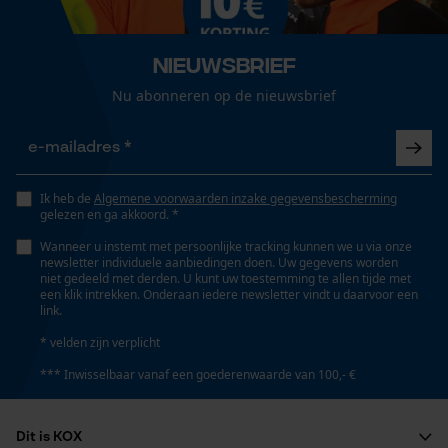
Loop54 Personalization
Gepersonaliseerde homepage
Schachthoogte
Nieuwsbrief
Knee-high
Opgeslagen winkelwagen
Nu abonneren op de nieuwsbrief
Persoonlijke begroeting
Schachtlengte
Geo-IP en gebruikersdetectie
39 cm
YouTube-video's
Ik heb de
Algemene voorwaarden inzake gegevensbescherming
gelezen en ga akkoord. *
Google Maps
Schachtwijdte
Wanneer u instemt met persoonlijke tracking kunnen we u via onze
newsletter individuele aanbiedingen doen. Uw gegevens worden
Smal
niet gedeeld met derden. U kunt uw toestemming te allen tijde met
een klik intrekken. Onderaan iedere newsletter vindt u daarvoor een
Marketing Cookies
link.
* velden zijn verplicht
Technische specificaties
*** Inwisselbaar vanaf een goederenwaarde van 100,- €
Automatische kettingsmering
Google Global Site Tag
Nee
Microsoft Advertising Universal
Dit is KOX
Event Tracking