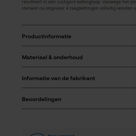
resulteert in een rustigere kettingloop. Vanwege het 
sterwiel na ongeveer 4 zaagkettingen volledig worden 
Productinformatie
Materiaal & onderhoud
Productdetails
Activiteitstype
Informatie van de fabrikant
onderhoud
Materiaal
Fabrikant
Hoofdmateriaal
Oregon Tool, Inc.
Beoordelingen
staal
Aantal delen
4909 SE International Way
1 st.
97222 Portland, Verenigde Staten van Amerika
E-mail: info@kox.eu
0
(0)
Website: -
Seizoen
Tel.: + 32 1030 11 11