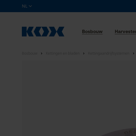
NL
Bosbouw
Harveste
Bosbouw
Kettingen en bladen
Kettingaandrijfsystemen