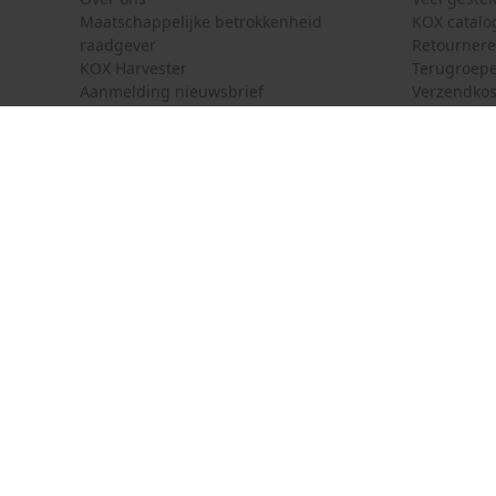
Maatschappelijke betrokkenheid
KOX catalo
raadgever
Retourner
KOX Harvester
Terugroepe
Aanmelding nieuwsbrief
Verzendkos
KOX internationaal
Contact
Deutschland
France
Contactfor
Österreich
Schweiz
Bestelform
Suisse
Belgique
Nieuwsbrie
België
Contract 