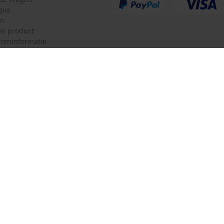
gus
en
n product
teninformatie
mulier
Oregon Tool GmbH
ulier
KOX – Partners voor de Bosbouw 
f
Adres hoofdkantoor:
Lise-Meitner-Str. 4
herroepen
70736 Fellbach
Duitsland
Geen winkel!
Retouradres:
Beim Erlenwäldchen 14/2
71522 Backnang
Duitsland