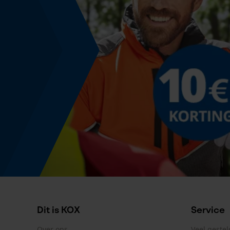
Productetikettering
EAN
5400182134107
Dit is KOX
Service
Over ons
Veel geste