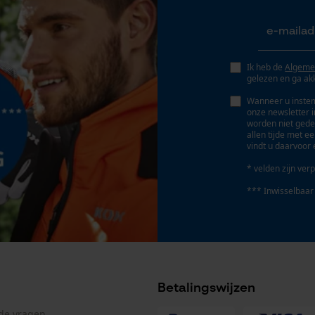
Geo-IP en gebruikersdetectie
YouTube-video's
Google Maps
Ik heb de
Algeme
gelezen en ga ak
Wanneer u instem
Marketing Cookies
onze newsletter 
worden niet gede
allen tijde met e
vindt u daarvoor 
* velden zijn verp
Google Global Site Tag
*** Inwisselbaar
Microsoft Advertising Universal Event
Tracking
Survicate
Betalingswijzen
lde vragen