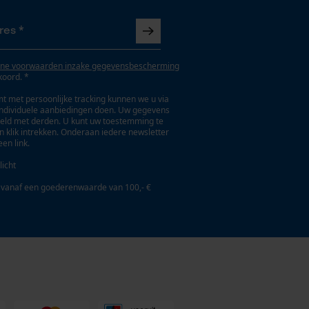
ne voorwaarden inzake gegevensbescherming
koord. *
t met persoonlijke tracking kunnen we u via
individuele aanbiedingen doen. Uw gegevens
eld met derden. U kunt uw toestemming te
en klik intrekken. Onderaan iedere newsletter
een link.
licht
 vanaf een goederenwaarde van 100,- €