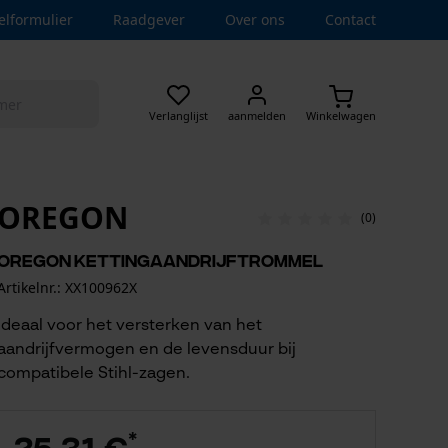
elformulier
Raadgever
Over ons
Contact
Verlanglijst
aanmelden
Winkelwagen
OREGON
(0)
Oregon kettingaandrijftrommel
Artikelnr.: XX100962X
Ideaal voor het versterken van het
aandrijfvermogen en de levensduur bij
compatibele Stihl-zagen.
*
25,31 €