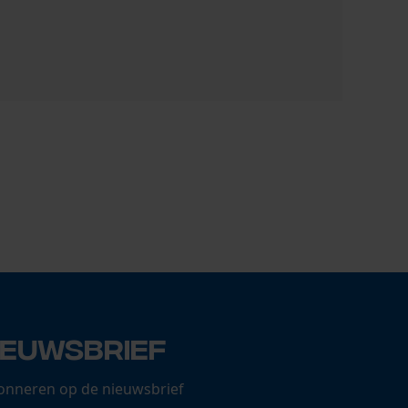
KOX voorde
65,52 €
ieuwsbrief
onneren op de nieuwsbrief