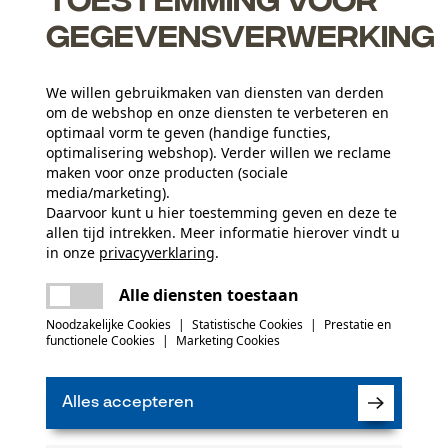
permanente contact met de kettingaandrijvingen moet het
gegevensverwerking
vervangen.
We willen gebruikmaken van diensten van derden
om de webshop en onze diensten te verbeteren en
optimaal vorm te geven (handige functies,
optimalisering webshop). Verder willen we reclame
maken voor onze producten (sociale
media/marketing).
Daarvoor kunt u hier toestemming geven en deze te
allen tijd intrekken. Meer informatie hierover vindt u
Leeftijdsgroep
in onze
privacyverklaring
.
volwassen
delen
Er is een fout opgetreden. Gelieve het
Alle diensten toestaan
opnieuw te proberen.
mail
Noodzakelijke Cookies
|
Statistische Cookies
|
Prestatie en
(0)
Artikelgewicht
functionele Cookies
|
Marketing Cookies
120.0 g
Alles accepteren
Product aanbevelen
Leveringsomvang