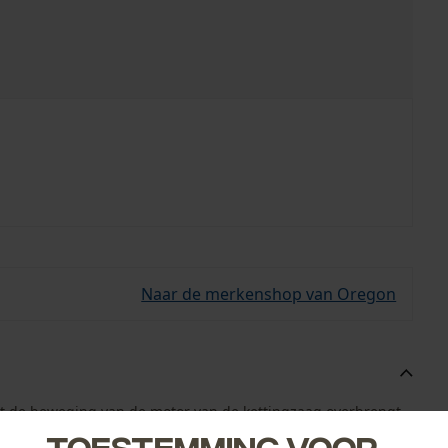
Naar de merkenshop van Oregon
at de beweging van de motor van de kettingzaag overbrengt
de zaagketting en de geleiderail geoptimaliseerd, wat
Toestemming voor