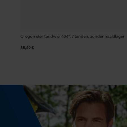
Energie & vermogen
Accucapaciteitsaanduiding
Nee
Oregon ster tandwiel 404", 7 tanden, zonder naaldlager
35,49 €
Powerbankfunctie
Nee
Kleurencombinatie
Kleur
Grijs