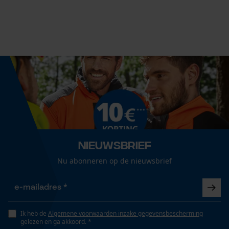
Versnipperfunctie
Nee
Fasewisselaar
Econda Analytics
Nee
Mouseflow Web Analytics Tool
Fact-Finder Tracking
Schuine snede
Nee
Prestatie en functionele
Cookies
Nieuwsbrief
Deling
3/8"
Nu abonneren op de nieuwsbrief
Loop54 Personalization
Gereedschapsloze kettingspanning
Gepersonaliseerde homepage
Nee
Ik heb de
Algemene voorwaarden inzake gegevensbescherming
Opgeslagen winkelwagen
gelezen en ga akkoord. *