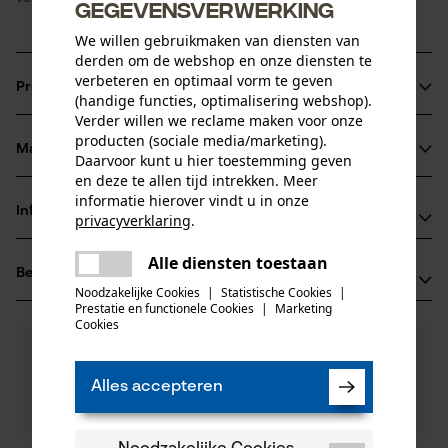
gegevensverwerking
We willen gebruikmaken van diensten van
derden om de webshop en onze diensten te
verbeteren en optimaal vorm te geven
Productinformatie
(handige functies, optimalisering webshop).
Verder willen we reclame maken voor onze
producten (sociale media/marketing).
Materiaal & onderhoud
Daarvoor kunt u hier toestemming geven
Productdetails
en deze te allen tijd intrekken. Meer
informatie hierover vindt u in onze
Activiteitstype
Informatie van de fabrikant
privacyverklaring
.
Materiaal
onderhoud
delen
Fabrikant
Alle diensten toestaan
Er is een fout opgetreden. Gelieve
Hoofdmateriaal
Beoordelingen
(0)
Oregon Tool, Inc.
delen
staal
het opnieuw te proberen.
Noodzakelijke Cookies
|
Statistische Cookies
|
Leeftijdsgroep
4909 SE International Way
Prestatie en functionele Cookies
|
Marketing
mail
volwassen
97222 Portland, Verenigde Staten van Amerika
Cookies
E-mail: info@kox.eu
0
Nog vragen?
(0)
Product aanbevelen
Onze experts staan graag voor u klaar!
Website: -
Alles accepteren
Een vraag
Aantal delen
Tel.: + 32 1030 11 11
Filteren op aantal sterren
stellen
1 st.
Inleider