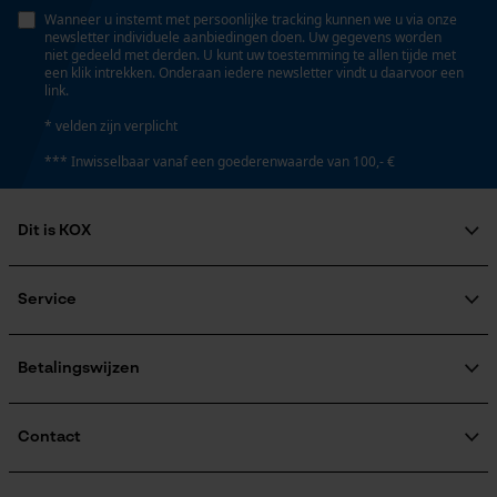
Persoonlijke begroeting
Wanneer u instemt met persoonlijke tracking kunnen we u via onze
Gereedschapsloze kettingwissel
newsletter individuele aanbiedingen doen. Uw gegevens worden
Geo-IP en gebruikersdetectie
niet gedeeld met derden. U kunt uw toestemming te allen tijde met
Nee
een klik intrekken. Onderaan iedere newsletter vindt u daarvoor een
YouTube-video's
link.
Google Maps
* velden zijn verplicht
Energie & vermogen
*** Inwisselbaar vanaf een goederenwaarde van 100,- €
Accucapaciteitsaanduiding
Marketing Cookies
Nee
Dit is KOX
Over ons
Accu/batterij inbegrepen
Maatschappelijke betrokkenheid
Service
Google Global Site Tag
Oplaadbare batterij/batterijen niet inbegrepen in de
raadgever
Microsoft Advertising Universal
Veel gestelde vragen
KOX Harvester
levering
Event Tracking
KOX catalogus
Aanmelding nieuwsbrief
Betalingswijzen
Retourneren
Survicate
Terugroepen product
Powerbankfunctie
Verzendkosteninformatie
Contact
Nee
Contactformulier