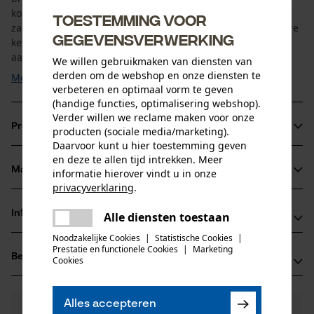
koppelingsklok. Dit optimaliseert de uitlijning van de
Toestemming voor
zaagketting en het zaagblad, wat resulteert in een soepelere
gegevensverwerking
kettingloop. Omdat er permanent contact is met de
aandrijfschakel van de zaagketting, moet de aandrijfring ...
We willen gebruikmaken van diensten van
derden om de webshop en onze diensten te
Meer tonen
verbeteren en optimaal vorm te geven
(handige functies, optimalisering webshop).
Verder willen we reclame maken voor onze
Productinformatie
producten (sociale media/marketing).
Daarvoor kunt u hier toestemming geven
en deze te allen tijd intrekken. Meer
Materiaal & onderhoud
informatie hierover vindt u in onze
Productdetails
privacyverklaring
.
delen
Activiteitstype
Informatie van de fabrikant
Alle diensten toestaan
Er is een fout opgetreden. Gelieve
Materiaal
onderhoud
delen
het opnieuw te proberen.
Noodzakelijke Cookies
|
Statistische Cookies
|
Als u vragen of problemen hebt met het product of
Prestatie en functionele Cookies
|
Marketing
Hoofdmateriaal
mail
Beoordelingen
(0)
Cookies
gebreken opmerkt, aarzel dan niet om contact met
staal
Leeftijdsgroep
ons op te nemen per telefoon op 0800 096 69 66 of
volwassen
per e-mail op info-nl@kox.eu.
Alles accepteren
0
Nog vragen?
(0)
Product aanbevelen