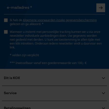
Opgeslagen winkelwagen
Persoonlijke begroeting
Schuine snede
Nee
Ik heb de
Algemene voorwaarden inzake gegevensbescherming
Geo-IP en gebruikersdetectie
gelezen en ga akkoord. *
YouTube-video's
Wanneer u instemt met persoonlijke tracking kunnen we u via onze
Deling
newsletter individuele aanbiedingen doen. Uw gegevens worden
Google Maps
niet gedeeld met derden. U kunt uw toestemming te allen tijde met
3/8"
een klik intrekken. Onderaan iedere newsletter vindt u daarvoor een
link.
* velden zijn verplicht
Marketing Cookies
Gereedschapsloze kettingspanning
*** Inwisselbaar vanaf een goederenwaarde van 100,- €
Nee
Dit is KOX
Google Global Site Tag
Gereedschapsloze kettingwissel
Nee
Microsoft Advertising Universal
Over ons
Event Tracking
Maatschappelijke betrokkenheid
Service
Survicate
raadgever
Veel gestelde vragen
KOX Harvester
Energie & vermogen
KOX catalogus
Aanmelding nieuwsbrief
Betalingswijzen