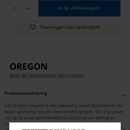
in de winkelwagen
Toevoegen aan verlanglijst
OREGON
Naar de merkenshop van Oregon
Productomschrijving
Het Oregon ringwiel is een tweedelig aandrijfsysteem en de
beste oplossing voor de meeste kettingzagen. De ring draait
vrij op de as en optimaliseert de uitlijning van ketting en
zaagblad. Het resultaat is een rustigere en gelijkmatigere
kettingloop. Bij slijtage hoeft alleen de aandrijfring te worden