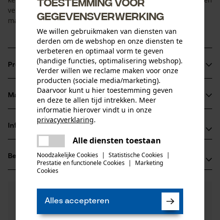
Toestemming voor
vervangen, wat onderhoud eenvoudig en kostenefficiënt
gegevensverwerking
maakt.
We willen gebruikmaken van diensten van
derden om de webshop en onze diensten te
verbeteren en optimaal vorm te geven
(handige functies, optimalisering webshop).
Productinformatie
Verder willen we reclame maken voor onze
producten (sociale media/marketing).
Daarvoor kunt u hier toestemming geven
Materiaal & onderhoud
en deze te allen tijd intrekken. Meer
Productdetails
informatie hierover vindt u in onze
privacyverklaring
.
Activiteitstype
Informatie van de fabrikant
delen
Materiaal
onderhoud
Alle diensten toestaan
Er is een fout opgetreden. Gelieve
Fabrikant
delen
het opnieuw te proberen.
Hoofdmateriaal
Noodzakelijke Cookies
|
Statistische Cookies
|
Beoordelingen
(0)
Oregon Tool, Inc.
Prestatie en functionele Cookies
|
Marketing
staal
mail
Leeftijdsgroep
4909 SE International Way
Cookies
volwassen
97222 Portland, Verenigde Staten van Amerika
E-mail: info@kox.eu
0
Nog vragen?
(0)
Product aanbevelen
Materiaal samenstelling
Alles accepteren
Onze experts staan graag voor u klaar!
Website: -
100% staal
Een vraag
Aantal delen
Tel.: + 32 1030 11 11