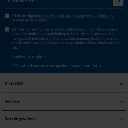
Persoonlijke begroeting
Ik heb de
Algemene voorwaarden inzake gegevensbescherming
Geo-IP en gebruikersdetectie
Volume
gelezen en ga akkoord. *
0.46 dm³
YouTube-video's
Wanneer u instemt met persoonlijke tracking kunnen we u via onze
newsletter individuele aanbiedingen doen. Uw gegevens worden
Google Maps
niet gedeeld met derden. U kunt uw toestemming te allen tijde met
een klik intrekken. Onderaan iedere newsletter vindt u daarvoor een
link.
Technische specificaties
* velden zijn verplicht
Marketing Cookies
Automatische kettingsmering
*** Inwisselbaar vanaf een goederenwaarde van 100,- €
Nee
Dit is KOX
Google Global Site Tag
Eigenschap
afneembaar
Microsoft Advertising Universal
Over ons
Event Tracking
Maatschappelijke betrokkenheid
Service
raadgever
Survicate
Veel gestelde vragen
KOX Harvester
Vorm
KOX catalogus
Aanmelding nieuwsbrief
Betalingswijzen
Rond
Retourneren