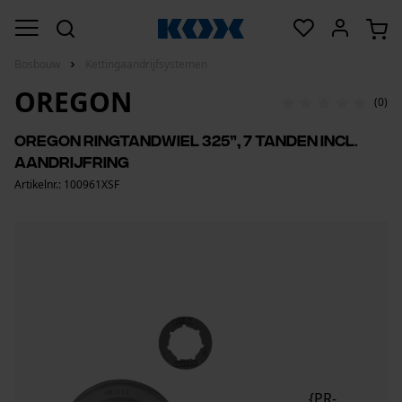
Bosbouw
Kettingaandrijfsystemen
OREGON
(0)
Oregon ringtandwiel 325”, 7 tanden incl.
aandrijfring
Artikelnr.: 100961XSF
{PR-