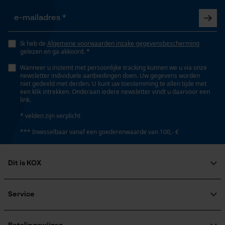
Type kettingwiel
Opgeslagen winkelwagen
trommel met losse ring
Persoonlijke begroeting
Geo-IP en gebruikersdetectie
Ik heb de
Algemene voorwaarden inzake gegevensbescherming
Volume
gelezen en ga akkoord. *
YouTube-video's
0.47 dm³
Wanneer u instemt met persoonlijke tracking kunnen we u via onze
Google Maps
newsletter individuele aanbiedingen doen. Uw gegevens worden
niet gedeeld met derden. U kunt uw toestemming te allen tijde met
een klik intrekken. Onderaan iedere newsletter vindt u daarvoor een
link.
Grootte & afmetingen
Marketing Cookies
* velden zijn verplicht
Diameter buiten
*** Inwisselbaar vanaf een goederenwaarde van 100,- €
63.3 mm
Google Global Site Tag
Dit is KOX
Microsoft Advertising Universal
Technische specificaties
Event Tracking
Over ons
Maatschappelijke betrokkenheid
Service
Automatische kettingsmering
Survicate
raadgever
Nee
Veel gestelde vragen
KOX Harvester