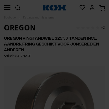
Bosbouw
Kettingaandrijfsystemen
OREGON
(0)
Oregon ringtandwiel 325”, 7 tanden incl.
aandrijfring geschikt voor Jonsered en
anderen
Artikelnr.: 41726XSF