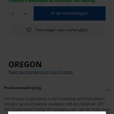
Levertijd 4 werkdagen na ontvangst van betaling
in de winkelwagen
Toevoegen aan verlanglijst
OREGON
Naar de merkenshop van Oregon
Productomschrijving
Het Oregon ringtandwiel is een tweedelig aandrijfsysteem
dat past op verschillende modellen met een steek van 325”.
Het ringtandwiel brengt de beweging over van de motor naar