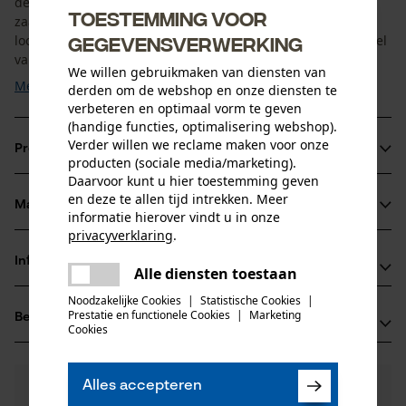
de koppelingsklok. Dit optimaliseert de uitlijning van de
Toestemming voor
zaagketting en het zaagblad, waardoor de ketting soepeler
gegevensverwerking
loopt. Omdat er permanent contact is met de aandrijfschakel
van de zaagketting, moet de aandrijfring ...
We willen gebruikmaken van diensten van
Meer tonen
derden om de webshop en onze diensten te
verbeteren en optimaal vorm te geven
(handige functies, optimalisering webshop).
Verder willen we reclame maken voor onze
Productinformatie
producten (sociale media/marketing).
Daarvoor kunt u hier toestemming geven
en deze te allen tijd intrekken. Meer
Materiaal & onderhoud
informatie hierover vindt u in onze
Productdetails
privacyverklaring
.
delen
Activiteitstype
Informatie van de fabrikant
Alle diensten toestaan
Materiaal
Er is een fout opgetreden. Gelieve
onderhoud
delen
het opnieuw te proberen.
Noodzakelijke Cookies
|
Statistische Cookies
|
Fabrikant
Hoofdmateriaal
Prestatie en functionele Cookies
|
Marketing
Beoordelingen
(0)
Oregon Tool, Inc.
mail
Cookies
staal
Leeftijdsgroep
4909 SE International Way
volwassen
97222 Portland, Verenigde Staten van Amerika
E-mail: info@kox.eu
0
Alles accepteren
Nog vragen?
(0)
Product aanbevelen
Materiaal samenstelling
Onze experts staan graag voor u klaar!