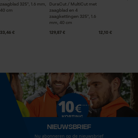
zaagblad 325", 1.6 mm,
Technische specificaties
DuraCut / MultiCut met
40 cm
zaagblad en 4
Statistische Cookies
zaagkettingen 325", 1.6
Automatische kettingsmering
mm, 40 cm
Nee
33,46 €
129,87 €
12,10 €
Versnipperfunctie
Econda Analytics
Nee
Mouseflow Web Analytics Tool
Fact-Finder Tracking
Fasewisselaar
Nee
Prestatie en functionele
Cookies
Schuine snede
Nee
Nieuwsbrief
Loop54 Personalization
Deling
Nu abonneren op de nieuwsbrief
Gepersonaliseerde homepage