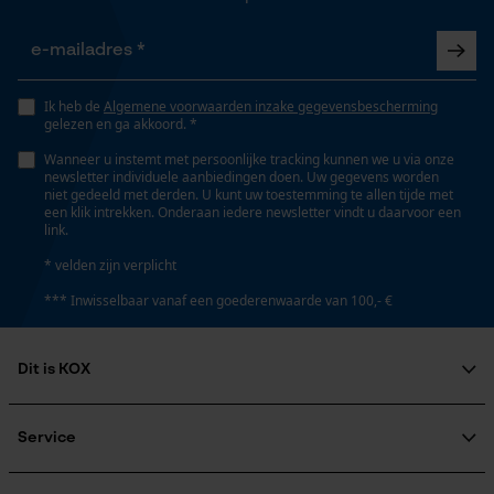
325"
Opgeslagen winkelwagen
Persoonlijke begroeting
Gereedschapsloze kettingspanning
Geo-IP en gebruikersdetectie
Nee
Ik heb de
Algemene voorwaarden inzake gegevensbescherming
gelezen en ga akkoord. *
YouTube-video's
Wanneer u instemt met persoonlijke tracking kunnen we u via onze
Google Maps
newsletter individuele aanbiedingen doen. Uw gegevens worden
Gereedschapsloze kettingwissel
niet gedeeld met derden. U kunt uw toestemming te allen tijde met
Nee
een klik intrekken. Onderaan iedere newsletter vindt u daarvoor een
link.
Marketing Cookies
* velden zijn verplicht
Energie & vermogen
*** Inwisselbaar vanaf een goederenwaarde van 100,- €
Accucapaciteitsaanduiding
Nee
Google Global Site Tag
Dit is KOX
Microsoft Advertising Universal
Over ons
Event Tracking
Maatschappelijke betrokkenheid
Service
Accu/batterij inbegrepen
Survicate
raadgever
Oplaadbare batterij/batterijen niet inbegrepen in de
Veel gestelde vragen
KOX Harvester