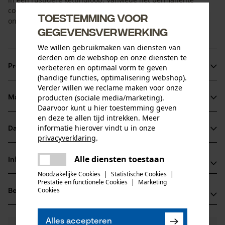
contact met de kettingaandrijvingen moet het sterwiel na
Toestemming voor
ongeveer 4 zaagkettingen volledig worden vervangen.
gegevensverwerking
We willen gebruikmaken van diensten van
derden om de webshop en onze diensten te
verbeteren en optimaal vorm te geven
Productinformatie
(handige functies, optimalisering webshop).
Verder willen we reclame maken voor onze
producten (sociale media/marketing).
Materiaal & onderhoud
Productdetails
Daarvoor kunt u hier toestemming geven
en deze te allen tijd intrekken. Meer
Activiteitstype
informatie hierover vindt u in onze
Datasheets
Materiaal
onderhoud
privacyverklaring
.
delen
Productveiligheidsblad (PDF)
Hoofdmateriaal
Alle diensten toestaan
Er is een fout opgetreden. Gelieve
Informatie van de fabrikant
staal
delen
het opnieuw te proberen.
Leeftijdsgroep
Noodzakelijke Cookies
|
Statistische Cookies
|
Prestatie en functionele Cookies
|
Marketing
Fabrikant
volwassen
mail
Cookies
Beoordelingen
(0)
Oregon Tool, Inc.
4909 SE International Way
97222 Portland, Verenigde Staten van Amerika
Aantal delen
Alles accepteren