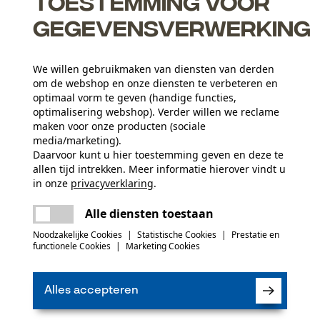
Toestemming voor
ijn ontwikkeld voor professioneel gebruik en zijn ontworpen
n in combinatie ...
gegevensverwerking
We willen gebruikmaken van diensten van derden
om de webshop en onze diensten te verbeteren en
optimaal vorm te geven (handige functies,
optimalisering webshop). Verder willen we reclame
maken voor onze producten (sociale
media/marketing).
Daarvoor kunt u hier toestemming geven en deze te
allen tijd intrekken. Meer informatie hierover vindt u
Leeftijdsgroep
in onze
privacyverklaring
.
volwassen
delen
Er is een fout opgetreden. Gelieve het
Alle diensten toestaan
opnieuw te proberen.
mail
Materiaal samenstelling
Noodzakelijke Cookies
|
Statistische Cookies
|
Prestatie en
(0)
100% staal
Applicaties
functionele Cookies
|
Marketing Cookies
Stempeldruk
Alles accepteren
Product aanbevelen
Artikelgewicht