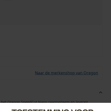
Naar de merkenshop van Oregon
oor het Oregon SpeedCut Nano zaagsysteem en leveren
n worden gebruikt in combinatie met de bijpassende