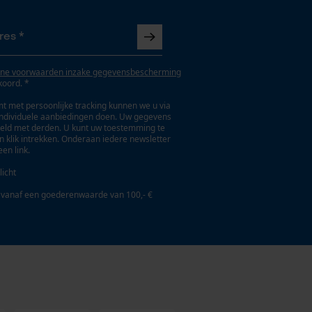
ne voorwaarden inzake gegevensbescherming
koord. *
t met persoonlijke tracking kunnen we u via
individuele aanbiedingen doen. Uw gegevens
eld met derden. U kunt uw toestemming te
en klik intrekken. Onderaan iedere newsletter
een link.
licht
 vanaf een goederenwaarde van 100,- €