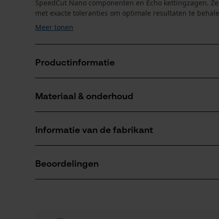
SpeedCut Nano componenten en Echo kettingzagen. Ze z
met exacte toleranties om optimale resultaten te behale
Meer tonen
Productinformatie
Materiaal & onderhoud
Productdetails
Activiteitstype
Informatie van de fabrikant
onderhoud
Materiaal
Fabrikant
Hoofdmateriaal
Oregon Tool, Inc.
Beoordelingen
staal
Aantal delen
4909 SE International Way
1 st.
97222 Portland, Verenigde Staten van Amerika
E-mail: info@kox.eu
0
(0)
Productonderhoud
Website: -
Sluitingstype