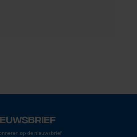
Oregon zaa
18,91 €
ieuwsbrief
onneren op de nieuwsbrief