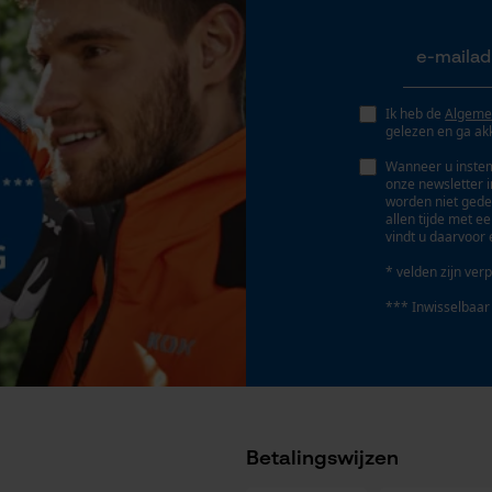
Geo-IP en gebruikersdetectie
YouTube-video's
Google Maps
Accu/batterij inbegrepen
Oplaadbare batterij/batterijen niet inbegrepen in
Ik heb de
Algeme
gelezen en ga ak
de levering
Wanneer u instem
Marketing Cookies
onze newsletter 
worden niet gede
allen tijde met e
vindt u daarvoor 
* velden zijn verp
Google Global Site Tag
*** Inwisselbaar
Microsoft Advertising Universal Event
Tracking
Survicate
Betalingswijzen