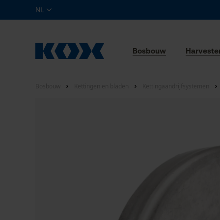
NL
Bosbouw
Harveste
Bosbouw
Kettingen en bladen
Kettingaandrijfsystemen