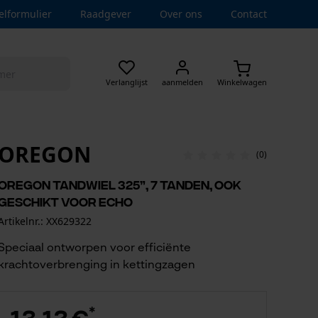
elformulier
Raadgever
Over ons
Contact
Verlanglijst
aanmelden
Winkelwagen
OREGON
(0)
Oregon tandwiel 325”, 7 tanden, ook
geschikt voor Echo
Artikelnr.: XX629322
Speciaal ontworpen voor efficiënte
krachtoverbrenging in kettingzagen
*
13,12 €