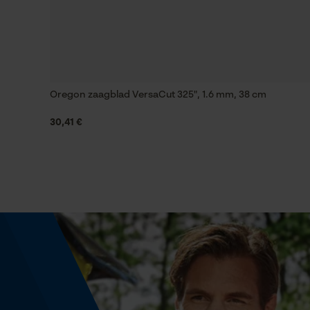
Automatische kettingsmering
Nee
Vorm
Rond
Oregon zaagblad VersaCut 325", 1.6 mm, 38 cm
30,41 €
Fasewisselaar
Nee
Deling
325"
Gereedschapsloze kettingwissel
Nee