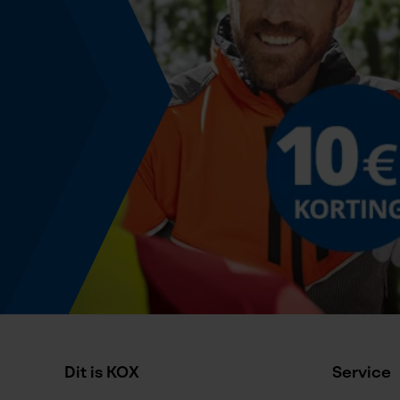
Energie & vermogen
Accucapaciteitsaanduiding
Nee
Powerbankfunctie
Nee
Kleurencombinatie
Kleur
Grijs
Dit is KOX
Service
Specificatie kettingzaag