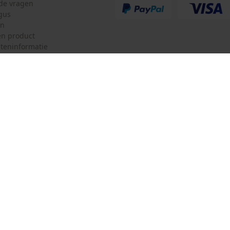
lde vragen
gus
Model kettingzaag
en
Echo CS303T, Echo CS362WES, Echo CS362TES
n product
teninformatie
mulier
Oregon Tool GmbH
ulier
KOX – Partners voor de Bosbouw 
f
Adres hoofdkantoor:
Lise-Meitner-Str. 4
herroepen
70736 Fellbach
Duitsland
Geen winkel!
Retouradres:
Beim Erlenwäldchen 14/2
71522 Backnang
Duitsland