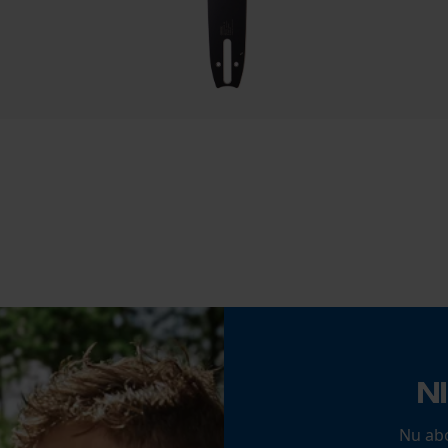
Statistische Cookies
Eigenschap
afneembaar
Econda Analytics
Versnipperfunctie
Nee
Mouseflow Web Analytics Tool
Fact-Finder Tracking
Schuine snede
Nee
Prestatie en functionele Cookies
Gereedschapsloze kettingspanning
Nee
Loop54 Personalization
Gepersonaliseerde homepage
N
Opgeslagen winkelwagen
Persoonlijke begroeting
Nu ab