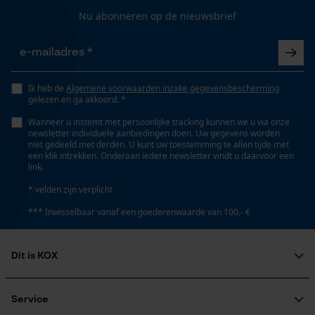
Gepersonaliseerde homepage
Nu abonneren op de nieuwsbrief
Opgeslagen winkelwagen
Type kettingwiel
Persoonlijke begroeting
trommel met losse ring
Geo-IP en gebruikersdetectie
Ik heb de
Algemene voorwaarden inzake gegevensbescherming
YouTube-video's
gelezen en ga akkoord. *
Volume
Google Maps
Wanneer u instemt met persoonlijke tracking kunnen we u via onze
406.12 cm³
newsletter individuele aanbiedingen doen. Uw gegevens worden
niet gedeeld met derden. U kunt uw toestemming te allen tijde met
een klik intrekken. Onderaan iedere newsletter vindt u daarvoor een
link.
Marketing Cookies
Technische specificaties
* velden zijn verplicht
*** Inwisselbaar vanaf een goederenwaarde van 100,- €
Automatische kettingsmering
Nee
Google Global Site Tag
Dit is KOX
Microsoft Advertising Universal
Event Tracking
Eigenschap
Over ons
afneembaar
Survicate
Maatschappelijke betrokkenheid
Service
raadgever