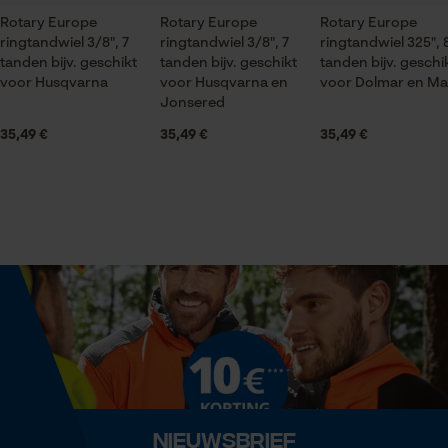
Branche
Rotary Europe
Bosbouw, Steden en gemeenten, brandweer, Tuin-
Rotary Europe
Rotary Europe
ringtandwiel 3/8", 7
ringtandwiel 3/8", 7
ringtandwiel 325", 
en landschapsarchitectuur, Handwerk, Wijnbouw,
Statistische Cookies
tanden bijv. geschikt
tanden bijv. geschikt
tanden bijv. geschi
Landbouw
voor Husqvarna
voor Husqvarna en
voor Dolmar en Ma
Jonsered
35,49 €
35,49 €
35,49 €
Houdbaarheid
Levensduur van 4-5 ringen
Econda Analytics
Mouseflow Web Analytics Tool
Seizoen
Fact-Finder Tracking
Product geschikt voor het hele jaar
Prestatie en functionele
Leveringsomvang
Cookies
1 x 1 x ringtandwiel met naaldlager
Optiek/patroon
Loop54 Personalization
Nieuwsbrief
Unikleur