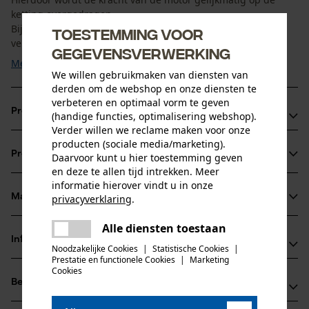
ketting overgedragen.
Bij slijtage kan de aandrijfring afzonderlijk worden
Toestemming voor
vervangen. Voor een ...
gegevensverwerking
Meer tonen
We willen gebruikmaken van diensten van
derden om de webshop en onze diensten te
verbeteren en optimaal vorm te geven
Productvoordelen
(handige functies, optimalisering webshop).
Verder willen we reclame maken voor onze
Eenvoudig en snel onderhoud door vervangbare
producten (sociale media/marketing).
Productinformatie
Daarvoor kunt u hier toestemming geven
aandrijfring
en deze te allen tijd intrekken. Meer
Duurzame oplossing voor regelmatig gebruik
informatie hierover vindt u in onze
Economische werking door gerichte vervanging van
Materiaal & onderhoud
privacyverklaring
.
Productdetails
onderdelen
delen
Alle diensten toestaan
Er is een fout opgetreden. Gelieve
Activiteitstype
Informatie van de fabrikant
delen
het opnieuw te proberen.
Noodzakelijke Cookies
|
Statistische Cookies
|
Materiaal
onderhoud
Prestatie en functionele Cookies
|
Marketing
mail
Rotary Europe GmbH
Cookies
Materiaal samenstelling
Beoordelingen
(0)
Gutbrodstraße 1
100% staal
Leeftijdsgroep
66500 Hornbach, Duitsland