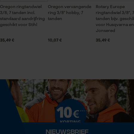
Branche
Oregon ringtandwiel
Bosbouw, Steden en gemeenten, brandweer, Tuin-
Oregon vervangende
Rotary Europe
3/8, 7 tanden incl.
ring 3/8" hobby, 7
ringtandwiel 3/8", 
en landschapsarchitectuur, Handwerk, Wijnbouw,
Statistische Cookies
standaard aandrijfring
tanden
tanden bijv. geschi
Landbouw
geschikt voor Stihl
voor Husqvarna en
Jonsered
35,49 €
10,07 €
35,49 €
Houdbaarheid
Levensduur van 4-5 ringen
Econda Analytics
Mouseflow Web Analytics Tool
Seizoen
Fact-Finder Tracking
Product geschikt voor het hele jaar
Prestatie en functionele
Leveringsomvang
Cookies
1 x 1 x ringtandwiel met naaldlager
Optiek/patroon
Loop54 Personalization
Nieuwsbrief
Unikleur