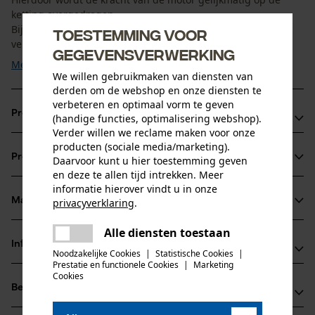
ketting overgedragen.
Bij slijtage kan de aandrijfring afzonderlijk worden
Toestemming voor
vervangen. Voor een ...
gegevensverwerking
Meer tonen
We willen gebruikmaken van diensten van
derden om de webshop en onze diensten te
verbeteren en optimaal vorm te geven
Productvoordelen
(handige functies, optimalisering webshop).
Verder willen we reclame maken voor onze
Eenvoudig en snel onderhoud door vervangbare
producten (sociale media/marketing).
Productinformatie
Daarvoor kunt u hier toestemming geven
aandrijfring
en deze te allen tijd intrekken. Meer
Duurzame oplossing voor regelmatig gebruik
informatie hierover vindt u in onze
Economische werking door gerichte vervanging van
Materiaal & onderhoud
privacyverklaring
.
Productdetails
onderdelen
delen
Alle diensten toestaan
Er is een fout opgetreden. Gelieve
Activiteitstype
Informatie van de fabrikant
delen
het opnieuw te proberen.
Noodzakelijke Cookies
|
Statistische Cookies
|
Materiaal
onderhoud
Prestatie en functionele Cookies
|
Marketing
mail
Rotary Europe GmbH
Cookies
Materiaal samenstelling
Beoordelingen
(0)
Gutbrodstraße 1
100% staal
Leeftijdsgroep
66500 Hornbach, Duitsland