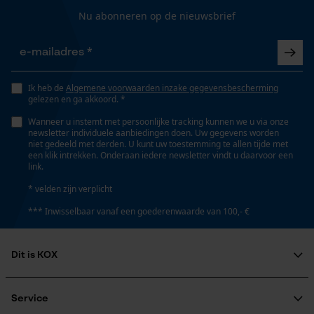
Gepersonaliseerde homepage
Nu abonneren op de nieuwsbrief
Opgeslagen winkelwagen
Type kettingwiel
Persoonlijke begroeting
trommel met losse ring
Geo-IP en gebruikersdetectie
Ik heb de
Algemene voorwaarden inzake gegevensbescherming
YouTube-video's
gelezen en ga akkoord. *
Volume
Google Maps
Wanneer u instemt met persoonlijke tracking kunnen we u via onze
406.12 cm³
newsletter individuele aanbiedingen doen. Uw gegevens worden
niet gedeeld met derden. U kunt uw toestemming te allen tijde met
een klik intrekken. Onderaan iedere newsletter vindt u daarvoor een
link.
Marketing Cookies
Technische specificaties
* velden zijn verplicht
*** Inwisselbaar vanaf een goederenwaarde van 100,- €
Automatische kettingsmering
Nee
Google Global Site Tag
Dit is KOX
Microsoft Advertising Universal
Event Tracking
Eigenschap
Over ons
afneembaar
Survicate
Maatschappelijke betrokkenheid
Service
raadgever