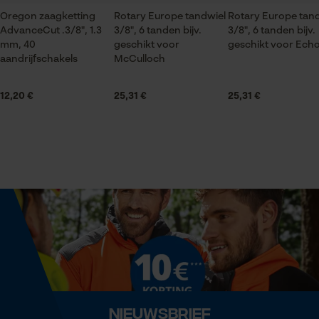
Branche
Oregon zaagketting
Bosbouw, Steden en gemeenten, brandweer, Tuin-
Rotary Europe tandwiel
Rotary Europe tan
AdvanceCut .3/8", 1.3
3/8", 6 tanden bijv.
3/8", 6 tanden bijv.
en landschapsarchitectuur, Handwerk, Wijnbouw,
Statistische Cookies
mm, 40
geschikt voor
geschikt voor Ech
Landbouw
aandrijfschakels
McCulloch
12,20 €
25,31 €
25,31 €
Houdbaarheid
Levensduur van 4-5 ringen
Econda Analytics
Mouseflow Web Analytics Tool
Seizoen
Fact-Finder Tracking
Product geschikt voor het hele jaar
Prestatie en functionele
Leveringsomvang
Cookies
1 x 1 x ringtandwiel met naaldlager
Optiek/patroon
Loop54 Personalization
Nieuwsbrief
Unikleur