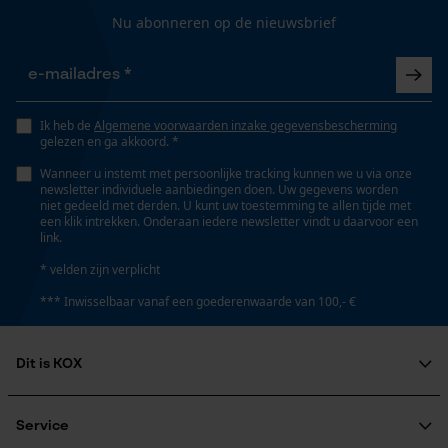
Gepersonaliseerde homepage
Nu abonneren op de nieuwsbrief
Opgeslagen winkelwagen
Type kettingwiel
Persoonlijke begroeting
trommel met losse ring
Geo-IP en gebruikersdetectie
Ik heb de
Algemene voorwaarden inzake gegevensbescherming
YouTube-video's
gelezen en ga akkoord. *
Volume
Google Maps
Wanneer u instemt met persoonlijke tracking kunnen we u via onze
406.12 cm³
newsletter individuele aanbiedingen doen. Uw gegevens worden
niet gedeeld met derden. U kunt uw toestemming te allen tijde met
een klik intrekken. Onderaan iedere newsletter vindt u daarvoor een
link.
Marketing Cookies
Technische specificaties
* velden zijn verplicht
*** Inwisselbaar vanaf een goederenwaarde van 100,- €
Automatische kettingsmering
Nee
Google Global Site Tag
Dit is KOX
Microsoft Advertising Universal
Event Tracking
Eigenschap
Over ons
afneembaar
Survicate
Maatschappelijke betrokkenheid
Service
raadgever