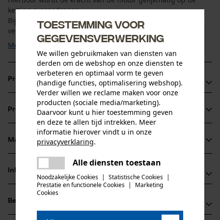
ketting overgedragen.
Bij slijtage kan de aandrijfring afzonderlijk worden
Toestemming voor
vervangen. Voor een ...
gegevensverwerking
Meer tonen
We willen gebruikmaken van diensten van
derden om de webshop en onze diensten te
verbeteren en optimaal vorm te geven
Productvoordelen
(handige functies, optimalisering webshop).
Verder willen we reclame maken voor onze
Eenvoudig en snel onderhoud door vervangbare
producten (sociale media/marketing).
Productinformatie
Daarvoor kunt u hier toestemming geven
aandrijfring
en deze te allen tijd intrekken. Meer
Duurzame oplossing voor regelmatig gebruik
informatie hierover vindt u in onze
Economische werking door gerichte vervanging van
Materiaal & onderhoud
privacyverklaring
.
Productdetails
onderdelen
delen
Alle diensten toestaan
Er is een fout opgetreden. Gelieve
Activiteitstype
Informatie van de fabrikant
delen
het opnieuw te proberen.
Noodzakelijke Cookies
|
Statistische Cookies
|
Materiaal
onderhoud
Prestatie en functionele Cookies
|
Marketing
mail
Rotary Europe GmbH
Cookies
Materiaal samenstelling
Beoordelingen
(0)
Gutbrodstraße 1
100% staal
Leeftijdsgroep
66500 Hornbach, Duitsland