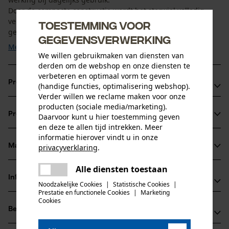
Door de compacte constructie wordt het sterwiel volledig
vervangen zodra slijtage optreedt. Het is geschikt voor
Toestemming voor
gebruikers die een ...
gegevensverwerking
Meer tonen
We willen gebruikmaken van diensten van
derden om de webshop en onze diensten te
verbeteren en optimaal vorm te geven
Productvoordelen
(handige functies, optimalisering webshop).
Verder willen we reclame maken voor onze
Eendelige constructie voor eenvoudige bediening
producten (sociale media/marketing).
Productinformatie
Daarvoor kunt u hier toestemming geven
Hoge stabiliteit ook bij intensief gebruik
en deze te allen tijd intrekken. Meer
Snelle volledige vervanging bij slijtage mogelijk
informatie hierover vindt u in onze
Materiaal & onderhoud
privacyverklaring
.
Productdetails
delen
Alle diensten toestaan
Er is een fout opgetreden. Gelieve
Activiteitstype
Informatie van de fabrikant
delen
het opnieuw te proberen.
Noodzakelijke Cookies
|
Statistische Cookies
|
Materiaal
onderhoud
Prestatie en functionele Cookies
|
Marketing
mail
Rotary Europe GmbH
Cookies
Materiaal samenstelling
Beoordelingen
(0)
Gutbrodstraße 1
100 % staal
Leeftijdsgroep
66500 Hornbach, Duitsland