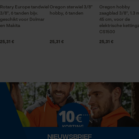
Branche
Rotary Europe tandwiel
Bosbouw, Steden en gemeenten, brandweer, Tuin-
Oregon sterwiel 3/8"
Oregon hobby
3/8", 6 tanden bijv.
hobby, 6 tanden
zaagblad 3/8", 1.3
en landschapsarchitectuur, Handwerk, Wijnbouw,
Statistische Cookies
geschikt voor Dolmar
45 cm, voor de
Landbouw
en Makita
elektrische kettin
CS1500
25,31 €
25,31 €
25,31 €
Seizoen
Product geschikt voor het hele jaar
Econda Analytics
Mouseflow Web Analytics Tool
Leveringsomvang
Fact-Finder Tracking
1 x tandwiel met naaldlager
Prestatie en functionele
Optiek/patroon
Cookies
Unikleur
Type kettingwiel
Loop54 Personalization
Nieuwsbrief
trommel met vaste ster