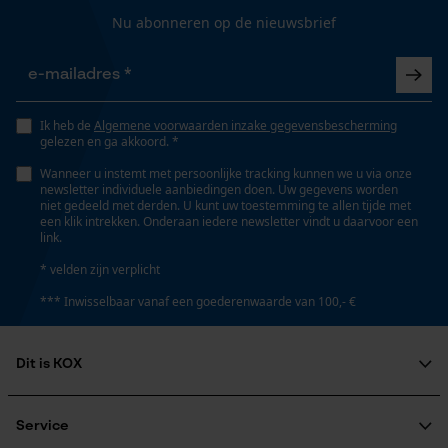
Gepersonaliseerde homepage
Nu abonneren op de nieuwsbrief
Opgeslagen winkelwagen
Volume
Persoonlijke begroeting
406.12 cm³
Geo-IP en gebruikersdetectie
Ik heb de
Algemene voorwaarden inzake gegevensbescherming
YouTube-video's
gelezen en ga akkoord. *
Google Maps
Technische specificaties
Wanneer u instemt met persoonlijke tracking kunnen we u via onze
newsletter individuele aanbiedingen doen. Uw gegevens worden
niet gedeeld met derden. U kunt uw toestemming te allen tijde met
Automatische kettingsmering
een klik intrekken. Onderaan iedere newsletter vindt u daarvoor een
Nee
link.
Marketing Cookies
* velden zijn verplicht
*** Inwisselbaar vanaf een goederenwaarde van 100,- €
Eigenschap
afneembaar
Google Global Site Tag
Dit is KOX
Microsoft Advertising Universal
Event Tracking
Vorm
Over ons
Rond
Survicate
Maatschappelijke betrokkenheid
Service
raadgever