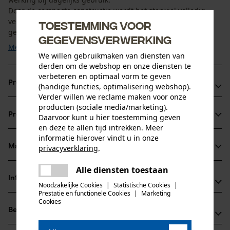
Door de compacte constructie wordt het sterwiel volledig
vervangen zodra slijtage optreedt. Het is geschikt voor
Toestemming voor
gebruikers die een ...
gegevensverwerking
Meer tonen
We willen gebruikmaken van diensten van
derden om de webshop en onze diensten te
verbeteren en optimaal vorm te geven
Productvoordelen
(handige functies, optimalisering webshop).
Verder willen we reclame maken voor onze
Eendelige constructie voor eenvoudige bediening
producten (sociale media/marketing).
Productinformatie
Daarvoor kunt u hier toestemming geven
Hoge stabiliteit ook bij intensief gebruik
en deze te allen tijd intrekken. Meer
Snelle volledige vervanging bij slijtage mogelijk
informatie hierover vindt u in onze
Materiaal & onderhoud
privacyverklaring
.
Productdetails
delen
Alle diensten toestaan
Er is een fout opgetreden. Gelieve
Activiteitstype
Informatie van de fabrikant
delen
het opnieuw te proberen.
Noodzakelijke Cookies
|
Statistische Cookies
|
Materiaal
onderhoud
Prestatie en functionele Cookies
|
Marketing
mail
Rotary Europe GmbH
Cookies
Materiaal samenstelling
Beoordelingen
(0)
Gutbrodstraße 1
100 % staal
Leeftijdsgroep
66500 Hornbach, Duitsland