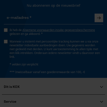
Gepersonaliseerde homepage
Nu abonneren op de nieuwsbrief
Opgeslagen winkelwagen
Volume
Persoonlijke begroeting
406.12 cm³
Geo-IP en gebruikersdetectie
Ik heb de
Algemene voorwaarden inzake gegevensbescherming
YouTube-video's
gelezen en ga akkoord. *
Google Maps
Technische specificaties
Wanneer u instemt met persoonlijke tracking kunnen we u via onze
newsletter individuele aanbiedingen doen. Uw gegevens worden
niet gedeeld met derden. U kunt uw toestemming te allen tijde met
Automatische kettingsmering
een klik intrekken. Onderaan iedere newsletter vindt u daarvoor een
Nee
link.
Marketing Cookies
* velden zijn verplicht
*** Inwisselbaar vanaf een goederenwaarde van 100,- €
Eigenschap
afneembaar
Google Global Site Tag
Dit is KOX
Microsoft Advertising Universal
Event Tracking
Vorm
Over ons
Rond
Survicate
Maatschappelijke betrokkenheid
Service
raadgever