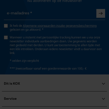
Nu abonneren op de nieuwsbrief
Gepersonaliseerde homepage
Opgeslagen winkelwagen
Volume
Persoonlijke begroeting
406.12 cm³
Ik heb de
Algemene voorwaarden inzake gegevensbescherming
Geo-IP en gebruikersdetectie
gelezen en ga akkoord. *
YouTube-video's
Wanneer u instemt met persoonlijke tracking kunnen we u via onze
newsletter individuele aanbiedingen doen. Uw gegevens worden
Google Maps
Technische specificaties
niet gedeeld met derden. U kunt uw toestemming te allen tijde met
een klik intrekken. Onderaan iedere newsletter vindt u daarvoor een
Automatische kettingsmering
link.
Nee
* velden zijn verplicht
Marketing Cookies
*** Inwisselbaar vanaf een goederenwaarde van 100,- €
Eigenschap
afneembaar
Dit is KOX
Google Global Site Tag
Microsoft Advertising Universal
Over ons
Event Tracking
Vorm
Maatschappelijke betrokkenheid
Service
Rond
Survicate
raadgever
Veel gestelde vragen