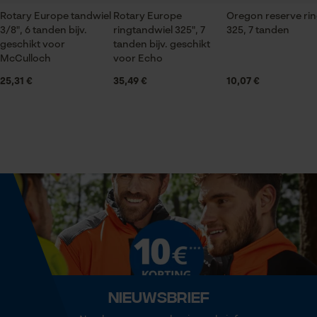
Branche
Rotary Europe tandwiel
Bosbouw, Steden en gemeenten, brandweer, Tuin-
Rotary Europe
Oregon reserve ri
3/8", 6 tanden bijv.
ringtandwiel 325", 7
325, 7 tanden
en landschapsarchitectuur, Handwerk, Wijnbouw,
Statistische Cookies
geschikt voor
tanden bijv. geschikt
Landbouw
McCulloch
voor Echo
25,31 €
35,49 €
10,07 €
Seizoen
Product geschikt voor het hele jaar
Econda Analytics
Mouseflow Web Analytics Tool
Leveringsomvang
Fact-Finder Tracking
1 x tandwiel met naaldlager
Prestatie en functionele
Optiek/patroon
Cookies
Unikleur
Nieuwsbrief
Type kettingwiel
Loop54 Personalization
trommel met vaste ster