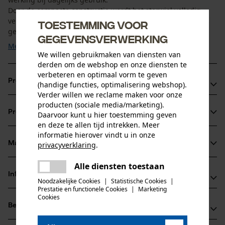
Door de compacte constructie wordt het sterwiel volledig
vervangen zodra slijtage optreedt. Het is geschikt voor
Toestemming voor
gebruikers die een ...
gegevensverwerking
Meer tonen
We willen gebruikmaken van diensten van
derden om de webshop en onze diensten te
verbeteren en optimaal vorm te geven
Productvoordelen
(handige functies, optimalisering webshop).
Verder willen we reclame maken voor onze
Eendelige constructie voor eenvoudige bediening
producten (sociale media/marketing).
Productinformatie
Daarvoor kunt u hier toestemming geven
Hoge stabiliteit ook bij intensief gebruik
en deze te allen tijd intrekken. Meer
Snelle volledige vervanging bij slijtage mogelijk
informatie hierover vindt u in onze
Materiaal & onderhoud
privacyverklaring
.
Productdetails
delen
Alle diensten toestaan
Er is een fout opgetreden. Gelieve
Activiteitstype
Informatie van de fabrikant
delen
het opnieuw te proberen.
Noodzakelijke Cookies
|
Statistische Cookies
|
Materiaal
onderhoud
Prestatie en functionele Cookies
|
Marketing
mail
Rotary Europe GmbH
Cookies
Materiaal samenstelling
Beoordelingen
(0)
Gutbrodstraße 1
100 % staal
Leeftijdsgroep
66500 Hornbach, Duitsland