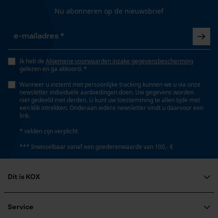
Gepersonaliseerde homepage
Nu abonneren op de nieuwsbrief
Opgeslagen winkelwagen
Volume
Persoonlijke begroeting
406.12 cm³
Geo-IP en gebruikersdetectie
Ik heb de
Algemene voorwaarden inzake gegevensbescherming
YouTube-video's
gelezen en ga akkoord. *
Google Maps
Technische specificaties
Wanneer u instemt met persoonlijke tracking kunnen we u via onze
newsletter individuele aanbiedingen doen. Uw gegevens worden
niet gedeeld met derden. U kunt uw toestemming te allen tijde met
Automatische kettingsmering
een klik intrekken. Onderaan iedere newsletter vindt u daarvoor een
Nee
link.
Marketing Cookies
* velden zijn verplicht
*** Inwisselbaar vanaf een goederenwaarde van 100,- €
Eigenschap
afneembaar
Google Global Site Tag
Dit is KOX
Microsoft Advertising Universal
Event Tracking
Vorm
Over ons
Rond
Survicate
Maatschappelijke betrokkenheid
Service
raadgever