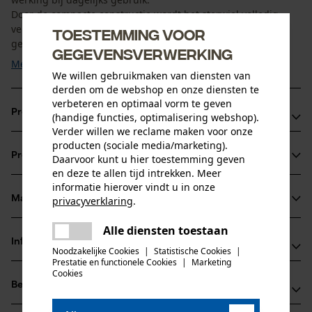
Door de compacte constructie wordt het sterwiel volledig
vervangen zodra slijtage optreedt. Het is geschikt voor
Toestemming voor
gebruikers die een ...
gegevensverwerking
Meer tonen
We willen gebruikmaken van diensten van
derden om de webshop en onze diensten te
verbeteren en optimaal vorm te geven
Productvoordelen
(handige functies, optimalisering webshop).
Verder willen we reclame maken voor onze
Eendelige constructie voor eenvoudige bediening
producten (sociale media/marketing).
Productinformatie
Daarvoor kunt u hier toestemming geven
Hoge stabiliteit ook bij intensief gebruik
en deze te allen tijd intrekken. Meer
Snelle volledige vervanging bij slijtage mogelijk
informatie hierover vindt u in onze
Materiaal & onderhoud
privacyverklaring
.
Productdetails
delen
Alle diensten toestaan
Er is een fout opgetreden. Gelieve
Activiteitstype
Informatie van de fabrikant
delen
het opnieuw te proberen.
Noodzakelijke Cookies
|
Statistische Cookies
|
Materiaal
onderhoud
Prestatie en functionele Cookies
|
Marketing
mail
Rotary Europe GmbH
Cookies
Materiaal samenstelling
Beoordelingen
(0)
Gutbrodstraße 1
100 % staal
Leeftijdsgroep
66500 Hornbach, Duitsland