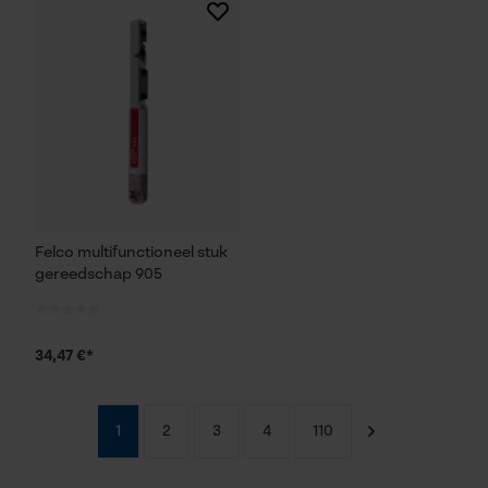
Google Global Site Tag
Microsoft Advertising Universal
Event Tracking
Survicate
Felco multifunctioneel stuk
gereedschap 905
34,47 €*
1
2
3
4
110