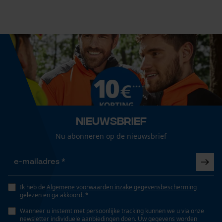
Nieuwsbrief
Nu abonneren op de nieuwsbrief
Ik heb de
Algemene voorwaarden inzake gegevensbescherming
gelezen en ga akkoord. *
Wanneer u instemt met persoonlijke tracking kunnen we u via onze
newsletter individuele aanbiedingen doen. Uw gegevens worden