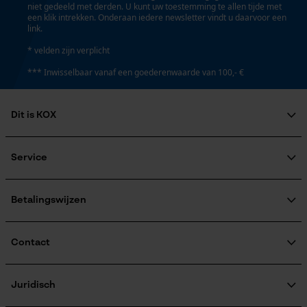
niet gedeeld met derden. U kunt uw toestemming te allen tijde met
een klik intrekken. Onderaan iedere newsletter vindt u daarvoor een
link.
* velden zijn verplicht
*** Inwisselbaar vanaf een goederenwaarde van 100,- €
Dit is KOX
Over ons
Maatschappelijke betrokkenheid
Service
raadgever
Veel gestelde vragen
KOX Harvester
KOX catalogus
Aanmelding nieuwsbrief
Betalingswijzen
Retourneren
Terugroepen product
Verzendkosteninformatie
Contact
Contactformulier
Bestelformulier
Juridisch
Nieuwsbrief