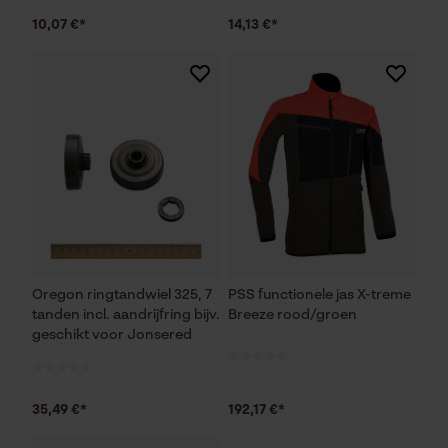
10,07 €*
14,13 €*
Prestatie en functionele
Cookies
Loop54 Personalization
Gepersonaliseerde homepage
Opgeslagen winkelwagen
Persoonlijke begroeting
Geo-IP en gebruikersdetectie
Oregon ringtandwiel 325, 7
PSS functionele jas X-treme
YouTube-video's
tanden incl. aandrijfring bijv.
Breeze rood/groen
geschikt voor Jonsered
Google Maps
35,49 €*
192,17 €*
Marketing Cookies