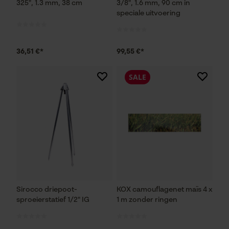
325", 1.3 mm, 38 cm
3/8", 1.6 mm, 90 cm in
speciale uitvoering
36,51 €*
99,55 €*
SALE
Sirocco driepoot-
KOX camouflagenet maïs 4 x
sproeierstatief 1/2" IG
1 m zonder ringen