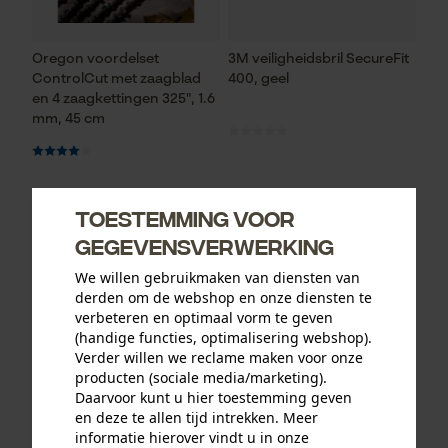
Oregon voordelset
3M veiligheidsbril SecureFit
ControlCut met zaagblad
400, geel
en 4 zaagkettingen 325", 1.6
mm, 45 cm
95,31 €*
13,12 €*
Toestemming voor
gegevensverwerking
We willen gebruikmaken van diensten van
derden om de webshop en onze diensten te
verbeteren en optimaal vorm te geven
(handige functies, optimalisering webshop).
Verder willen we reclame maken voor onze
producten (sociale media/marketing).
Daarvoor kunt u hier toestemming geven
en deze te allen tijd intrekken. Meer
informatie hierover vindt u in onze