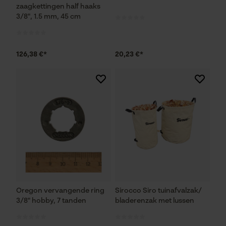
zaagkettingen half haaks
3/8", 1.5 mm, 45 cm
Controleer instelling van cookies
Session ID
De keuze voor
126,38 €*
20,23 €*
gegevensverwerking opslaan
Econda Tag Manager
Statistische Cookies
Econda Analytics
Mouseflow Web Analytics Tool
Oregon vervangende ring
Sirocco Siro tuinafvalzak/
3/8" hobby, 7 tanden
bladerenzak met lussen
Fact-Finder Tracking