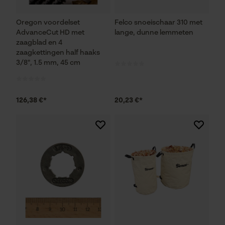
Noodzakelijke Cookies
Oregon voordelset
Felco snoeischaar 310 met
AdvanceCut HD met
lange, dunne lemmeten
zaagblad en 4
Controleer instelling van cookies
zaagkettingen half haaks
Session ID
3/8", 1.5 mm, 45 cm
De keuze voor
gegevensverwerking opslaan
Econda Tag Manager
126,38 €*
20,23 €*
Statistische Cookies
Econda Analytics
Mouseflow Web Analytics Tool