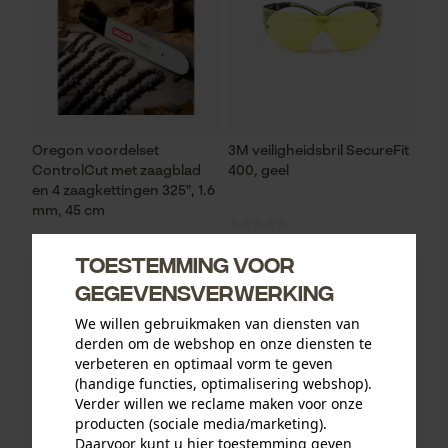
Oregon voordelset
3M veiligheidsbril SecureFit
ControlCut met zaagblad
400, geel
en 4 zaagkettingen 325", 1.6
mm, 45 cm
Toestemming voor
gegevensverwerking
95,31 €*
13,12 €*
We willen gebruikmaken van diensten van
derden om de webshop en onze diensten te
verbeteren en optimaal vorm te geven
(handige functies, optimalisering webshop).
Verder willen we reclame maken voor onze
producten (sociale media/marketing).
Daarvoor kunt u hier toestemming geven