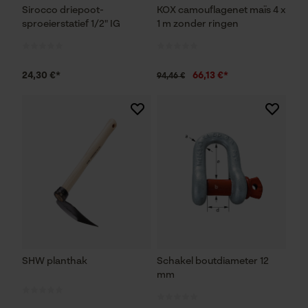
Sirocco driepoot-
KOX camouflagenet maïs 4 x
sproeierstatief 1/2" IG
1 m zonder ringen
24,30 €*
66,13 €*
94,46 €
SHW planthak
Schakel boutdiameter 12
mm