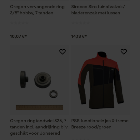
Fact-Finder Tracking
Oregon vervangende ring
Sirocco Siro tuinafvalzak/
3/8" hobby, 7 tanden
bladerenzak met lussen
Prestatie en functionele
Cookies
10,07 €*
14,13 €*
Loop54 Personalization
Gepersonaliseerde homepage
Opgeslagen winkelwagen
Persoonlijke begroeting
Geo-IP en gebruikersdetectie
YouTube-video's
Google Maps
Oregon ringtandwiel 325, 7
PSS functionele jas X-treme
tanden incl. aandrijfring bijv.
Breeze rood/groen
geschikt voor Jonsered