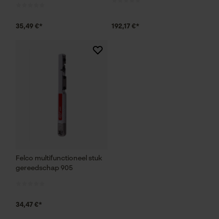
Marketing Cookies
35,49 €*
192,17 €*
Google Global Site Tag
Microsoft Advertising Universal
Event Tracking
Survicate
Felco multifunctioneel stuk
gereedschap 905
34,47 €*