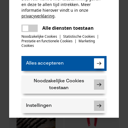
en deze te allen tijd intrekken. Meer
informatie hierover vindt u in onze
privacyverklaring
.
delen
Alle diensten toestaan
Er is een fout opgetreden. Gelieve
KOX zaagkettingen half
Oregon ringtandwiel 325, 7
delen
het opnieuw te proberen.
Noodzakelijke Cookies
|
Statistische Cookies
|
haaks 325", 1.6 mm, 74
tanden incl. aandrijfring bijv.
Prestatie en functionele Cookies
|
Marketing
aandrijfschakels, 3 stuks
geschikt voor Husqvarna
mail
Cookies
Alles accepteren
49,65 €*
35,49 €*
Noodzakelijke Cookies
toestaan
Instellingen