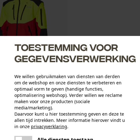
Toestemming voor
gegevensverwerking
We willen gebruikmaken van diensten van derden
uwjas Transform Stretch
om de webshop en onze diensten te verbeteren en
optimaal vorm te geven (handige functies,
optimalisering webshop). Verder willen we reclame
maken voor onze producten (sociale
media/marketing).
Daarvoor kunt u hier toestemming geven en deze te
allen tijd intrekken. Meer informatie hierover vindt u
in onze
privacyverklaring
.
delen
Er is een fout opgetreden. Gelieve het
Alle diensten toestaan