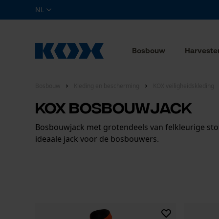
NL
Bosbouw
Harveste
Bosbouw
Kleding en bescherming
KOX veiligheidskleding
KOX Bosbouwjack
Bosbouwjack met grotendeels van felkleurige stof
ideaale jack voor de bosbouwers.