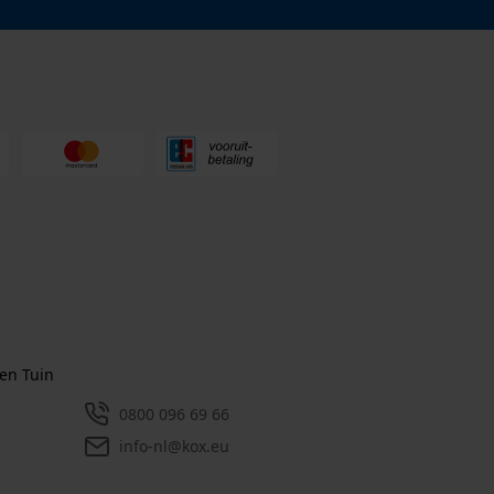
en Tuin
0800 096 69 66
info-nl@kox.eu