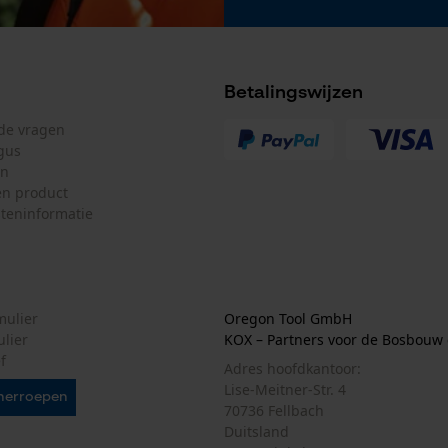
De keuze voor gegevensverwerking
opslaan
Econda Tag Manager
Betalingswijzen
lde vragen
Statistische Cookies
gus
en
n product
teninformatie
Econda Analytics
Mouseflow Web Analytics Tool
Fact-Finder Tracking
mulier
Oregon Tool GmbH
ulier
KOX – Partners voor de Bosbouw 
f
Adres hoofdkantoor:
Lise-Meitner-Str. 4
Prestatie en functionele Cookies
herroepen
70736 Fellbach
Duitsland