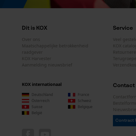
Dit is KOX
Service
Over ons
Veel geste
Maatschappelijke betrokkenheid
KOX catalo
raadgever
Retourner
KOX Harvester
Terugroepe
Aanmelding nieuwsbrief
Verzendkos
KOX internationaal
Contact
Deutschland
France
Contactfor
Österreich
Schweiz
Bestelform
Suisse
Belgique
Nieuwsbrie
België
Contract 