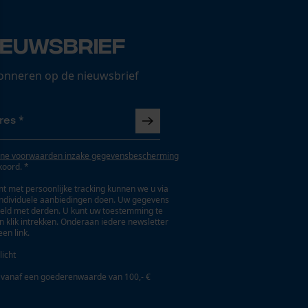
ieuwsbrief
onneren op de nieuwsbrief
ne voorwaarden inzake gegevensbescherming
koord. *
t met persoonlijke tracking kunnen we u via
individuele aanbiedingen doen. Uw gegevens
eld met derden. U kunt uw toestemming te
en klik intrekken. Onderaan iedere newsletter
een link.
licht
 vanaf een goederenwaarde van 100,- €