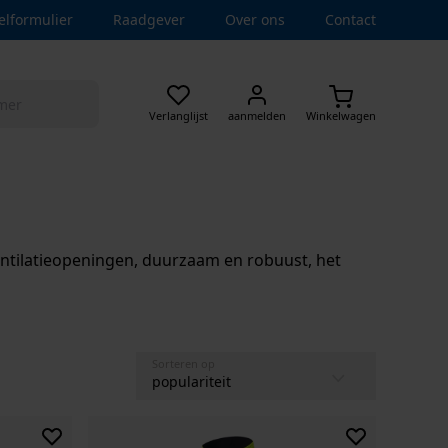
elformulier
Raadgever
Over ons
Contact
Verlanglijst
aanmelden
Winkelwagen
entilatieopeningen, duurzaam en robuust, het
Sorteren op