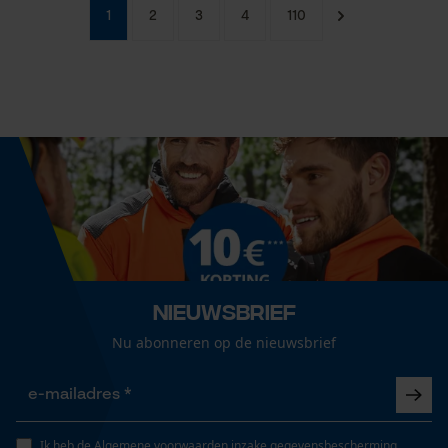
1
2
3
4
110
Nieuwsbrief
Nu abonneren op de nieuwsbrief
Ik heb de
Algemene voorwaarden inzake gegevensbescherming