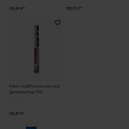
Marketing Cookies
35,49 €*
192,17 €*
Google Global Site Tag
Microsoft Advertising Universal
Event Tracking
Survicate
Felco multifunctioneel stuk
gereedschap 905
34,47 €*