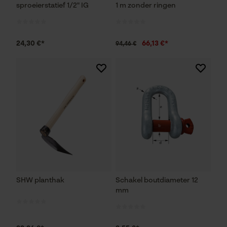
sproeierstatief 1/2" IG
1 m zonder ringen
24,30 €*
66,13 €*
94,46 €
SHW planthak
Schakel boutdiameter 12
mm