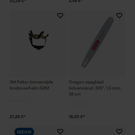
22,26 €*
3,55 €*
3M Peltor binnenzijde
Oregon zaagblad
bosbouwhelm G2M
Advancecut .325", 1.5 mm,
38 cm
21,25 €*
18,20 €*
NIEUW