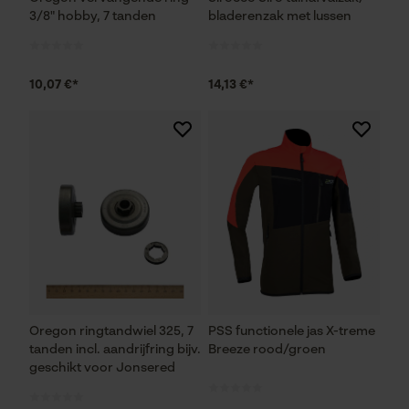
Fact-Finder Tracking
3/8" hobby, 7 tanden
bladerenzak met lussen
Prestatie en functionele
10,07 €*
14,13 €*
Cookies
Loop54 Personalization
Gepersonaliseerde homepage
Opgeslagen winkelwagen
Persoonlijke begroeting
Geo-IP en gebruikersdetectie
YouTube-video's
Oregon ringtandwiel 325, 7
PSS functionele jas X-treme
Google Maps
tanden incl. aandrijfring bijv.
Breeze rood/groen
geschikt voor Jonsered