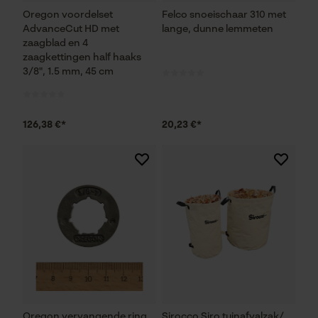
Oregon voordelset
Felco snoeischaar 310 met
Noodzakelijke Cookies
AdvanceCut HD met
lange, dunne lemmeten
zaagblad en 4
zaagkettingen half haaks
Controleer instelling van cookies
3/8", 1.5 mm, 45 cm
Session ID
De keuze voor
gegevensverwerking opslaan
126,38 €*
20,23 €*
Econda Tag Manager
Statistische Cookies
Econda Analytics
Mouseflow Web Analytics Tool
Oregon vervangende ring
Sirocco Siro tuinafvalzak/