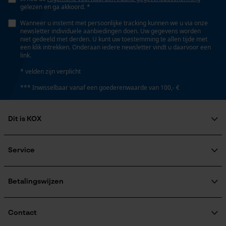
gelezen en ga akkoord. *
Wanneer u instemt met persoonlijke tracking kunnen we u via onze
newsletter individuele aanbiedingen doen. Uw gegevens worden
niet gedeeld met derden. U kunt uw toestemming te allen tijde met
een klik intrekken. Onderaan iedere newsletter vindt u daarvoor een
link.
* velden zijn verplicht
*** Inwisselbaar vanaf een goederenwaarde van 100,- €
Dit is KOX
Over ons
Maatschappelijke betrokkenheid
Service
raadgever
Veel gestelde vragen
KOX Harvester
KOX catalogus
Aanmelding nieuwsbrief
Betalingswijzen
Retourneren
Terugroepen product
Verzendkosteninformatie
Contact