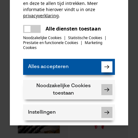
en deze te allen tijd intrekken. Meer
informatie hierover vindt u in onze
privacyverklaring
.
delen
KOX zaagkettingen half
Oregon ringtandwiel 325, 7
Alle diensten toestaan
Er is een fout opgetreden. Gelieve
haaks 325", 1.6 mm, 74
tanden incl. aandrijfring bijv.
delen
het opnieuw te proberen.
Noodzakelijke Cookies
|
Statistische Cookies
|
aandrijfschakels, 3 stuks
geschikt voor Husqvarna
Prestatie en functionele Cookies
|
Marketing
mail
Cookies
49,65 €*
35,49 €*
Alles accepteren
Noodzakelijke Cookies
toestaan
Instellingen