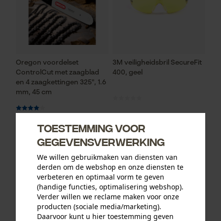
Oregon voordelset
3M veiligheidsbril SecureFit
ControlCut met zaagblad
400, geel
en 4 zaagkettingen 325", 1.6
mm, 45 cm
Toestemming voor
95,31 €*
13,12 €*
gegevensverwerking
We willen gebruikmaken van diensten van
derden om de webshop en onze diensten te
verbeteren en optimaal vorm te geven
(handige functies, optimalisering webshop).
Verder willen we reclame maken voor onze
producten (sociale media/marketing).
Daarvoor kunt u hier toestemming geven