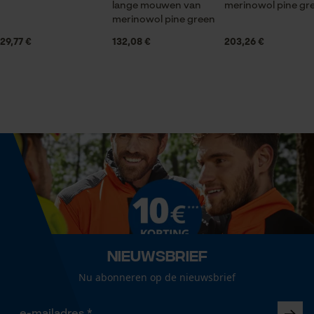
Veiligheidsuitrusting
lange mouwen van
merinowol pine gr
Statistische Cookies
snijbescherming
merinowol pine green
29,77 €
132,08 €
203,26 €
Volume
1332 cm³
Econda Analytics
Mouseflow Web Analytics Tool
Fact-Finder Tracking
Grootte & afmetingen
Breedte snede
90 mm
Prestatie en functionele
Cookies
Aanbevolen steellengte
37 cm
Nieuwsbrief
Loop54 Personalization
Nu abonneren op de nieuwsbrief
Gepersonaliseerde homepage
Technische specificaties