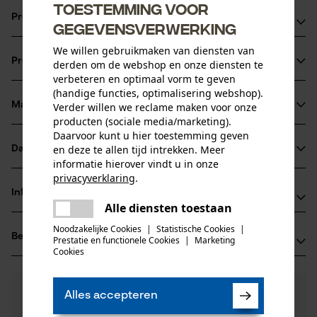
Toestemming voor
Productvoordelen
gegevensverwerking
Extreem robuuste volledige stalen uitvoering
We willen gebruikmaken van diensten van
Productinformatie
derden om de webshop en onze diensten te
Gehard en scherp geslepen
verbeteren en optimaal vorm te geven
Perfect uitgebalanceerd voor optimaal gebruik
(handige functies, optimalisering webshop).
Materiaal & onderhoud
Verder willen we reclame maken voor onze
Productdetails
producten (sociale media/marketing).
Daarvoor kunt u hier toestemming geven
Activiteitstype
en deze te allen tijd intrekken. Meer
Datasheets
Materiaal
splitsen, snijden
informatie hierover vindt u in onze
privacyverklaring
.
Productveiligheidsblad (PDF)
Bladmateriaal
delen
Informatie van de fabrikant
staal
Alle diensten toestaan
Er is een fout opgetreden. Gelieve
Leeftijdsgroep
delen
Erwin Halder KG
volwassen
het opnieuw te proberen.
Noodzakelijke Cookies
|
Statistische Cookies
|
Beoordelingen
(0)
Prestatie en functionele Cookies
|
Marketing
Erwin Halder Strasse 5-9
mail
Cookies
Hoofdmateriaal
88480 Achstetten-Bronnen, Duitsland
staal
E-mail: info@halder.de
Aantal delen
0
Nog vragen?
(0)
1 st.
Website: -
Product aanbevelen
Alles accepteren
Onze experts staan graag voor u klaar!
Tel.: + 49 0739 27 00 90