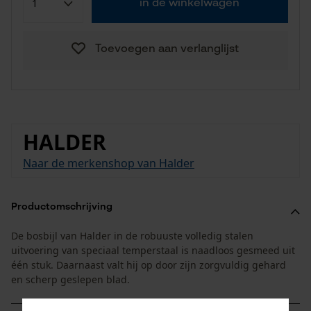
in de winkelwagen
Toevoegen aan verlanglijst
HALDER
Naar de merkenshop van Halder
Productomschrijving
De bosbijl van Halder in de robuuste volledig stalen
uitvoering van speciaal temperstaal is naadloos gesmeed uit
één stuk. Daarnaast valt hij op door zijn zorgvuldig gehard
en scherp geslepen blad.