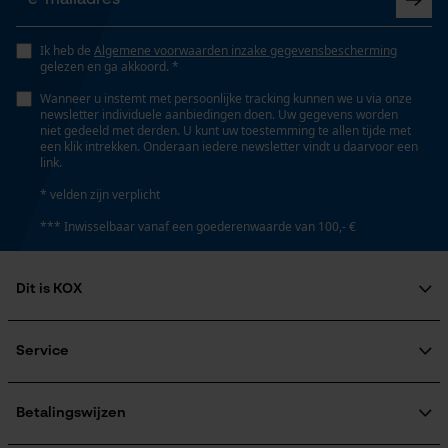
Opgeslagen winkelwagen
Type greep
Persoonlijke begroeting
Ik heb de
Algemene voorwaarden inzake gegevensbescherming
ronde greep
gelezen en ga akkoord. *
Geo-IP en gebruikersdetectie
Wanneer u instemt met persoonlijke tracking kunnen we u via onze
YouTube-video's
newsletter individuele aanbiedingen doen. Uw gegevens worden
Steeltype
niet gedeeld met derden. U kunt uw toestemming te allen tijde met
Google Maps
een klik intrekken. Onderaan iedere newsletter vindt u daarvoor een
korte steel
link.
* velden zijn verplicht
Marketing Cookies
Automatische kettingsmering
*** Inwisselbaar vanaf een goederenwaarde van 100,- €
Nee
Dit is KOX
Google Global Site Tag
Eigenschap
Over ons
scherp, robuust, gehard, antislip, gesmeed
Microsoft Advertising Universal
Maatschappelijke betrokkenheid
Service
Event Tracking
raadgever
Survicate
Veel gestelde vragen
KOX Harvester
Eigenschappen blad
KOX catalogus
Aanmelding nieuwsbrief
Betalingswijzen
gepolijst, robuust, gehard, scherp
Retourneren