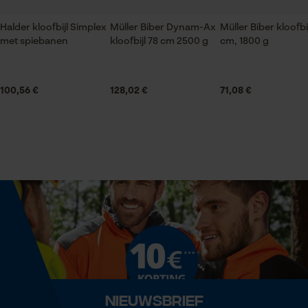
Leveringsomvang
Oppervlaktecoating
1x kloofbijl
Halder kloofbijl Simplex
glanscoating, gelakt oppervlak
Müller Biber Dynam-Ax
Müller Biber kloofbij
met spiebanen
kloofbijl 78 cm 2500 g
cm, 1800 g
Statistische Cookies
Grootte & afmetingen
100,56 €
128,02 €
71,08 €
Diameter oog
24 mm
Econda Analytics
Mouseflow Web Analytics Tool
Aanbevolen steellengte
Fact-Finder Tracking
68 cm
Prestatie en functionele
Kopgewicht
Cookies
2000 g
Koplengte
Nieuwsbrief
Loop54 Personalization