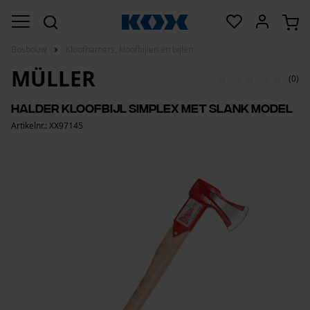
Bosbouw
Kloofhamers, kloofbijlen en bijlen
MÜLLER
(0)
Halder kloofbijl Simplex met slank model
Artikelnr.: XX97145