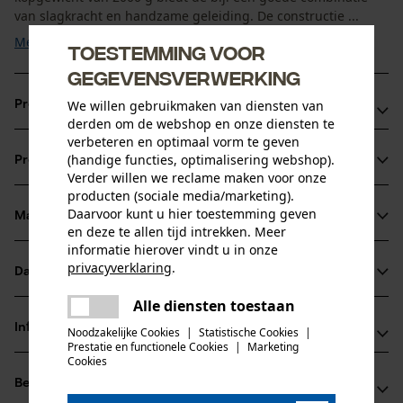
van slagkracht en handzame geleiding. De constructie ...
Meer tonen
Toestemming voor
gegevensverwerking
We willen gebruikmaken van diensten van
Productvoordelen
derden om de webshop en onze diensten te
verbeteren en optimaal vorm te geven
Dynamische kloofbijl
(handige functies, optimalisering webshop).
Productinformatie
Voorkomt klappen en stuiteren in de hand
Verder willen we reclame maken voor onze
Geoptimaliseerde kop voor een betere gewichtsverdeling
producten (sociale media/marketing).
Daarvoor kunt u hier toestemming geven
Materiaal & onderhoud
Productdetails
en deze te allen tijd intrekken. Meer
informatie hierover vindt u in onze
privacyverklaring
.
Activiteitstype
Datasheets
Materiaal
splitsen
delen
Alle diensten toestaan
Er is een fout opgetreden. Gelieve
Productveiligheidsblad (PDF)
delen
Bladmateriaal
het opnieuw te proberen.
Informatie van de fabrikant
Noodzakelijke Cookies
|
Statistische Cookies
|
staal
Prestatie en functionele Cookies
|
Marketing
Leeftijdsgroep
mail
Cookies
Leonhard Müller + Söhne GmbH
volwassen
Beoordelingen
(0)
Zellach 4