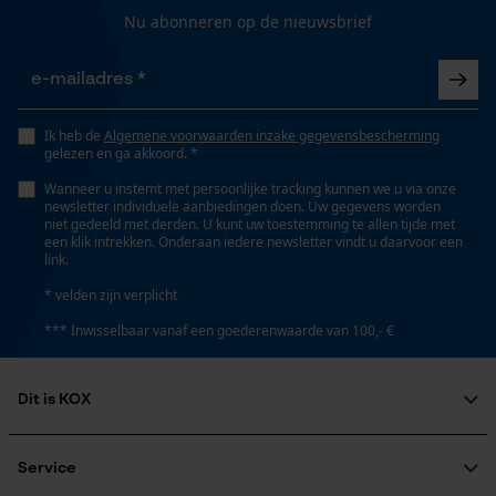
16 cm
Nu abonneren op de nieuwsbrief
Gepersonaliseerde homepage
Opgeslagen winkelwagen
Lengte greep
Persoonlijke begroeting
68 cm
Geo-IP en gebruikersdetectie
Ik heb de
Algemene voorwaarden inzake gegevensbescherming
gelezen en ga akkoord. *
YouTube-video's
Steel lengte
Wanneer u instemt met persoonlijke tracking kunnen we u via onze
Google Maps
newsletter individuele aanbiedingen doen. Uw gegevens worden
68 cm
niet gedeeld met derden. U kunt uw toestemming te allen tijde met
een klik intrekken. Onderaan iedere newsletter vindt u daarvoor een
link.
Marketing Cookies
* velden zijn verplicht
Technische specificaties
*** Inwisselbaar vanaf een goederenwaarde van 100,- €
Type greep
ronde greep
Google Global Site Tag
Dit is KOX
Microsoft Advertising Universal
Event Tracking
Over ons
Automatische kettingsmering
Maatschappelijke betrokkenheid
Service
Nee
Survicate
raadgever