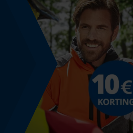
Nee
Schuine snede
Nee
Gereedschapsloze kettingwissel
Nee
Energie & vermogen
Accucapaciteitsaanduiding
Nee
Powerbankfunctie