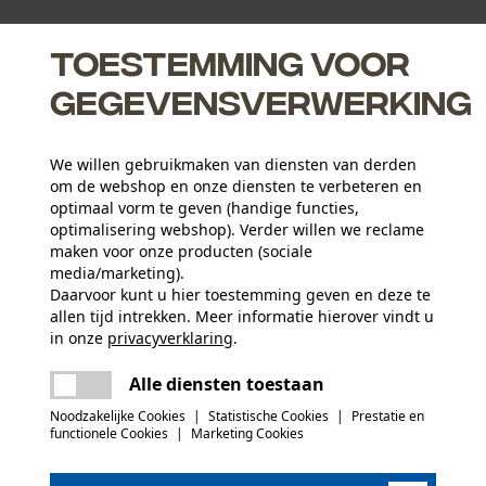
Toestemming voor
gegevensverwerking
We willen gebruikmaken van diensten van derden
om de webshop en onze diensten te verbeteren en
 palen te voorkomen bij het inslaan
optimaal vorm te geven (handige functies,
splinters bij kou
optimalisering webshop). Verder willen we reclame
maken voor onze producten (sociale
media/marketing).
Daarvoor kunt u hier toestemming geven en deze te
allen tijd intrekken. Meer informatie hierover vindt u
Leeftijdsgroep
in onze
privacyverklaring
.
volwassen
delen
Er is een fout opgetreden. Gelieve het
Alle diensten toestaan
opnieuw te proberen.
Houtsoort
mail
hickory
Noodzakelijke Cookies
|
Statistische Cookies
|
Prestatie en
Applicaties
functionele Cookies
|
Marketing Cookies
Gestempeld logo
(0)