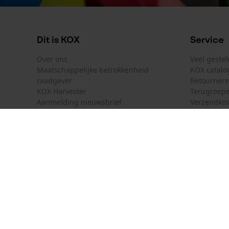
Nee
Dit is KOX
Service
Kleurencombinatie
Over ons
Veel geste
Kleur
Maatschappelijke betrokkenheid
KOX catalo
hout
raadgever
Retourner
KOX Harvester
Terugroepe
Aanmelding nieuwsbrief
Verzendkos
Model & collectie
KOX internationaal
Contact
Modelnaam
Simplex
Deutschland
France
Contactfor
Österreich
Schweiz
Bestelform
Suisse
Belgique
Nieuwsbrie
België
Productetikettering
Contract 
EAN
4030618311164