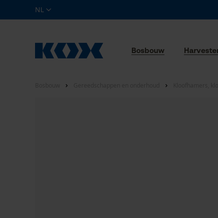
NL
Bosbouw
Harveste
Bosbouw
Gereedschappen en onderhoud
Kloofhamers, kloo