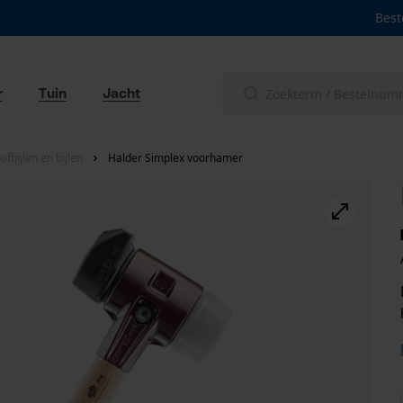
Best
r
Tuin
Jacht
fbijlen en bijlen
Halder Simplex voorhamer