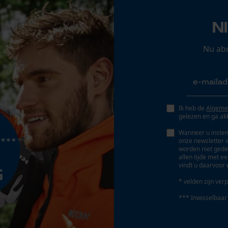
Nee
Opgeslagen winkelwagen
Persoonlijke begroeting
N
Geo-IP en gebruikersdetectie
Gereedschapsloze kettingspanning
Nu ab
Nee
YouTube-video's
Google Maps
Ik heb de
Algeme
Marketing Cookies
gelezen en ga ak
Wanneer u instem
onze newsletter 
worden niet gede
allen tijde met e
Accu/batterij inbegrepen
Google Global Site Tag
vindt u daarvoor 
Oplaadbare batterij/batterijen niet inbegrepen in
Microsoft Advertising Universal Event
* velden zijn verp
Tracking
de levering
*** Inwisselbaar
Survicate