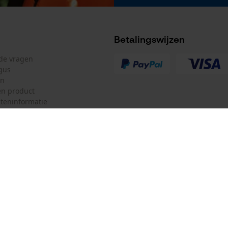
Betalingswijzen
lde vragen
gus
en
n product
teninformatie
mulier
Oregon Tool GmbH
ulier
KOX – Partners voor de Bosbouw 
f
Adres hoofdkantoor:
Lise-Meitner-Str. 4
herroepen
70736 Fellbach
Duitsland
Geen winkel!