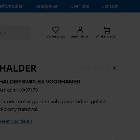
elformulier
Raadgever
Over ons
Contact
Verlanglijst
aanmelden
Winkelwagen
HALDER
(0)
Halder Simplex voorhamer
Artikelnr.: XX97170
Hamer met ergonomisch gevormd en gelakt
hickory handvat
Meer voordelen