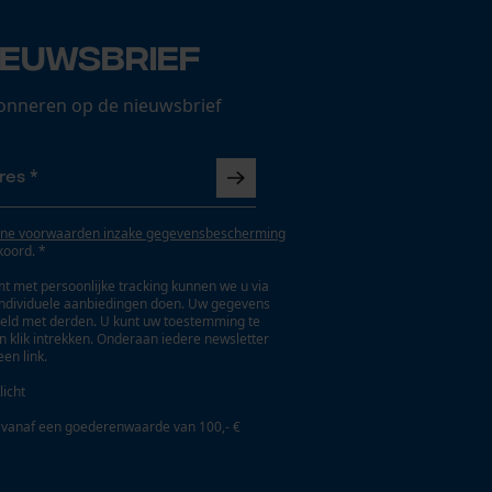
ieuwsbrief
onneren op de nieuwsbrief
ne voorwaarden inzake gegevensbescherming
koord. *
t met persoonlijke tracking kunnen we u via
individuele aanbiedingen doen. Uw gegevens
eld met derden. U kunt uw toestemming te
en klik intrekken. Onderaan iedere newsletter
een link.
licht
 vanaf een goederenwaarde van 100,- €